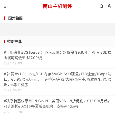
南山主机测评



国外独服
特别推荐
#年终盛典#CSTserver：香港云服务器仅需 $9.9/年，香港 SSD裸
金属嗨购低至 $17.99/月
2024-12-03
#补货#V.PS：2核/1GB内存/20GB SSD硬盘/1TB流量/1Gbps端
口，€5.95欧元/月起，可选香港/东京/大阪/圣何塞/西雅图/纽约/欧
洲vps等11机房
2022-05-07
#秋季特惠优惠#iON Cloud：美国VPS，8折促销，$12.00/月起，
可选洛杉矶/圣何塞/夏威夷机房，支持windows
2023-10-20