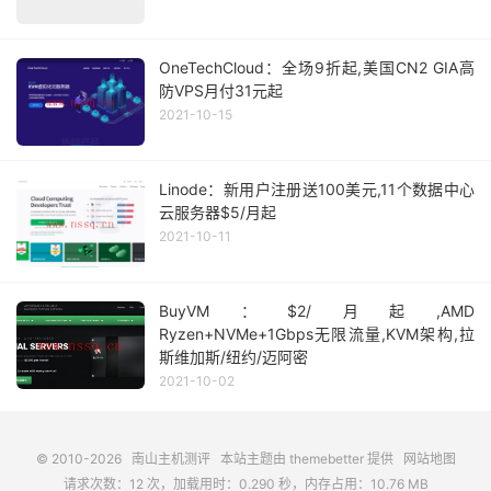
OneTechCloud：全场9折起,美国CN2 GIA高
防VPS月付31元起
2021-10-15
Linode：新用户注册送100美元,11个数据中心
云服务器$5/月起
2021-10-11
BuyVM：$2/月起,AMD
Ryzen+NVMe+1Gbps无限流量,KVM架构,拉
斯维加斯/纽约/迈阿密
2021-10-02
© 2010-2026
南山主机测评
本站主题由
themebetter
提供
网站地图
请求次数：12 次，加载用时：0.290 秒，内存占用：10.76 MB