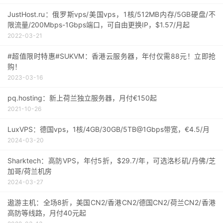
JustHost.ru：俄罗斯vps/美国vps，1核/512MB内存/5GB硬盘/不
限流量/200Mbps-1Gbps端口，可自由更换IP，$1.57/月起
2022-03-21
#超值限时特惠#SUKVM：香港云服务器，年付仅需88元！立即抢
购！
2023-03-16
pq.hosting：新上荷兰独立服务器，月付€150起
2021-10-26
LuxVPS：德国vps，1核/4GB/30GB/5TB@1Gbps带宽，€4.5/月
2024-03-20
Sharktech：高防VPS，年付5折，$29.7/年，可选洛杉矶/丹佛/芝
加哥/荷兰机房
2024-03-27
遨游主机：全场8折，美国CN2/香港CN2/德国CN2/荷兰CN2/香港
高防等线路，月付40元起