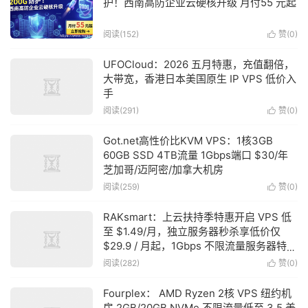
护！西南高防企业云硬核升级 月付55 元起
阅读(152)
赞(
0
)

UFOCloud：2026 五月特惠，充值翻倍，
大带宽，香港日本美国原生 IP VPS 低价入
手
阅读(291)
赞(
0
)

Got.net高性价比KVM VPS：1核3GB
60GB SSD 4TB流量 1Gbps端口 $30/年
芝加哥/迈阿密/加拿大机房
阅读(259)
赞(
0
)

RAKsmart：上云扶持季特惠开启 VPS 低
至 $1.49/月，独立服务器秒杀享低价仅
$29.9 / 月起，1Gbps 不限流量服务器特惠
$49.9 / 月起
阅读(282)
赞(
0
)

Fourplex： AMD Ryzen 2核 VPS 纽约机
房 2GB/20GB NVMe 不限流量低至 3.5 美