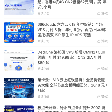
起，香港4核4G CN2低至62元/月，买1年
送3个月
阅读(46)
赞(
0
)

666clouds 六六云 618 年中促销：全场
VPS 月付 8 折、年付 6 折，香港/日本/韩
国/欧美双 ISP 原生 IP VPS 可选
阅读(53)
赞(
0
)

DediOne 洛杉矶 VPS 新增 CMIN2+CUII
线路：年付 $19.99 起，CN2 GIA 年付
$59 起
阅读(58)
赞(
0
)

莱卡云：618 云上狂欢盛典！全品类云服
务大促 全球节点套餐明细汇总，26.18 元 /
月起
阅读(59)
赞(
0
)

极点云计算：德阳节点全面提升 200G 防