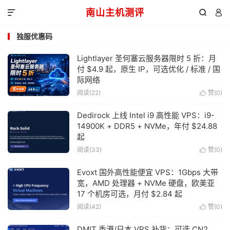
南山主机测评



独服优惠码
Lightlayer 圣何塞云服务器限时 5 折：月
付 $4.9 起，原生 IP，可选优化 / 标准 / 国
际网络
阅读(22)
赞(
0
)

Dedirock 上线 Intel i9 高性能 VPS：i9-
14900K + DDR5 + NVMe，年付 $24.88
起
阅读(33)
赞(
0
)

Evoxt 国外高性能便宜 VPS：1Gbps 大带
宽，AMD 处理器 + NVMe 硬盘，欧美亚
17 个机房可选，月付 $2.84 起
阅读(42)
赞(
0
)

DMIT 香港/日本 VPS 补货：可选 CN2