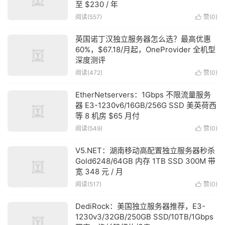
至 $230 / 年
阅读(557)
赞(
0
)

英国诺丁汉独立服务器怎么选？最高优惠
60%，$67.18/月起，OneProvider 全机型
深度测评
阅读(472)
赞(
0
)

EtherNetservers：1Gbps 不限流量服务
器 E3-1230v6/16GB/256G SSD 美英荷西
等 8 机房 $65 月付
阅读(549)
赞(
0
)

V5.NET：湖南移动高配置独立服务器秒杀
Gold6248/64GB 内存 1TB SSD 300M 带
宽 348 元 / 月
阅读(517)
赞(
0
)

DediRock：美国独立服务器推荐，E3-
1230v3/32GB/250GB SSD/10TB/1Gbps