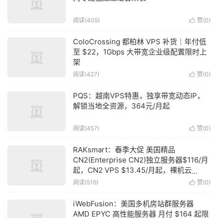
阅读(405)
赞(
0
)

ColoCrossing 都柏林 VPS 补货｜年付低
至 $22，1Gbps 大带宽企业级配置限时上
架
阅读(427)
赞(
0
)

PQS：越南VPS特惠，独享带宽动态IP，
解锁当地全资源，364元/月起
阅读(457)
赞(
0
)

RAKsmart：春季大促 美国精品
CN2(Enterprise CN2)独立服务器$116/月
起，CN2 VPS $13.45/月起，裸机云
$135.85/月起，不限月流量
阅读(516)
赞(
0
)

iWebFusion：美国多机房站群服务器
AMD EPYC 高性能服务器 月付 $164 起限