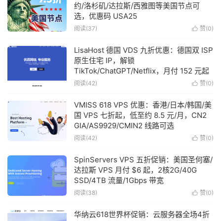
约/洛杉矶/达拉斯/西雅图等美国节点可
选，优惠码 USA25
阅读(37)
赞(
0
)

LisaHost 德国 VDS 九折优惠：德国双 ISP
原生住宅 IP，解锁
TikTok/ChatGPT/Netflix，月付 152 元起
阅读(42)
赞(
0
)

VMISS 618 VPS 优惠：香港/日本/韩国/美
国 VPS 七折起，低至约 8.5 元/月，CN2
GIA/AS9929/CMIN2 线路可选
阅读(42)
赞(
0
)

SpinServers VPS 五折促销：美国圣何塞/
达拉斯 VPS 月付 $6 起，2核2G/40G
SSD/4TB 流量/1Gbps 带宽
阅读(38)
赞(
0
)

华纳云618世界杯促销：云服务器全场4折