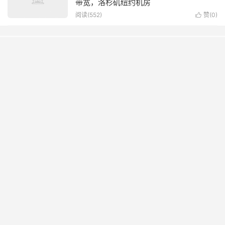
带宽，洛杉矶纽约机房
阅读(552)
赞(
0
)

特别推荐
hostodo：迈阿密nvme vps，1核/512MB内存/8G nvme硬盘/3TB
流量/1Gbps带宽，年付$19.99起
2022-09-08
HostDare：日本vps八折，$18.39/半年，洛杉矶CN2 GIA线路vps
低至4折，$10.4/年起
2024-05-15
搬瓦工已支持 Ubuntu 26.04：KiwiVM 后台一键安装教程与
24.04/26.04 版本选择建议
2026-06-21
#2021年终活动#华纳云年终“云”狂欢来袭，CN2香港云27元/月，独
享CN2 GIA带宽，不限流，支持支付宝/PayPal/银联！
2021-12-17