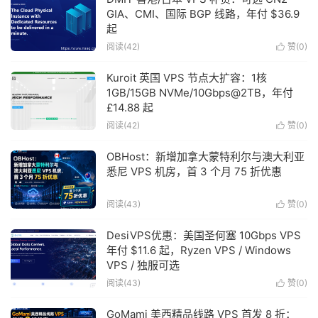
GIA、CMI、国际 BGP 线路，年付 $36.9
起
阅读(42)
赞(
0
)

Kuroit 英国 VPS 节点大扩容：1核
1GB/15GB NVMe/10Gbps@2TB，年付
£14.88 起
阅读(42)
赞(
0
)

OBHost：新增加拿大蒙特利尔与澳大利亚
悉尼 VPS 机房，首 3 个月 75 折优惠
阅读(43)
赞(
0
)

DesiVPS优惠：美国圣何塞 10Gbps VPS
年付 $11.6 起，Ryzen VPS / Windows
VPS / 独服可选
阅读(43)
赞(
0
)

GoMami 美西精品线路 VPS 首发 8 折：