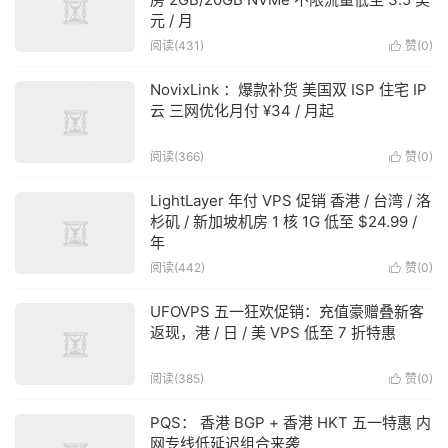
元 / 月
阅读(431)
赞(
0
)

NovixLink ：爆款补货 美国双 ISP 住宅 IP
云 三网优化月付 ¥34 / 月起
阅读(366)
赞(
0
)

LightLayer 年付 VPS 促销 香港 / 台湾 / 洛
杉矶 / 新加坡机房 1 核 1G 低至 $24.99 /
年
阅读(442)
赞(
0
)

UFOVPS 五一狂欢促销：充值豪赠叠新客
返现，港 / 日 / 美 VPS 低至 7 折特惠
阅读(385)
赞(
0
)

PQS： 香港 BGP + 香港 HKT 五一特惠 内
网专线低延迟组合来袭