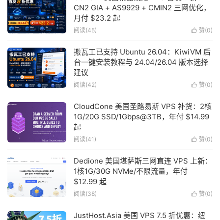
CN2 GIA + AS9929 + CMIN2 三网优化，
月付 $23.2 起
阅读(45)
赞(
0
)

搬瓦工已支持 Ubuntu 26.04：KiwiVM 后
台一键安装教程与 24.04/26.04 版本选择
建议
阅读(42)
赞(
0
)

CloudCone 美国圣路易斯 VPS 补货：2核
1G/20G SSD/1Gbps@3TB，年付 $14.99
起
阅读(41)
赞(
0
)

Dedione 美国堪萨斯三网直连 VPS 上新：
1核1G/30G NVMe/不限流量，年付
$12.99 起
阅读(38)
赞(
0
)

JustHost.Asia 美国 VPS 7.5 折优惠：纽