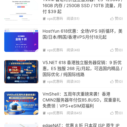
16GB 内存 / 250GB SSD / 10TB 流量，月
付 $39 起
vps优惠码
阅读(51)
赞(
0
)


HostYun 618优惠：全场VPS 9折循环，美
国/日本/韩国/香港VPS月付18元起
vps优惠码
阅读(46)
赞(
0
)


V5.NET 618 香港独立服务器促销：9 折优
惠，E5 独服 268 元/月起，可选国内精品 /
国际优化 / 纯国际线路
vps优惠码
阅读(40)
赞(
0
)


VmShell：五周年庆重磅来袭！香港
CMIN2服务器年付仅85.8USD，双重豪礼
免费领｜VPS+eSIM双福利
vps优惠码
阅读(645)
赞(
0
)


edgeNAT：优惠 8 折 日本双 ISP 原生 IP