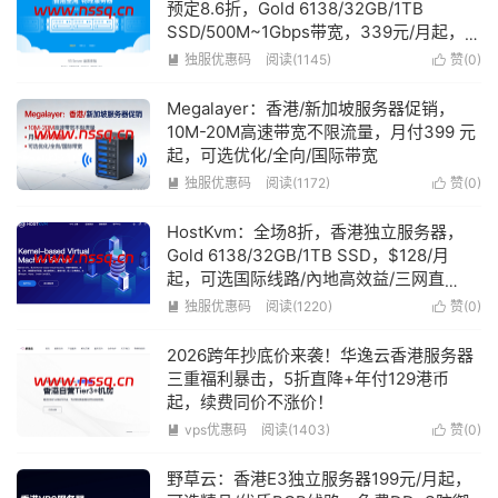
预定8.6折，Gold 6138/32GB/1TB
SSD/500M~1Gbps带宽，339元/月起，可
选优化/国际线路
独服优惠码
阅读(1145)
赞(
0
)


Megalayer：香港/新加坡服务器促销，
10M-20M高速带宽不限流量，月付399 元
起，可选优化/全向/国际带宽
独服优惠码
阅读(1172)
赞(
0
)


HostKvm：全场8折，香港独立服务器，
Gold 6138/32GB/1TB SSD，$128/月
起，可选国际线路/內地高效益/三网直
连/CNIX接驳
独服优惠码
阅读(1220)
赞(
0
)


2026跨年抄底价来袭！华逸云香港服务器
三重福利暴击，5折直降+年付129港币
起，续费同价不涨价！
vps优惠码
阅读(1403)
赞(
0
)


野草云：香港E3独立服务器199元/月起，