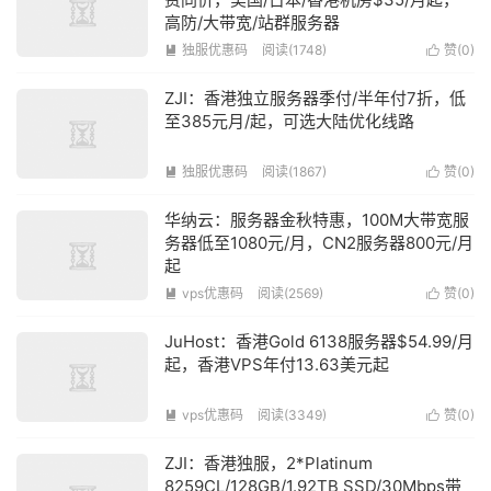
高防/大带宽/站群服务器
独服优惠码
阅读(1748)
赞(
0
)


ZJI：香港独立服务器季付/半年付7折，低
至385元月/起，可选大陆优化线路
独服优惠码
阅读(1867)
赞(
0
)


华纳云：服务器金秋特惠，100M大带宽服
务器低至1080元/月，CN2服务器800元/月
起
vps优惠码
阅读(2569)
赞(
0
)


JuHost：香港Gold 6138服务器$54.99/月
起，香港VPS年付13.63美元起
vps优惠码
阅读(3349)
赞(
0
)


ZJI：香港独服，2*Platinum
8259CL/128GB/1.92TB SSD/30Mbps带