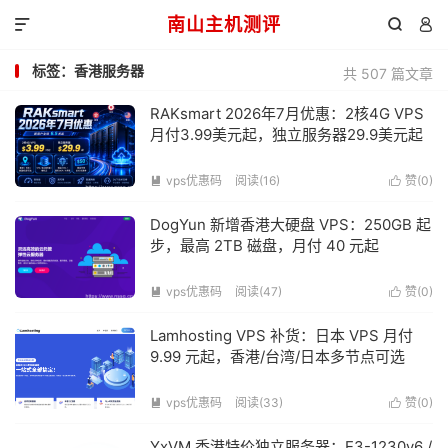
南山主机测评



标签：香港服务器
共 507 篇文章
RAKsmart 2026年7月优惠：2核4G VPS
月付3.99美元起，独立服务器29.9美元起
vps优惠码
阅读(16)
赞(
0
)


DogYun 新增香港大硬盘 VPS：250GB 起
步，最高 2TB 磁盘，月付 40 元起
vps优惠码
阅读(47)
赞(
0
)


Lamhosting VPS 补货：日本 VPS 月付
9.99 元起，香港/台湾/日本多节点可选
vps优惠码
阅读(33)
赞(
0
)


YxVM 香港特价独立服务器：E3-1230v6 /