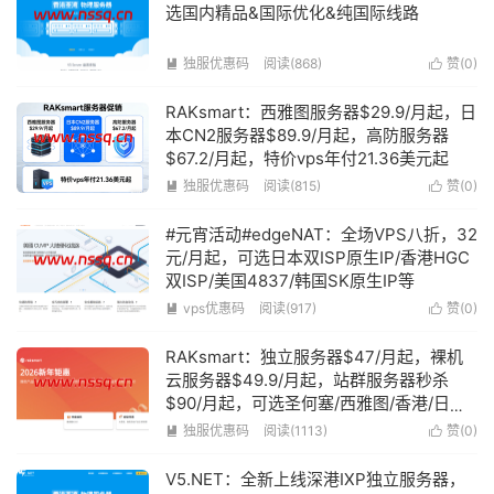
选国内精品&国际优化&纯国际线路
独服优惠码
阅读(868)
赞(
0
)


RAKsmart：西雅图服务器$29.9/月起，日
本CN2服务器$89.9/月起，高防服务器
$67.2/月起，特价vps年付21.36美元起
独服优惠码
阅读(815)
赞(
0
)


#元宵活动#edgeNAT：全场VPS八折，32
元/月起，可选日本双ISP原生IP/香港HGC
双ISP/美国4837/韩国SK原生IP等
vps优惠码
阅读(917)
赞(
0
)


RAKsmart：独立服务器$47/月起，裸机
云服务器$49.9/月起，站群服务器秒杀
$90/月起，可选圣何塞/西雅图/香港/日本
等机房
独服优惠码
阅读(1113)
赞(
0
)


V5.NET：全新上线深港IXP独立服务器，