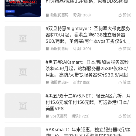
可选精品/优质BGP线路，免费DDoS防御
独服优惠码
阅读(1368)
赞(
0
)


#双旦特惠#lightlayer：圣何塞大带宽服务
器$70/月起，香港金牌6138独立服务器
$60/月起，圣何塞/阿什本vps五折仅$4.9/
月起
独服优惠码
阅读(1390)
赞(
0
)


#黑五#RAKsmart：日本/新加坡服务器秒
杀$54.9/月起，站群服务器253IP仅$80/
月起，高防/大带宽服务器5折$39.5/月起
独服优惠码
阅读(1858)
赞(
0
)


#黑五/双十二#V5.NET：轻云A区六折，月
付15.6元或年付156元起，可选香港/日本/
美国VPS
vps优惠码
阅读(1723)
赞(
0
)


RAKsmart：年末钜惠，独立服务器5折/续
费同价，美国/日本/香港机房$35/月起，