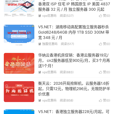
香港双 ISP 住宅 IP 韩国原生 IP 美国 4837
服务器 32 元 / 月 独立服务器 300 元起
vps优惠码
阅读(537)
赞(
0
)


V5.NET：湖南移动高配置独立服务器秒杀
Gold6248/64GB 内存 1TB SSD 300M 带
宽 348 元 / 月
独服优惠码
阅读(517)
赞(
0
)


华纳云香港机房促销：香港云服务器19元/
月， cn2服务器低至900元/月，买3个月再
送1个月！
vps优惠码
阅读(683)
赞(
0
)


衡天云：2026开局抢鲜机，云服务器1.6折
起，只需12元，物理机296元，无限防护半
价优惠
vps优惠码
阅读(858)
赞(
0
)


V5.NET：香港独立服务器228元/月起，可