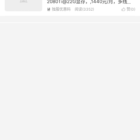
2080Ti@22G显存，,1440元/月，多线路
可选
独服优惠码
阅读(3352)
赞(
0
)


特别推荐
BageVM：德国机房，AMD Ryzen7950X高性能，1
核/2GB/30GB/8TB@5Gbps，$3.2/月
2024-08-20
萤光云：巴林节点vps上线，1核/2G内存/50GB硬盘/2TB流量/50M
带宽，49元/月起
2022-08-05
#五周年促销#DogYun：云服务器7折起，香港VPS特价99元/年，
独立服务器月减100元，充100元送10元
2024-07-17
DogYun：新上香港MG VPS，1核/1GB内存/20G SSD/1TB月流量，
70元/年起
2023-09-16