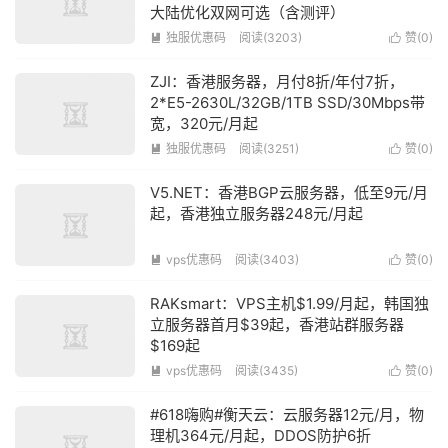
大陆优化双网可选（含测评）
独服优惠码
阅读(3203)
赞(
0
)


ZJI：香港服务器，月付8折/年付7折，
2*E5-2630L/32GB/1TB SSD/30Mbps带
宽，320元/月起
独服优惠码
阅读(3251)
赞(
0
)


V5.NET：香港BGP云服务器，低至9元/月
起，香港独立服务器248元/月起
vps优惠码
阅读(3403)
赞(
0
)


RAKsmart：VPS主机$1.99/月起，韩国独
立服务器首月$39起，香港站群服务器
$169起
vps优惠码
阅读(3435)
赞(
0
)


#618嗨购#衡天云：云服务器12元/月，物
理机364元/月起，DDOS防护6折