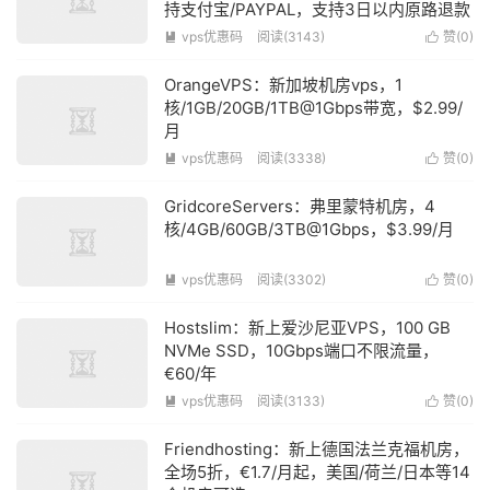
持支付宝/PAYPAL，支持3日以内原路退款
vps优惠码
阅读(3143)
赞(
0
)


OrangeVPS：新加坡机房vps，1
核/1GB/20GB/1TB@1Gbps带宽，$2.99/
月
vps优惠码
阅读(3338)
赞(
0
)


GridcoreServers：弗里蒙特机房，4
核/4GB/60GB/3TB@1Gbps，$3.99/月
vps优惠码
阅读(3302)
赞(
0
)


Hostslim：新上爱沙尼亚VPS，100 GB
NVMe SSD，10Gbps端口不限流量，
€60/年
vps优惠码
阅读(3133)
赞(
0
)


Friendhosting：新上德国法兰克福机房，
全场5折，€1.7/月起，美国/荷兰/日本等14