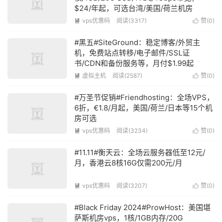
$24/年起，可选台湾/美国/荷兰机房
vps优惠码
阅读(3317)
赞(
0
)


#黑五#SiteGround：稳定博客/外贸主
机，免费站点转移/电子邮件/SSL证
书/CDN和备份服务等，月付$1.99起
虚拟主机
阅读(2587)
赞(
0
)


#万圣节促销#Friendhosting：全场VPS，
6折，€1.8/月起，美国/荷兰/日本等15个机
房可选
vps优惠码
阅读(3234)
赞(
0
)


#11.11#衡天云：全场云服务器低至12元/
月，香港云8核16G仅需200元/月
vps优惠码
阅读(3207)
赞(
0
)


#Black Friday 2024#ProwHost：美国堪
萨斯机房vps，1核/1GB内存/20G