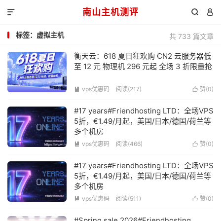
南山主机测评



标签：虚拟主机
共 733 篇文章
衡天云：618 夏日狂欢购 CN2 云服务器低
至 12 元 物理机 296 元起 全场 3 折限量抢
vps优惠码
阅读(217)
赞(
0
)


#17 years#Friendhosting LTD：全场VPS
5折，€1.49/月起，美国/日本/德国/荷兰等
多个机房
vps优惠码
阅读(466)
赞(
0
)


#17 years#Friendhosting LTD：全场VPS
5折，€1.49/月起，美国/日本/德国/荷兰等
多个机房
vps优惠码
阅读(511)
赞(
0
)


#Spring sale 2026#Friendhosting