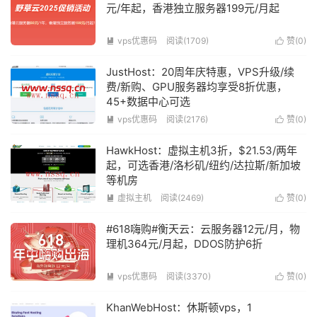
元/年起，香港独立服务器199元/月起
vps优惠码
阅读(1709)
赞(
0
)


JustHost：20周年庆特惠，VPS升级/续
费/新购、GPU服务器均享受8折优惠，
45+数据中心可选
vps优惠码
阅读(2176)
赞(
0
)


HawkHost：虚拟主机3折，$21.53/两年
起，可选香港/洛杉矶/纽约/达拉斯/新加坡
等机房
虚拟主机
阅读(2469)
赞(
0
)


#618嗨购#衡天云：云服务器12元/月，物
理机364元/月起，DDOS防护6折
vps优惠码
阅读(3370)
赞(
0
)


KhanWebHost：休斯顿vps，1