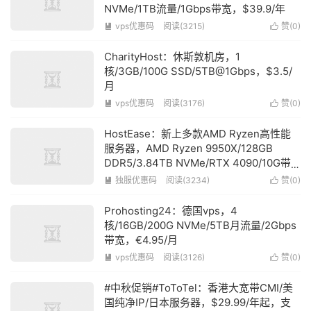
NVMe/1TB流量/1Gbps带宽，$39.9/年
vps优惠码
阅读(3215)
赞(
0
)


CharityHost：休斯敦机房，1
核/3GB/100G SSD/5TB@1Gbps，$3.5/
月
vps优惠码
阅读(3176)
赞(
0
)


HostEase：新上多款AMD Ryzen高性能
服务器，AMD Ryzen 9950X/128GB
DDR5/3.84TB NVMe/RTX 4090/10G带
宽，$600/月
独服优惠码
阅读(3234)
赞(
0
)


Prohosting24：德国vps，4
核/16GB/200G NVMe/5TB月流量/2Gbps
带宽，€4.95/月
vps优惠码
阅读(3126)
赞(
0
)


#中秋促销#ToToTel：香港大宽带CMI/美
国纯净IP/日本服务器，$29.99/年起，支