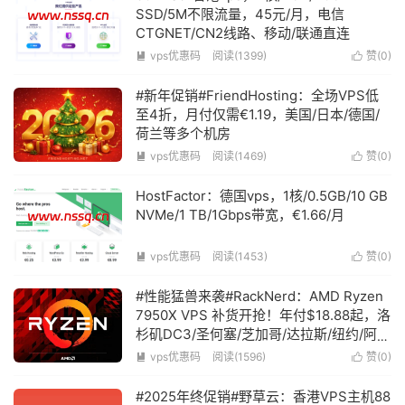
SSD/5M不限流量，45元/月，电信
CTGNET/CN2线路、移动/联通直连
vps优惠码
阅读(1399)
赞(
0
)


#新年促销#FriendHosting：全场VPS低
至4折，月付仅需€1.19，美国/日本/德国/
荷兰等多个机房
vps优惠码
阅读(1469)
赞(
0
)


HostFactor：德国vps，1核/0.5GB/10 GB
NVMe/1 TB/1Gbps带宽，€1.66/月
vps优惠码
阅读(1453)
赞(
0
)


#性能猛兽来袭#RackNerd：AMD Ryzen
7950X VPS 补货开抢！年付$18.88起，洛
杉矶DC3/圣何塞/芝加哥/达拉斯/纽约/阿什
本等机房
vps优惠码
阅读(1596)
赞(
0
)


#2025年终促销#野草云：香港VPS主机88