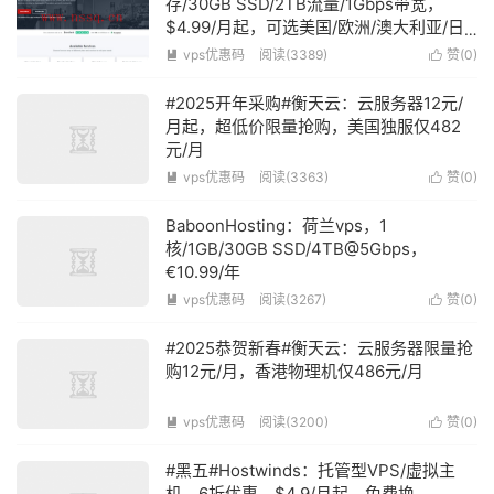
存/30GB SSD/2TB流量/1Gbps带宽，
$4.99/月起，可选美国/欧洲/澳大利亚/日
本/新加坡等11个机房
vps优惠码
阅读(3389)
赞(
0
)


#2025开年采购#衡天云：云服务器12元/
月起，超低价限量抢购，美国独服仅482
元/月
vps优惠码
阅读(3363)
赞(
0
)


BaboonHosting：荷兰vps，1
核/1GB/30GB SSD/4TB@5Gbps，
€10.99/年
vps优惠码
阅读(3267)
赞(
0
)


#2025恭贺新春#衡天云：云服务器限量抢
购12元/月，香港物理机仅486元/月
vps优惠码
阅读(3200)
赞(
0
)


#黑五#Hostwinds：托管型VPS/虚拟主
机，6折优惠，$4.9/月起，免费换