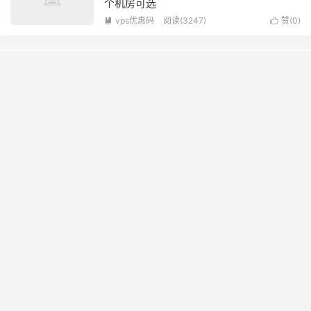
个机房可选
vps优惠码
阅读(3247)
赞(
0
)


特别推荐
hostarmada：WordPress外贸虚拟主机首月3折优惠$3.59/月起，
vps服务器首月8折优惠$43.96/月起
2021-09-23
#黑五#ExtraVM：特价vps，$3.99/月起，可选洛杉矶/新泽西/澳大
利亚机房
2025-11-29
#2026新春采购节#腾讯云： 4核4G服务器新客 38元/年起，香港
地域服务器低至 6.5折/月，百万大模型 Tokens 免费体验
2026-03-09
#黑五#HostDare：全场低至3.5折+双倍内存+双倍流量，洛杉矶
VPS年付9.1美元起，可选AMD EPYC，可选CN2
GIA+AS9929+CMIN2线路