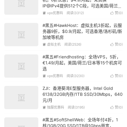
IP@IPv4提供512个C段，可选美国/荷兰机
房
vps优惠码
阅读(3312)
赞(
0
)


#黑五#HawkHost：虚拟主机3折起，云服
务器9折，$0.9/月起，可选香港/洛杉矶/新
加坡等机房
虚拟主机
阅读(2526)
赞(
0
)


#黑五#Friendhosting：全场VPS，5折，
€1.49/月起，美国/荷兰/日本等15个机房可
选
vps优惠码
阅读(3230)
赞(
0
)


ZJI：香港葵湾E型服务器，Intel Gold
6138/32GB内存/1TB SSD/30Mbps，640
元/月
独服优惠码
阅读(3195)
赞(
0
)


#黑五#SoftShellWeb：全场年付4折，1
核/1GB/20G SSD/1TB@1Gbps带宽，