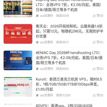
LTD：全场VPS 7折，€2.09/月起，美国/
日本/德国/荷兰等多个机房
vps优惠码
阅读(506)
赞(
0
)


衡天云：2026开局抢鲜机，云服务器1.6折
起，只需12元，物理机296元，无限防护半
价优惠
vps优惠码
阅读(857)
赞(
0
)


#ENIAC Day 2026#Friendhosting LTD：
全场VPS 7折，€2.09/月起，美国/日本/德
国/荷兰等多个机房
vps优惠码
阅读(863)
赞(
0
)


Kuroit：新西兰奥克兰机房 VPS，限时6.5
折，1核/1GB/15GB/1TB@10Gbps带宽，
£1.95/月起
vps优惠码
阅读(1326)
赞(
0
)


80VPS：香港vps，2核/2GB/40GB