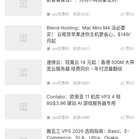
vps优惠码
阅读(524)
赞(
0
)


Blend Hosting：Mac Mini M4 没必要
买！ 云租赁苹果迷你主机更省心，$149/
月起
vps优惠码
阅读(543)
赞(
0
)


速维云：轻量云 14 元起｜香港 500M 大带
宽云服务器 续费同价・年付流量翻倍
vps优惠码
阅读(580)
赞(
0
)


Contabo：欧美亚 11 机房 VPS 4 核
8G$3.96 建站 AI 游戏服务器专用
vps优惠码
阅读(498)
赞(
0
)


搬瓦工 VPS 2026 选购指南：Basic、E-
Commerce、SLA、Ultra、Osaka、