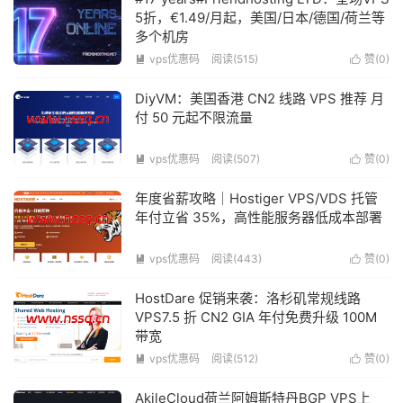
5折，€1.49/月起，美国/日本/德国/荷兰等
多个机房
vps优惠码
阅读(515)
赞(
0
)


DiyVM：美国香港 CN2 线路 VPS 推荐 月
付 50 元起不限流量
vps优惠码
阅读(507)
赞(
0
)


年度省薪攻略｜Hostiger VPS/VDS 托管
年付立省 35%，高性能服务器低成本部署
vps优惠码
阅读(443)
赞(
0
)


HostDare 促销来袭：洛杉矶常规线路
VPS7.5 折 CN2 GIA 年付免费升级 100M
带宽
vps优惠码
阅读(512)
赞(
0
)


AkileCloud荷兰阿姆斯特丹BGP VPS上