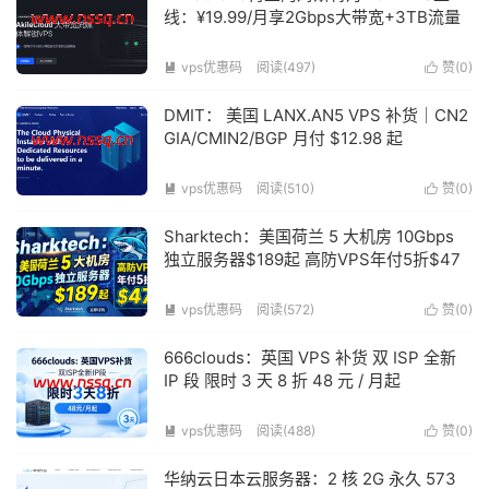
线：¥19.99/月享2Gbps大带宽+3TB流量
vps优惠码
阅读(497)
赞(
0
)


DMIT： 美国 LANX.AN5 VPS 补货｜CN2
GIA/CMIN2/BGP 月付 $12.98 起
vps优惠码
阅读(510)
赞(
0
)


Sharktech：美国荷兰 5 大机房 10Gbps
独立服务器$189起 高防VPS年付5折$47
vps优惠码
阅读(572)
赞(
0
)


666clouds：英国 VPS 补货 双 ISP 全新
IP 段 限时 3 天 8 折 48 元 / 月起
vps优惠码
阅读(488)
赞(
0
)


华纳云日本云服务器：2 核 2G 永久 573