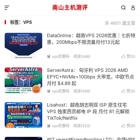
南山主机测评



标签：VPS
共 4601 篇文章
DataOnline：越南VPS 2026优惠｜七折特
惠，200Mbps不限流量月付13元起
vps优惠码
阅读(466)
赞(
0
)


ServerAstra： 匈牙利 VPS 2026 AMD
EPYC+NVMe+10Gbps 大带宽，中欧节点
月付 $4.89 起
vps优惠码
阅读(466)
赞(
0
)


Lisahost：越南胡志明双 ISP 原生住宅
VPS 独家西贡邮电 IP 段 月付 81 元解锁
TikTok/Netflix
vps优惠码
阅读(523)
赞(
0
)


#17 years#Friendhosting LTD：全场VPS