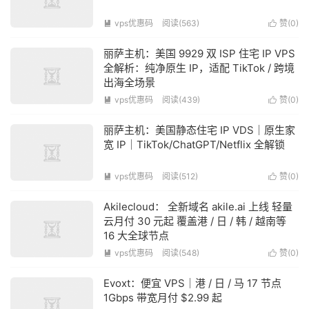
vps优惠码
阅读(563)
赞(
0
)


丽萨主机：美国 9929 双 ISP 住宅 IP VPS
全解析：纯净原生 IP，适配 TikTok / 跨境
出海全场景
vps优惠码
阅读(439)
赞(
0
)


丽萨主机：美国静态住宅 IP VDS｜原生家
宽 IP｜TikTok/ChatGPT/Netflix 全解锁
vps优惠码
阅读(512)
赞(
0
)


Akilecloud： 全新域名 akile.ai 上线 轻量
云月付 30 元起 覆盖港 / 日 / 韩 / 越南等
16 大全球节点
vps优惠码
阅读(548)
赞(
0
)


Evoxt：便宜 VPS｜港 / 日 / 马 17 节点
1Gbps 带宽月付 $2.99 起