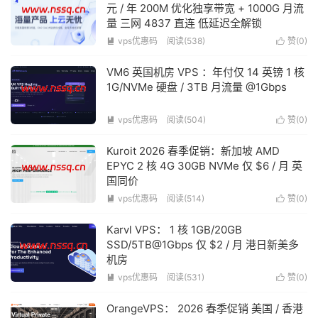
元 / 年 200M 优化独享带宽 + 1000G 月流
量 三网 4837 直连 低延迟全解锁
vps优惠码
阅读(538)
赞(
0
)


VM6 英国机房 VPS ：年付仅 14 英镑 1 核
1G/NVMe 硬盘 / 3TB 月流量 @1Gbps
vps优惠码
阅读(504)
赞(
0
)


Kuroit 2026 春季促销：新加坡 AMD
EPYC 2 核 4G 30GB NVMe 仅 $6 / 月 英
国同价
vps优惠码
阅读(514)
赞(
0
)


Karvl VPS： 1 核 1GB/20GB
SSD/5TB@1Gbps 仅 $2 / 月 港日新美多
机房
vps优惠码
阅读(531)
赞(
0
)


OrangeVPS： 2026 春季促销 美国 / 香港