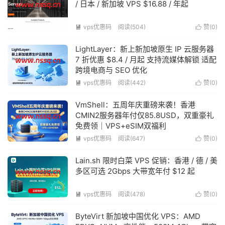
/ 日本 / 新加坡 VPS $16.88 / 年起
vps优惠码
阅读(504)
赞(
0
)


LightLayer：新上新加坡原生 IP 云服务器
7 折优惠 $8.4 / 月起 支持流媒体解锁 适配
跨境电商与 SEO 优化
vps优惠码
阅读(442)
赞(
0
)


VmShell：五周年庆重磅来袭！香港
CMIN2服务器年付仅85.8USD，双重豪礼
免费领｜VPS+eSIM双福利
vps优惠码
阅读(647)
赞(
0
)


Lain.sh 限时白菜 VPS 促销：香港 / 德 / 美
多区可选 2Gbps 大带宽年付 $12 起
vps优惠码
阅读(478)
赞(
0
)


ByteVirt 新加坡中国优化 VPS：AMD