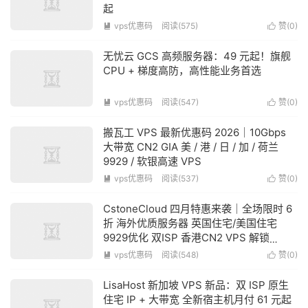
起
vps优惠码
阅读(575)
赞(
0
)


无忧云 GCS 高频服务器：49 元起！旗舰
CPU + 梯度高防，高性能业务首选
vps优惠码
阅读(547)
赞(
0
)


搬瓦工 VPS 最新优惠码 2026｜10Gbps
大带宽 CN2 GIA 美 / 港 / 日 / 加 / 荷兰
9929 / 软银高速 VPS
vps优惠码
阅读(537)
赞(
0
)


CstoneCloud 四月特惠来袭｜全场限时 6
折 海外优质服务器 英国住宅/美国住宅
9929优化 双ISP 香港CN2 VPS 解锁
TikTok/AI/ 流媒体
vps优惠码
阅读(548)
赞(
0
)


LisaHost 新加坡 VPS 新品：双 ISP 原生
住宅 IP + 大带宽 全新宿主机月付 61 元起