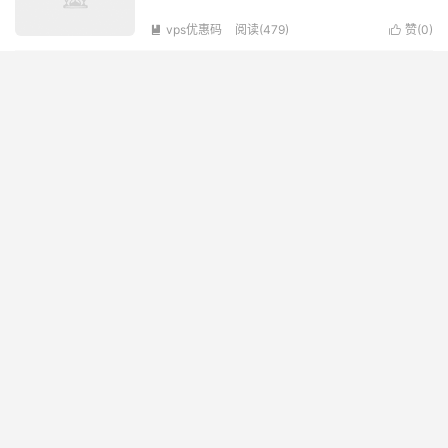
vps优惠码
阅读(479)
赞(
0
)


特别推荐
HKCOREX电讯：香港老牌机房，全场8折，94港币/月起，可选
CN2多线BGP，独服可测试2天
2024-10-20
搬瓦工： BandwagonHost 2026 最新选购指南：机房、性能、价
格全解析
2026-01-04
Hostslim：新上爱沙尼亚VPS，100 GB NVMe SSD，10Gbps端口
不限流量，€60/年
2024-07-21
Sharktech：1Gbps不限流量高防服务器$79/月起，10Gbps不限流
量$349/月起，可选洛杉矶/拉斯维加斯/丹佛等5个机房
2024-06-06