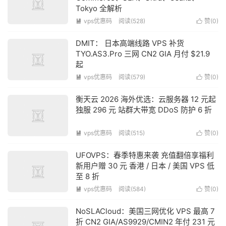
Tokyo 全解析
vps优惠码
阅读(528)
赞(
0
)


DMIT： 日本高端线路 VPS 补货
TYO.AS3.Pro 三网 CN2 GIA 月付 $21.9
起
vps优惠码
阅读(579)
赞(
0
)


衡天云 2026 海外优选：云服务器 12 元起
独服 296 元 站群大带宽 DDoS 防护 6 折
vps优惠码
阅读(515)
赞(
0
)


UFOVPS：春季特惠来袭 充值翻倍享福利
新用户赠 30 元 香港 / 日本 / 美国 VPS 低
至 8 折
vps优惠码
阅读(584)
赞(
0
)


NoSLACloud：美国三网优化 VPS 最高 7
折 CN2 GIA/AS9929/CMIN2 年付 231 元