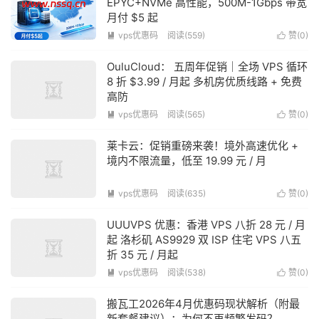
EPYC+NVMe 高性能，500M-1Gbps 带宽
月付 $5 起
vps优惠码
阅读(559)
赞(
0
)


OuluCloud： 五周年促销｜全场 VPS 循环
8 折 $3.99 / 月起 多机房优质线路 + 免费
高防
vps优惠码
阅读(565)
赞(
0
)


莱卡云：促销重磅来袭！境外高速优化 +
境内不限流量，低至 19.99 元 / 月
vps优惠码
阅读(635)
赞(
0
)


UUUVPS 优惠：香港 VPS 八折 28 元 / 月
起 洛杉矶 AS9929 双 ISP 住宅 VPS 八五
折 35 元 / 月起
vps优惠码
阅读(538)
赞(
0
)


搬瓦工2026年4月优惠码现状解析（附最
新套餐建议）：为何不再频繁发码？