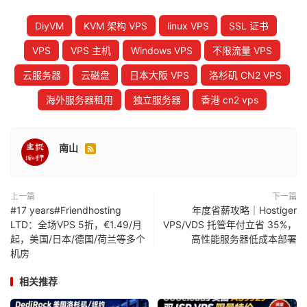
DiyVM
KVM 架构 VPS
linux VPS
SSL 证书
VPS
VPS 主机
Windows VPS
不限流量 VPS
云服务器
云磁盘
日本大阪 VPS
洛杉矶 CN2 VPS
海外服务器租用
独立服务器
香港 cn2 vps
南山

上一篇
下一篇
#17 years#Friendhosting
年度省薪攻略｜Hostiger
LTD：全场VPS 5折，€1.49/月
VPS/VDS 托管年付立省 35%，
起，美国/日本/德国/荷兰等多个
高性能服务器低成本部署
机房
相关推荐