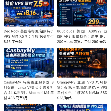
DediRock 美国洛杉矶/纽约特价
666clouds 美国 AS9929 双
VPS 限时 7.5 折：1 核 1GB 年付
ISP VPS 限量特价：原生 IP、
8.16 美元起
200Mbps 带宽，年付 299 元起
CasbayMy 马来西亚服务器 8
OrangeVPS 亚洲 VPS 八月促
月促销：Linux VPS 买 6 送 6 折
销：香港/日本/新加坡 KVM VPS
合 44 马币/月，Mac mini M4 年
年付4折，1核2GB NVMe SSD
付 488 马币/月
$23/年起