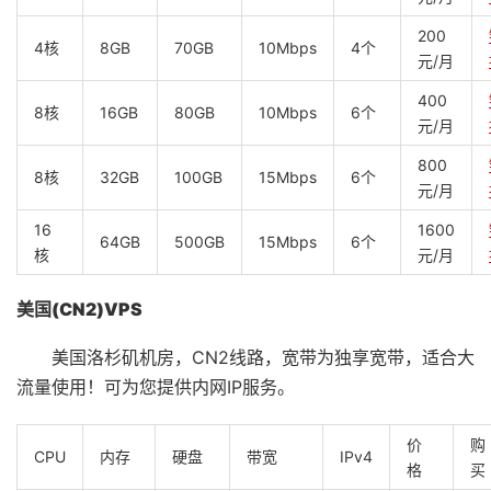
200
4核
8GB
70GB
10Mbps
4个
元/月
400
8核
16GB
80GB
10Mbps
6个
元/月
800
8核
32GB
100GB
15Mbps
6个
元/月
16
1600
64GB
500GB
15Mbps
6个
核
元/月
美国(CN2)VPS
美国洛杉矶机房，CN2线路，宽带为独享宽带，适合大
流量使用！可为您提供内网IP服务。
价
购
CPU
内存
硬盘
带宽
IPv4
格
买