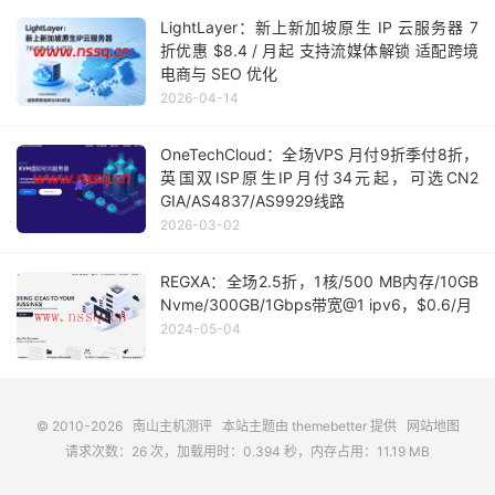
LightLayer：新上新加坡原生 IP 云服务器 7
折优惠 $8.4 / 月起 支持流媒体解锁 适配跨境
电商与 SEO 优化
2026-04-14
OneTechCloud：全场VPS 月付9折季付8折，
英国双ISP原生IP月付34元起，可选CN2
GIA/AS4837/AS9929线路
2026-03-02
REGXA：全场2.5折，1核/500 MB内存/10GB
Nvme/300GB/1Gbps带宽@1 ipv6，$0.6/月
2024-05-04
© 2010-2026
南山主机测评
本站主题由
themebetter
提供
网站地图
请求次数：26 次，加载用时：0.394 秒，内存占用：11.19 MB