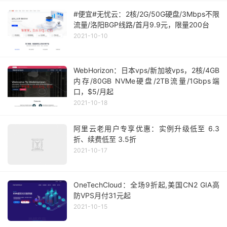
#便宜#无忧云：2核/2G/50G硬盘/3Mbps不限
流量/洛阳BGP线路/首月9.9元，限量200台
2021-10-10
WebHorizon：日本vps/新加坡vps，2核/4GB
内存/80GB NVMe硬盘/2TB流量/1Gbps端
口，$5/月起
2021-10-18
阿里云老用户专享优惠：实例升级低至 6.3
折、续费低至 3.5折
2021-10-17
OneTechCloud：全场9折起,美国CN2 GIA高
防VPS月付31元起
2021-10-15