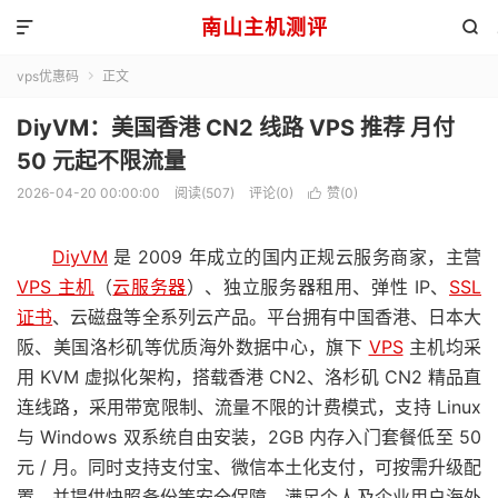
南山主机测评


vps优惠码
正文

DiyVM：美国香港 CN2 线路 VPS 推荐 月付
50 元起不限流量
2026-04-20 00:00:00
阅读(507)
评论(0)
赞(
0
)

DiyVM
是 2009 年成立的国内正规云服务商家，主营
VPS 主机
（
云服务器
）、独立服务器租用、弹性 IP、
SSL
证书
、云磁盘等全系列云产品。平台拥有中国香港、日本大
阪、美国洛杉矶等优质海外数据中心，旗下
VPS
主机均采
用 KVM 虚拟化架构，搭载香港 CN2、洛杉矶 CN2 精品直
连线路，采用带宽限制、流量不限的计费模式，支持 Linux
与 Windows 双系统自由安装，2GB 内存入门套餐低至 50
元 / 月。同时支持支付宝、微信本土化支付，可按需升级配
置，并提供快照备份等安全保障，满足个人及企业用户海外