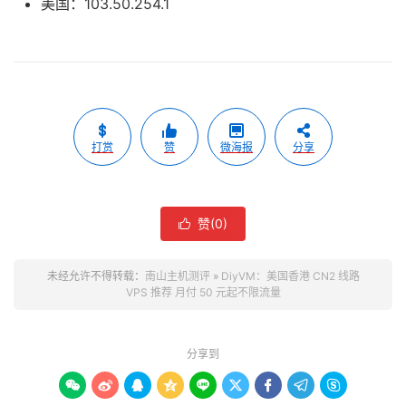
美国：103.50.254.1
打赏
赞
微海报
分享
赞(
0
)

未经允许不得转载：
南山主机测评
»
DiyVM：美国香港 CN2 线路
VPS 推荐 月付 50 元起不限流量
分享到








