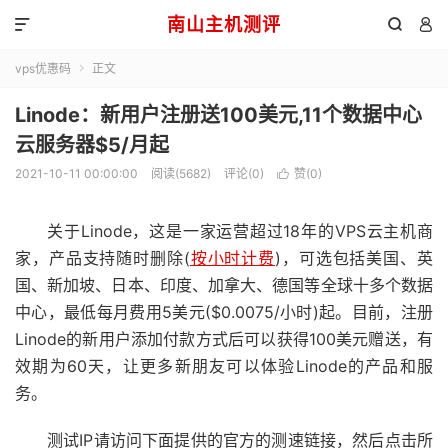
南山主机测评



vps优惠码
正文

Linode：新用户注册送100美元,11个数据中心
云服务器$5/月起
2021-10-11 00:00:00
阅读(5682)
评论(0)
赞(
0
)

关于Linode，这是一家运营超过18年的VPS云主机商
家，产品支持随时删除(
按小时计费
)，可选包括美国、英
国、新加坡、日本、印度、加拿大、德国等全球十多个数据
中心，最低每月费用5美元($0.0075/小时)起。目前，注册
Linode的新用户添加付款方式后可以获得100美元赠送，有
效期为60天，让更多新朋友可以体验Linode的产品和服
务。
测试IP请访问下面提供的官方的测速链接，然后点击所