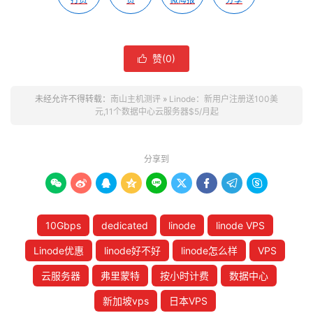
赞(
0
)

未经允许不得转载：
南山主机测评
»
Linode：新用户注册送100美
元,11个数据中心云服务器$5/月起
分享到









10Gbps
dedicated
linode
linode VPS
Linode优惠
linode好不好
linode怎么样
VPS
云服务器
弗里蒙特
按小时计费
数据中心
新加坡vps
日本VPS