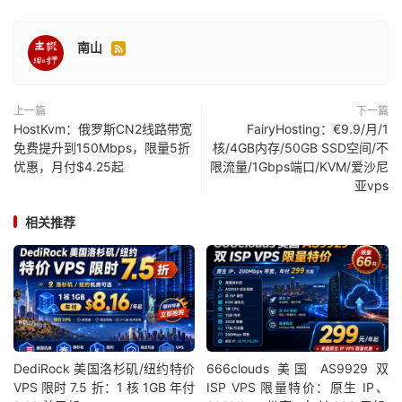
南山

上一篇
下一篇
HostKvm：俄罗斯CN2线路带宽
FairyHosting：€9.9/月/1
免费提升到150Mbps，限量5折
核/4GB内存/50GB SSD空间/不
优惠，月付$4.25起
限流量/1Gbps端口/KVM/爱沙尼
亚vps
相关推荐
DediRock 美国洛杉矶/纽约特价
666clouds 美国 AS9929 双
VPS 限时 7.5 折：1 核 1GB 年付
ISP VPS 限量特价：原生 IP、