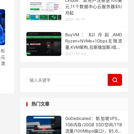
Linode：新用户注册送100美
元,11个数据中心云服务器$5/
月起
2021-10-11
BuyVM：$2/月起,AMD
Ryzen+NVMe+1Gbps无限流
量,KVM架构,拉斯维加斯/纽约/
洛杉
迈阿密
2021-10-02
美元
 流

热门文章
GoDedicated：新加坡VPS，
1GB内存/20GB SSD空间/1TB
流量/100Mbps端口/，$5.63/