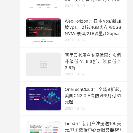
200台
2021-10-10
WebHorizon：日本vps/新加
坡vps，2核/4GB内存/80GB
NVMe硬盘/2TB流量/1Gbps端
口，$5/月起
2021-10-18
阿里云老用户专享优惠：实例
升级低至 6.3折、续费低至
3.5折
2021-10-17
OneTechCloud：全场9折起,
美国CN2 GIA高防VPS月付31
元起
2021-10-15
Linode：新用户注册送100美
元,11个数据中心云服务器$5/