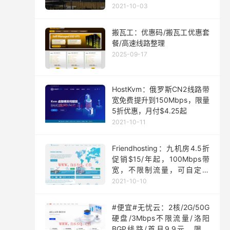
月起
2021-10-03
搬瓦工：优惠码/搬瓦工优惠套
餐/高速线路整理
2025-09-17
HostKvm：俄罗斯CN2线路带
宽免费提升到150Mbps，限量
5折优惠，月付$4.25起
2021-10-11
Friendhosting：九机房4.5折
促销$15/年起，100Mbps带
宽，不限制流量，可自定义
ISO
2021-10-10
#便宜#无忧云：2核/2G/50G
硬盘/3Mbps不限流量/洛阳
BGP线路/首月9.9元，限量