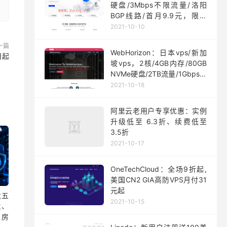
硬盘/3Mbps不限流量/洛阳
BGP线路/首月9.9元，限量
200台
2021-10-10
一篇
WebHorizon：日本vps/新加
月起
坡vps，2核/4GB内存/80GB
NVMe硬盘/2TB流量/1Gbps端
口，$5/月起
2021-10-18
阿里云老用户专享优惠：实例
升级低至 6.3折、续费低至
3.5折
2021-10-17
OneTechCloud：全场9折起,
美国CN2 GIA高防VPS月付31
元起
 六五
2021-10-15
兰、
房