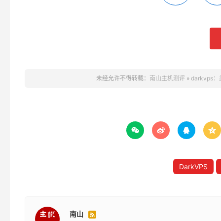
未经允许不得转载：
南山主机测评
»
darkvps




DarkVPS
南山
