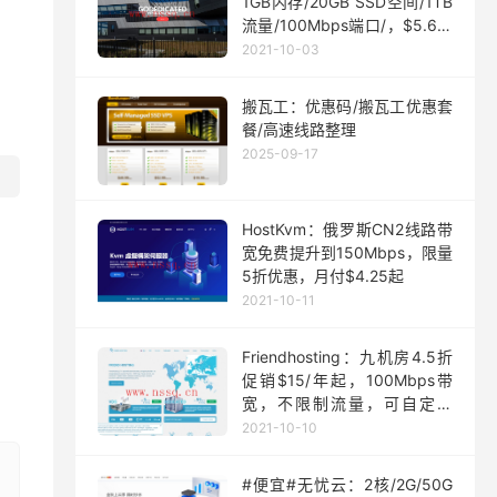
1GB内存/20GB SSD空间/1TB
流量/100Mbps端口/，$5.63/
月起
2021-10-03
搬瓦工：优惠码/搬瓦工优惠套
餐/高速线路整理
2025-09-17
HostKvm：俄罗斯CN2线路带
宽免费提升到150Mbps，限量
5折优惠，月付$4.25起
2021-10-11
Friendhosting：九机房4.5折
促销$15/年起，100Mbps带
宽，不限制流量，可自定义
ISO
2021-10-10
#便宜#无忧云：2核/2G/50G