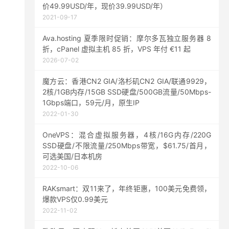
价49.99USD/年，现价39.99USD/年）
2021-09-17
Ava.hosting 夏季限时促销：摩尔多瓦独立服务器 8
折，cPanel 虚拟主机 85 折，VPS 年付 €11 起
2026-07-02
魔方云：香港CN2 GIA/洛杉矶CN2 GIA/联通9929，
2核/1GB内存/15GB SSD硬盘/500GB流量/50Mbps-
1Gbps端口，59元/月，原生IP
2022-01-30
OneVPS：混合虚拟服务器，4核/16G内存/220G
SSD硬盘/不限流量/250Mbps带宽，$61.75/首月，
可选美国/日本机房
2022-10-06
RAKsmart：双11来了，年终钜惠，100美元免费领，
爆款VPS仅0.99美元
2022-11-02