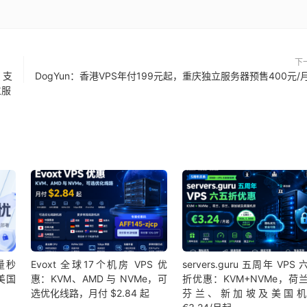
下
 ，支
DogYun：香港VPS年付199元起，重庆独立服务器预售400元/
立服
量秒
Evoxt 全球17个机房 VPS 优
servers.guru 五周年 VPS
美国
惠：KVM、AMD 与 NVMe，可
折优惠：KVM+NVMe，荷
选优化线路，月付 $2.84 起
芬兰、新加坡及美国机