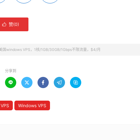
赞(
0
)

：美国windows VPS，1核/1GB/30GB/1Gbps不限流量，$4/月
分享到





VPS
Windows VPS