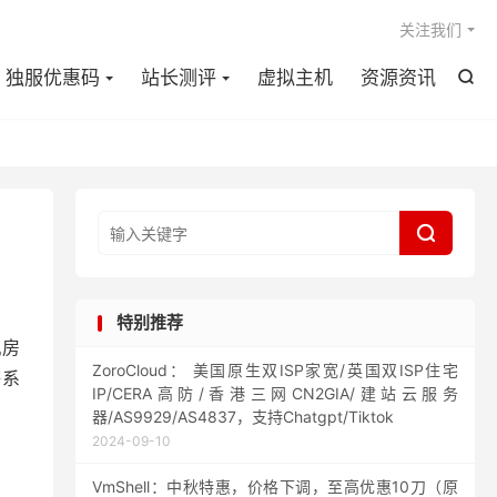

关注我们
独服优惠码
站长测评
虚拟主机
资源资讯


特别推荐
机房
ZoroCloud： 美国原生双ISP家宽/英国双ISP住宅
等系
IP/CERA高防/香港三网CN2GIA/建站云服务
器/AS9929/AS4837，支持Chatgpt/Tiktok
2024-09-10
VmShell：中秋特惠，价格下调，至高优惠10刀（原