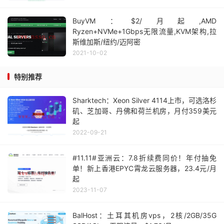
BuyVM：$2/月起,AMD
Ryzen+NVMe+1Gbps无限流量,KVM架构,拉
斯维加斯/纽约/迈阿密
2021-10-02
特别推荐
Sharktech：Xeon Silver 4114上市，可选洛杉
矶、芝加哥、丹佛和荷兰机房，月付359美元
起
2022-09-21
#11.11#亚洲云：7.8折续费同价！年付抽免
单！新上香港EPYC霄龙云服务器，23.4元/月
起
2023-11-07
BalHost：土耳其机房vps，2核/2GB/35G