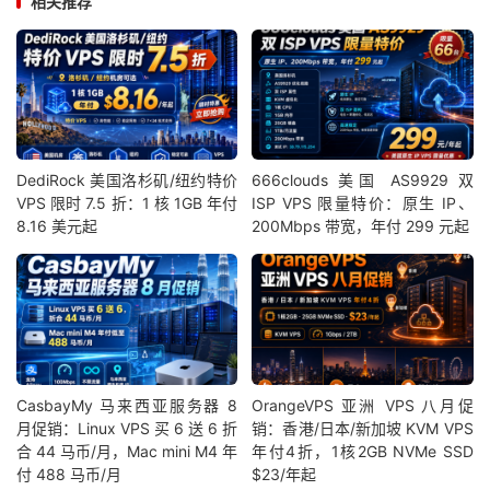
相关推荐
DediRock 美国洛杉矶/纽约特价
666clouds 美国 AS9929 双
VPS 限时 7.5 折：1 核 1GB 年付
ISP VPS 限量特价：原生 IP、
8.16 美元起
200Mbps 带宽，年付 299 元起
CasbayMy 马来西亚服务器 8
OrangeVPS 亚洲 VPS 八月促
月促销：Linux VPS 买 6 送 6 折
销：香港/日本/新加坡 KVM VPS
合 44 马币/月，Mac mini M4 年
年付4折，1核2GB NVMe SSD
付 488 马币/月
$23/年起