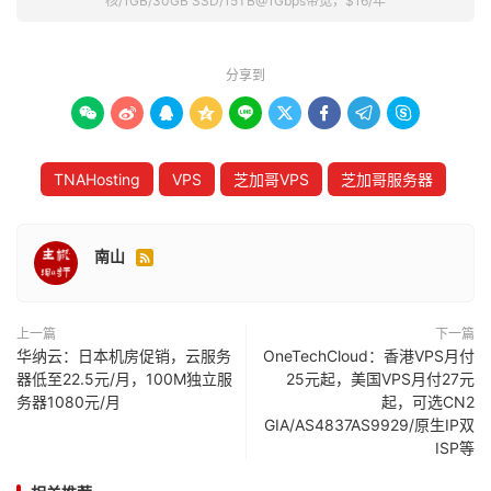
核/1GB/30GB SSD/15TB@1Gbps带宽，$16/年
分享到









TNAHosting
VPS
芝加哥VPS
芝加哥服务器
南山

上一篇
下一篇
华纳云：日本机房促销，云服务
OneTechCloud：香港VPS月付
器低至22.5元/月，100M独立服
25元起，美国VPS月付27元
务器1080元/月
起，可选CN2
GIA/AS4837AS9929/原生IP双
ISP等