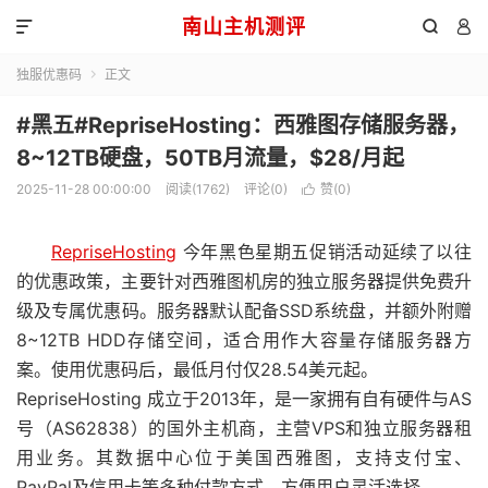
南山主机测评



独服优惠码
正文

#黑五#RepriseHosting：西雅图存储服务器，
8~12TB硬盘，50TB月流量，$28/月起
2025-11-28 00:00:00
阅读(1762)
评论(0)
赞(
0
)

RepriseHosting
今年黑色星期五促销活动延续了以往
的优惠政策，主要针对西雅图机房的独立服务器提供免费升
级及专属优惠码。服务器默认配备SSD系统盘，并额外附赠
8~12TB HDD存储空间，适合用作大容量存储服务器方
案。使用优惠码后，最低月付仅28.54美元起。
RepriseHosting 成立于2013年，是一家拥有自有硬件与AS
号（AS62838）的国外主机商，主营VPS和独立服务器租
用业务。其数据中心位于美国西雅图，支持支付宝、
PayPal及信用卡等多种付款方式，方便用户灵活选择。