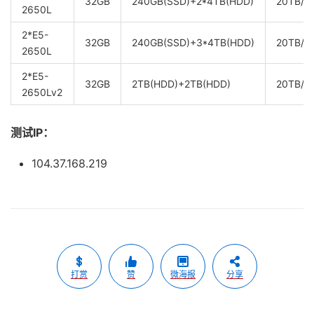
32GB
240GB(SSD)+2*4TB(HDD)
20TB/1
2650L
2*E5-
32GB
240GB(SSD)+3*4TB(HDD)
20TB/1
2650L
2*E5-
32GB
2TB(HDD)+2TB(HDD)
20TB/1
2650Lv2
测试IP：
104.37.168.219
打赏
赞
微海报
分享