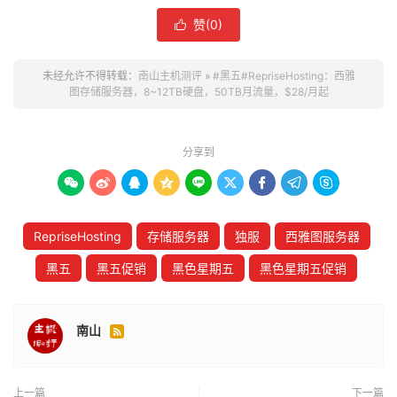
赞(
0
)

未经允许不得转载：
南山主机测评
»
#黑五#RepriseHosting：西雅
图存储服务器，8~12TB硬盘，50TB月流量，$28/月起
分享到









RepriseHosting
存储服务器
独服
西雅图服务器
黑五
黑五促销
黑色星期五
黑色星期五促销
南山

上一篇
下一篇