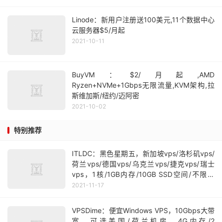
Linode：新用户注册送100美元,11个数据中心
云服务器$5/月起
2021-10-11
BuyVM：$2/月起,AMD
Ryzen+NVMe+1Gbps无限流量,KVM架构,拉
斯维加斯/纽约/迈阿密
2021-10-02
特别推荐
ITLDC：黑色星期五，新加坡vps/洛杉矶vps/
荷兰vps/德国vps/乌克兰vps/捷克vps/瑞士
vps，1核/1GB内存/10GB SSD空间/不限流
量/100Mbps端口，€16.49/年
2021-11-17
VPSDime：便宜Windows VPS，10Gbps大带
宽，可选美国/荷兰机房，4G内存/2