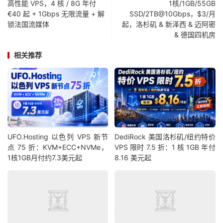
高性能 VPS，4 核 / 8G 年付
1核/1GB/55GB
€40 起 + 1Gbps 无限流量 + 解
SSD/2TB@10Gbps，$3/月
锁法国流媒体
起，洛杉矶 & 新泽西 & 迈阿密
& 德国四机房
相关推荐
UFO.Hosting 以色列 VPS 新节
DediRock 美国洛杉矶/纽约特价
点 75 折：KVM+ECC+NVMe，
VPS 限时 7.5 折：1 核 1GB 年付
1核1GB月付约7.3美元起
8.16 美元起