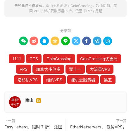
未经允许不得转载：
南山主机测评
»
ColoCrossing：超值促销，美
国 VPS / 裸机云服务器 5 折，低至 $1.97 / 月起
分享到









11.11
CCS
ColoCrossing
ColoCrossing优惠码
VPS
加拿大多伦多
双十一
大流量VPS
洛杉矶VPS
纽约VPS
裸机云服务器
黑五
南山

上一篇
下一篇
EasyHeberg：限时 7 折！ 法国
EtherNetservers： 低价VPS，