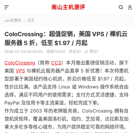
南山主机测评



vps优惠码
正文

ColoCrossing：超值促销，美国 VPS / 裸机云
服务器 5 折，低至 $1.97 / 月起
2026-02-04 00:00:00
阅读(1040)
评论(0)
赞(
0
)

ColoCrossing
（简称
CCS
）本月推出重磅促销活动，旗下
美国
VPS
与裸机云服务器产品直享 5 折优惠！本次特惠机
型部署于美国纽约核心机房，折后价格低至 $1.97 / 月起，
性价比拉满。该产品支持 Linux 或 Windows 操作系统自由
选择，满足不同用户的使用需求；支付方式灵活便捷，支持
PayPal 及信用卡等主流渠道，轻松完成下单。
作为成立于 2003 年的老牌服务商，ColoCrossing 拥有自
营机房矩阵，覆盖美国洛杉矶、纽约、芝加哥、达拉斯及加
拿大多伦多等核心城市，为用户提供稳定可靠的网络环境。