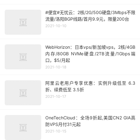
#便宜#无忧云：2核/2G/50G硬盘/3Mbps不限
流量/洛阳BGP线路/首月9.9元，限量200台
2021-10-10
WebHorizon：日本vps/新加坡vps，2核/4GB
内存/80GB NVMe硬盘/2TB流量/1Gbps端
口，$5/月起
2021-10-18
阿里云老用户专享优惠：实例升级低至 6.3
折、续费低至 3.5折
2021-10-17
OneTechCloud：全场9折起,美国CN2 GIA高
防VPS月付31元起
2021-10-15