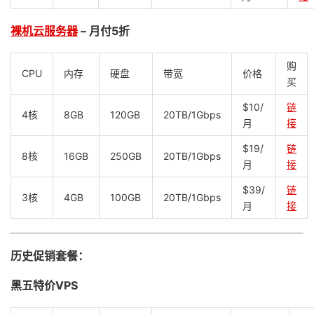
裸机云服务器
– 月付5折
购
CPU
内存
硬盘
带宽
价格
买
$10/
链
4核
8GB
120GB
20TB/1Gbps
月
接
$19/
链
8核
16GB
250GB
20TB/1Gbps
月
接
$39/
链
3核
4GB
100GB
20TB/1Gbps
月
接
历史促销套餐：
黑五特价VPS