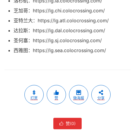
洛杉矶：https://lg.la.colocrossing.com/
芝加哥：https://lg.chi.colocrossing.com/
亚特兰大：https://lg.atl.colocrossing.com/
达拉斯：https://lg.dal.colocrossing.com/
圣何塞：https://lg.sj.colocrossing.com/
西雅图：https://lg.sea.colocrossing.com/
打赏
赞
微海报
分享
赞(
0
)
