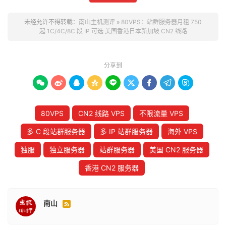
未经允许不得转载：
南山主机测评
»
80VPS：站群服务器月租 750
起 1C/4C/8C 段 IP 可选 美国香港日本新加坡 CN2 线路
分享到









80VPS
CN2 线路 VPS
不限流量 VPS
多 C 段站群服务器
多 IP 站群服务器
海外 VPS
独服
独立服务器
站群服务器
美国 CN2 服务器
香港 CN2 服务器
南山
