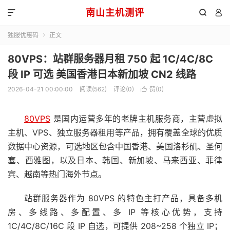
南山主机测评



独服优惠码
正文

80VPS：站群服务器月租 750 起 1C/4C/8C
段 IP 可选 美国香港日本新加坡 CN2 线路
2026-04-21 00:00:00
阅读(562)
评论(0)
赞(
0
)

80VPS
是国内运营多年的老牌主机服务商，主营虚拟
主机、VPS、独立服务器租用等产品，拥有覆盖全球的优质
数据中心资源，可选地区包含中国香港、美国洛杉矶、圣何
塞、西雅图，以及日本、韩国、新加坡、马来西亚、菲律
宾、越南等热门海外节点。
站群服务器作为 80VPS 的特色主打产品，具备多机
房、多线路、多配置、多 IP 等核心优势，支持
1C/4C/8C/16C 段 IP 自选，可提供 208~258 个独立 IP；