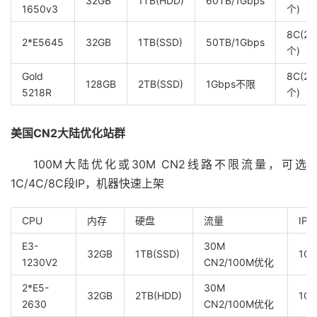
32GB
1TB(HDD)
60TB/1Gbps
1650v3
个)
8C(23
2*E5645
32GB
1TB(SSD)
50TB/1Gbps
个)
Gold
8C(23
128GB
2TB(SSD)
1Gbps不限
5218R
个)
美国CN2大陆优化站群
100M大陆优化或30M CN2线路不限流量，可选
1C/4C/8C段IP，机器快速上架
CPU
内存
硬盘
流量
IPv
E3-
30M
32GB
1TB(SSD)
1C/
1230V2
CN2/100M优化
2*E5-
30M
32GB
2TB(HDD)
1C/
2630
CN2/100M优化