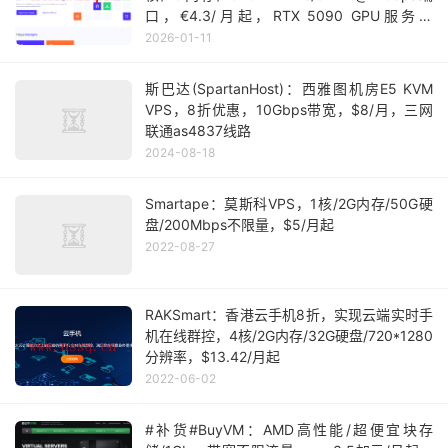
口，€4.3/月起，RTX 5090 GPU服务器
€398.8/月起
2026-01-11
斯巴达(SpartanHost)：西雅图机房E5 KVM
VPS，8折优惠，10Gbps带宽，$8/月，三网
联通as4837线路
2024-08-18
Smartape：莫斯科VPS，1核/2G内存/50G硬
盘/200Mbps不限量，$5/月起
2022-08-27
RAKSmart：香港云手机8折，实现云端实时手
机在线群控，4核/2G内存/32G硬盘/720*1280
分辨率，$13.42/月起
2022-06-02
#补货#BuyVM：AMD高性能/超便宜块存