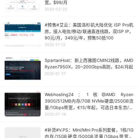
宽，$99/月
2023-03-23
#预售#艾云：美国洛杉矶大陆优化 ISP Pro机
房，接入电信/移动/联通直连线路，双ISP IP，
90元/月，349元/年，预售50抵100
2022-11-13
SpartanHost：新上西雅图CMIN2线路，AMD
Ryzen7950X，20~200Gbps高防，$24/月起
2025-01-17
Webhosting24：1核@AMD Ryzen
3900/512MB内存/7GB NVMe硬盘/250GB流
量/1Gbps带宽，€15/年起，可选日本东京/新
加坡机房
2022-07-16
#补货#V.PS：Mini/Mini Pro系列套餐，1核/1G
内存/15GB硬盘/500GB流量/1Gbps带宽，