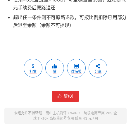
元手续费后原路退还
超出任一条件则不可原路退款，可按比例扣除已用部分
后退至余额（余额不可提现）
打赏
赞
微海报
分享
赞(
0
)

未经允许不得转载：
南山主机测评
»
WePC：跨境电商专属 VPS 全
球 TikTok 高权重起号专用 低至 43 元 / 月