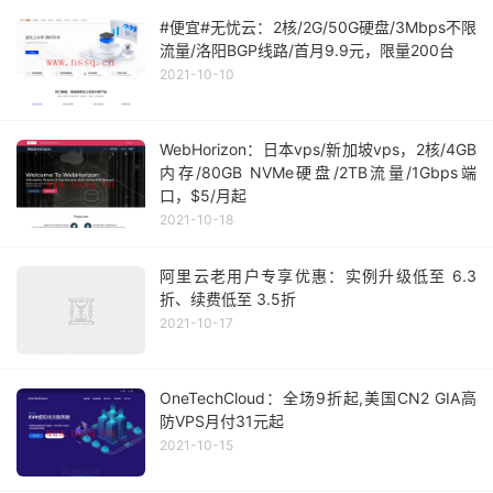
#便宜#无忧云：2核/2G/50G硬盘/3Mbps不限
流量/洛阳BGP线路/首月9.9元，限量200台
2021-10-10
WebHorizon：日本vps/新加坡vps，2核/4GB
内存/80GB NVMe硬盘/2TB流量/1Gbps端
口，$5/月起
2021-10-18
阿里云老用户专享优惠：实例升级低至 6.3
折、续费低至 3.5折
2021-10-17
OneTechCloud：全场9折起,美国CN2 GIA高
防VPS月付31元起
2021-10-15