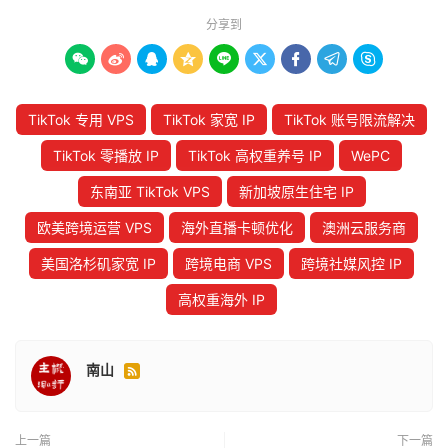
分享到









TikTok 专用 VPS
TikTok 家宽 IP
TikTok 账号限流解决
TikTok 零播放 IP
TikTok 高权重养号 IP
WePC
东南亚 TikTok VPS
新加坡原生住宅 IP
欧美跨境运营 VPS
海外直播卡顿优化
澳洲云服务商
美国洛杉矶家宽 IP
跨境电商 VPS
跨境社媒风控 IP
高权重海外 IP
南山

上一篇
下一篇