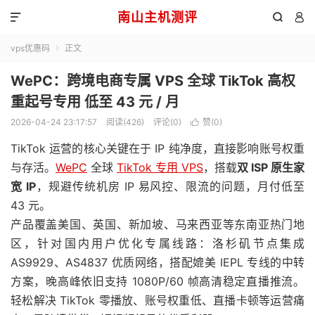
南山主机测评



vps优惠码
正文

WePC：跨境电商专属 VPS 全球 TikTok 高权
重起号专用 低至 43 元 / 月
2026-04-24 23:17:57
阅读(426)
评论(0)
赞(
0
)

TikTok 运营的核心关键在于 IP 纯净度，直接影响账号权重
与存活。
WePC
全球
TikTok 专用 VPS
，搭载
双 ISP 原生家
宽 IP
，规避传统机房 IP 易风控、限流的问题，月付低至
43 元。
产品覆盖美国、英国、新加坡、马来西亚等东南亚热门地
区，针对国内用户优化专属线路：洛杉矶节点集成
AS9929、AS4837 优质网络，搭配媲美 IEPL 专线的中转
方案，晚高峰依旧支持 1080P/60 帧高清稳定直播推流。
轻松解决 TikTok 零播放、账号权重低、直播卡顿等运营痛