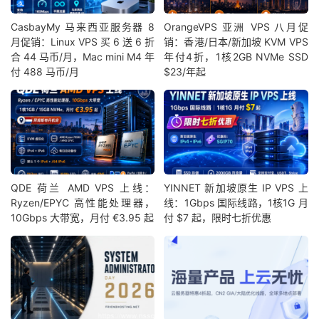
CasbayMy 马来西亚服务器 8
OrangeVPS 亚洲 VPS 八月促
月促销：Linux VPS 买 6 送 6 折
销：香港/日本/新加坡 KVM VPS
合 44 马币/月，Mac mini M4 年
年付4折，1核2GB NVMe SSD
付 488 马币/月
$23/年起
QDE 荷兰 AMD VPS 上线：
YINNET 新加坡原生 IP VPS 上
Ryzen/EPYC 高性能处理器，
线：1Gbps 国际线路，1核1G 月
10Gbps 大带宽，月付 €3.95 起
付 $7 起，限时七折优惠