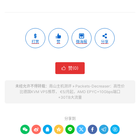
打赏
赞
微海报
分享
赞(
0
)

未经允许不得转载：
南山主机测评
»
Packets-Decreaser：高性价
比德国KVM VPS推荐， €5/月起，AMD EPYC+10Gbps端口
+30TB大流量
分享到








