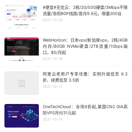
#便宜#无忧云：2核/2G/50G硬盘/3Mbps不限
流量/洛阳BGP线路/首月9.9元，限量200台
2021-10-10
WebHorizon：日本vps/新加坡vps，2核/4GB
内存/80GB NVMe硬盘/2TB流量/1Gbps端
口，$5/月起
2021-10-18
阿里云老用户专享优惠：实例升级低至 6.3
折、续费低至 3.5折
2021-10-17
OneTechCloud：全场9折起,美国CN2 GIA高
防VPS月付31元起
2021-10-15