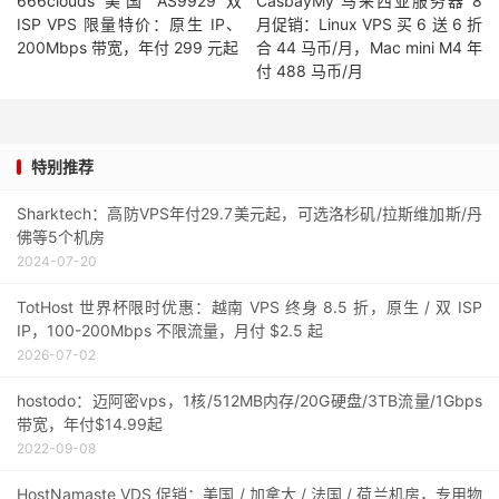
666clouds 美国 AS9929 双
CasbayMy 马来西亚服务器 8
ISP VPS 限量特价：原生 IP、
月促销：Linux VPS 买 6 送 6 折
200Mbps 带宽，年付 299 元起
合 44 马币/月，Mac mini M4 年
付 488 马币/月
特别推荐
Sharktech：高防VPS年付29.7美元起，可选洛杉矶/拉斯维加斯/丹
佛等5个机房
2024-07-20
TotHost 世界杯限时优惠：越南 VPS 终身 8.5 折，原生 / 双 ISP
IP，100-200Mbps 不限流量，月付 $2.5 起
2026-07-02
hostodo：迈阿密vps，1核/512MB内存/20G硬盘/3TB流量/1Gbps
带宽，年付$14.99起
2022-09-08
HostNamaste VDS 促销：美国 / 加拿大 / 法国 / 荷兰机房，专用物