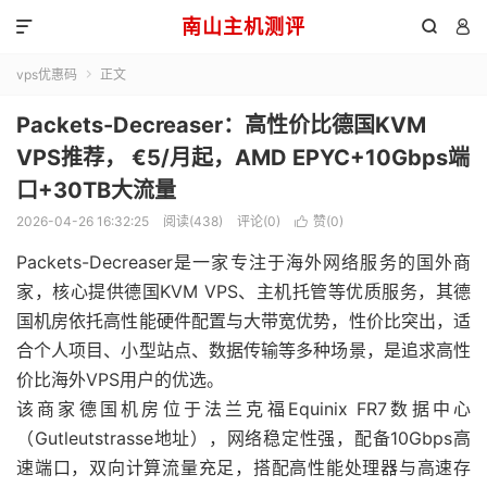
南山主机测评



vps优惠码
正文

Packets-Decreaser：高性价比德国KVM
VPS推荐， €5/月起，AMD EPYC+10Gbps端
口+30TB大流量
2026-04-26 16:32:25
阅读(438)
评论(0)
赞(
0
)

Packets-Decreaser是一家专注于海外网络服务的国外商
家，核心提供德国KVM VPS、主机托管等优质服务，其德
国机房依托高性能硬件配置与大带宽优势，性价比突出，适
合个人项目、小型站点、数据传输等多种场景，是追求高性
价比海外VPS用户的优选。
该商家德国机房位于法兰克福Equinix FR7数据中心
（Gutleutstrasse地址），网络稳定性强，配备10Gbps高
速端口，双向计算流量充足，搭配高性能处理器与高速存