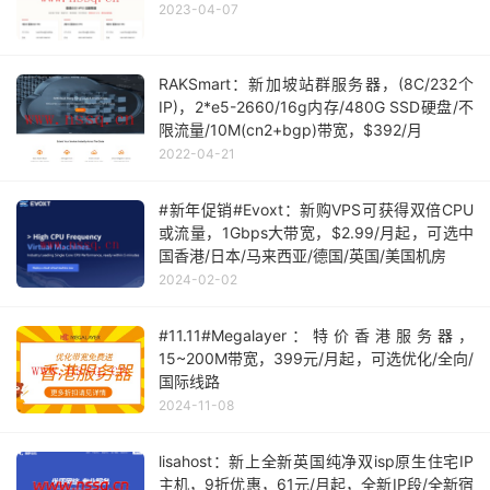
2023-04-07
RAKSmart：新加坡站群服务器，(8C/232个
IP)，2*e5-2660/16g内存/480G SSD硬盘/不
限流量/10M(cn2+bgp)带宽，$392/月
2022-04-21
#新年促销#Evoxt：新购VPS可获得双倍CPU
或流量，1Gbps大带宽，$2.99/月起，可选中
国香港/日本/马来西亚/德国/英国/美国机房
2024-02-02
#11.11#Megalayer：特价香港服务器，
15~200M带宽，399元/月起，可选优化/全向/
国际线路
2024-11-08
lisahost：新上全新英国纯净双isp原生住宅IP
主机，9折优惠，61元/月起，全新IP段/全新宿