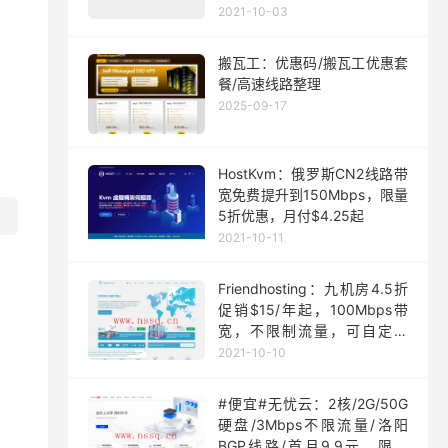
月起
2021-10-03
搬瓦工：优惠码/搬瓦工优惠套
餐/高速线路整理
2025-09-17
HostKvm：俄罗斯CN2线路带
宽免费提升到150Mbps，限量
5折优惠，月付$4.25起
2021-10-11
Friendhosting：九机房4.5折
促销$15/年起，100Mbps带
宽，不限制流量，可自定义
ISO
2021-10-10
#便宜#无忧云：2核/2G/50G
硬盘/3Mbps不限流量/洛阳
BGP线路/首月9.9元，限量