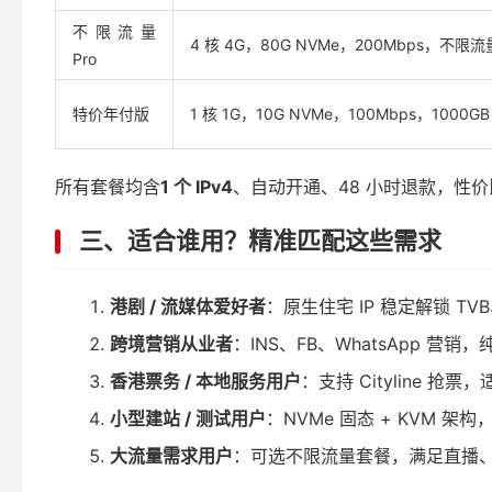
不限流量
4 核 4G，80G NVMe，200Mbps，不限流
Pro
特价年付版
1 核 1G，10G NVMe，100Mbps，1000G
所有套餐均含
1 个 IPv4
、自动开通、48 小时退款，性价比
三、适合谁用？精准匹配这些需求
港剧 / 流媒体爱好者
：原生住宅 IP 稳定解锁 TVB
跨境营销从业者
：INS、FB、WhatsApp 营销
香港票务 / 本地服务用户
：支持 Cityline 
小型建站 / 测试用户
：NVMe 固态 + KVM 
大流量需求用户
：可选不限流量套餐，满足直播