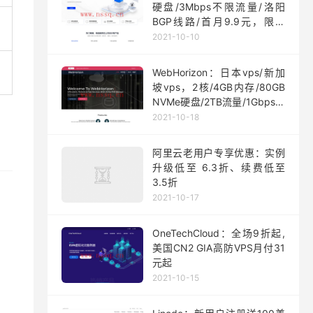
硬盘/3Mbps不限流量/洛阳
BGP线路/首月9.9元，限量
200台
2021-10-10
WebHorizon：日本vps/新加
坡vps，2核/4GB内存/80GB
NVMe硬盘/2TB流量/1Gbps端
口，$5/月起
2021-10-18
阿里云老用户专享优惠：实例
升级低至 6.3折、续费低至
3.5折
2021-10-17
OneTechCloud：全场9折起,
美国CN2 GIA高防VPS月付31
元起
2021-10-15