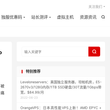

关注我们
独服优惠码
站长测评
虚拟主机
资源资讯


P
特别推荐
Leveloneservers：美国独立服务器，坦帕机房，E5-
易被
2670v3/128G内存/1TB SSD硬盘/30T流量/1Gbps带
宽，$84.99/月
个痛
2022-06-23
OrangeVPS：日本高性能VPS上新！AMD EPYC +