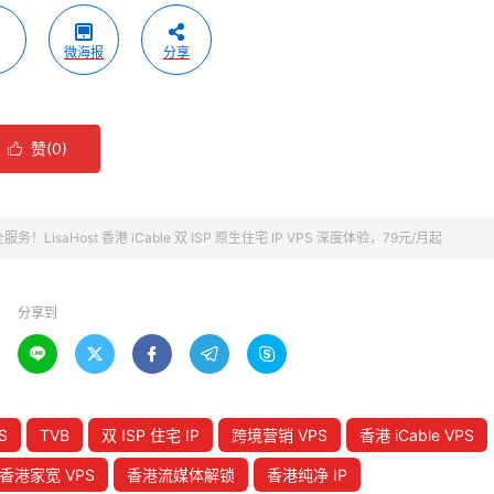
微海报
分享
赞(
0
)

务！LisaHost 香港 iCable 双 ISP 原生住宅 IP VPS 深度体验，79元/月起
分享到





S
TVB
双 ISP 住宅 IP
跨境营销 VPS
香港 iCable VPS
香港家宽 VPS
香港流媒体解锁
香港纯净 IP