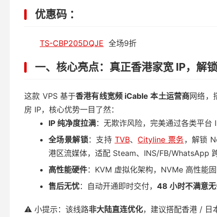
优惠码 ：
TS-CBP205DQJE
全场9折
一、核心亮点：真正香港家宽 IP，解
这款 VPS 基于
香港有线宽频 iCable 本土运营商
网络，
房 IP，核心优势一目了然：
IP 纯净度拉满
：无欺诈风险，完美通过各类平台 I
全场景解锁
：支持
TVB
、
Cityline 票务
，解锁 Net
港区流媒体，适配 Steam、INS/FB/WhatsApp
高性能硬件
：KVM 虚拟化架构，NVMe 高性能
售后无忧
：自动开通即时交付，
48 小时不满意
⚠️ 小提示：该线路
非大陆直连优化
，建议搭配香港 / 日