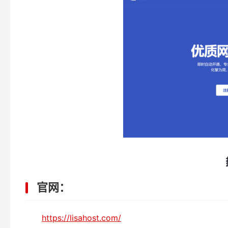
官网：
https://lisahost.com/