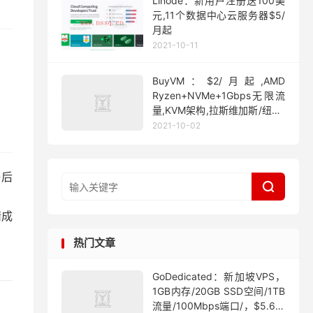
Linode：新用户注册送100美
元,11个数据中心云服务器$5/
月起
2021-10-11
BuyVM：$2/月起,AMD
Ryzen+NVMe+1Gbps无限流
量,KVM架构,拉斯维加斯/纽约/
迈阿密
2021-10-02
售后

错成
热门文章
GoDedicated：新加坡VPS，
1GB内存/20GB SSD空间/1TB
流量/100Mbps端口/，$5.63/