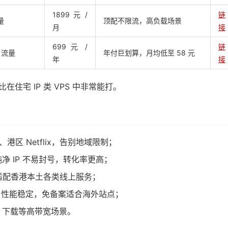
1899 元 /
链
量
顶配不限流，高负载场景
月
接
699 元 /
链
B 流量
年付巨划算，月均低至 58 元
年
接
在住宅 IP 类 VPS 中非常能打。
、港区 Netflix，告别地域限制；
，纯净 IP 不易封号，转化率更高；
抢票，适配香港本土各类线上服务；
架构，性能稳定，免备案适合海外站点；
、下载等高带宽场景。