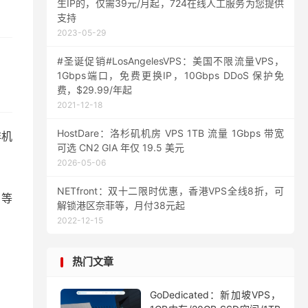
生IP的，仅需39元/月起，724在线人工服务为您提供
支持
2023-05-29
#圣诞促销#LosAngelesVPS：美国不限流量VPS，
1Gbps端口，免费更换IP，10Gbps DDoS 保护免
费，$29.99/年起
2021-12-18
HostDare：洛杉矶机房 VPS 1TB 流量 1Gbps 带宽
非机
可选 CN2 GIA 年仅 19.5 美元
2026-05-06
NETfront：双十二限时优惠，香港VPS全线8折，可
 等
解锁港区奈菲等，月付38元起
2022-12-15
热门文章
GoDedicated：新加坡VPS，