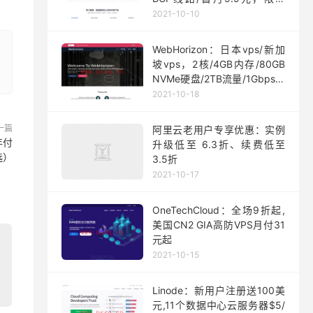
200台
2021-10-10
WebHorizon：日本vps/新加
坡vps，2核/4GB内存/80GB
NVMe硬盘/2TB流量/1Gbps端
口，$5/月起
2021-10-18
一篇
阿里云老用户专享优惠：实例
年付
升级低至 6.3折、续费低至
选）
3.5折
2021-10-17
OneTechCloud：全场9折起,
美国CN2 GIA高防VPS月付31
元起
2021-10-15
Linode：新用户注册送100美
元,11个数据中心云服务器$5/