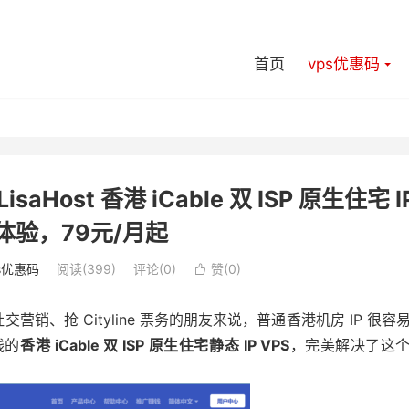
首页
vps优惠码
Host 香港 iCable 双 ISP 原生住宅 I
度体验，79元/月起
s优惠码
阅读(399)
评论(0)
赞(
0
)

交营销、抢 Cityline 票务的朋友来说，普通香港机房 IP 很容
线的
香港 iCable 双 ISP 原生住宅静态 IP VPS
，完美解决了这
。