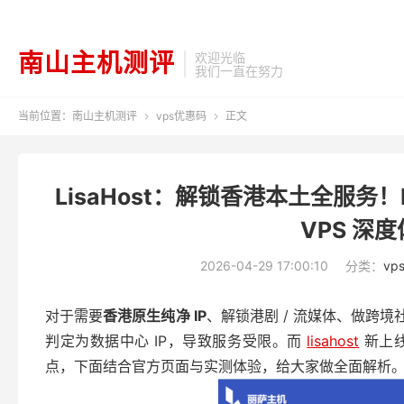
南山主机测评
欢迎光临
我们一直在努力
当前位置：
南山主机测评
vps优惠码
正文


LisaHost：解锁香港本土全服务！Lisa
VPS 深
2026-04-29 17:00:10
分类：
vp
对于需要
香港原生纯净 IP
、解锁港剧 / 流媒体、做跨境社
判定为数据中心 IP，导致服务受限。而
lisahost
新上
点，下面结合官方页面与实测体验，给大家做全面解析