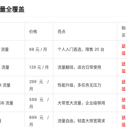
量全覆盖
购
价格
亮点
买
链
B 流量
88 元 / 月
个人入门首选，限售 20 台
接
链
B 流量
129 元 / 月
流量翻倍，适合日常使用
接
299 元 /
链
B 流量
性能升级，多任务无压力
月
接
599 元 /
链
GB 流量
大带宽大流量，企业级够用
月
接
899 元 /
链
量
流量自由，轻度大带宽需求
月
接