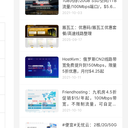
1GB内存/20GB SSD空间/1TB
流量/100Mbps端口/，$5.63/
月起
2021-10-03
搬瓦工：优惠码/搬瓦工优惠套
餐/高速线路整理
2025-09-17
HostKvm：俄罗斯CN2线路带
宽免费提升到150Mbps，限量
5折优惠，月付$4.25起
2021-10-11
Friendhosting：九机房4.5折
促销$15/年起，100Mbps带
宽，不限制流量，可自定义
ISO
2021-10-10
#便宜#无忧云：2核/2G/50G