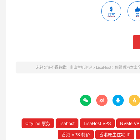
打赏
赞
未经允许不得转载：
南山主机测评
»
LisaHost：解锁香港本土全服




Cityline 票务
lisahost
LisaHost VPS
NVMe VP
香港 VPS 特价
香港原生住宅 IP