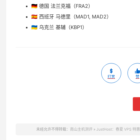
🇩🇪 德国 法兰克福（FRA2）
🇪🇸 西班牙 马德里（MAD1, MAD2）
🇺🇦 乌克兰 基辅（KBP1）
打赏
赞
未经允许不得转载：
南山主机测评
»
JustHost：春夏 VPS