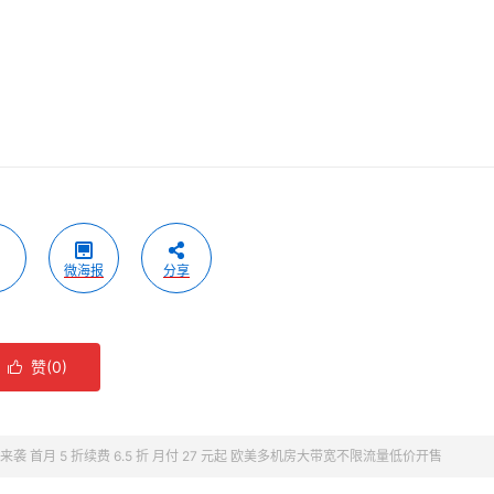
微海报
分享
赞(
0
)

 特惠来袭 首月 5 折续费 6.5 折 月付 27 元起 欧美多机房大带宽不限流量低价开售