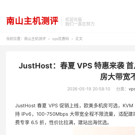
南山主机测评
欢迎光临
我们一直在努力
当前位置：
南山主机测评
vps优惠码
正文


JustHost：春夏 VPS 特惠来袭 首
房大带宽
2026-05-19 20:58:10
分类：
v
JustHost 春夏 VPS 促销上线，欧美多机房可选，K
持 IPv6，100-750Mbps 大带宽全程不限流量，
费专享 6.5 折，性价比拉满，建站出海优选。