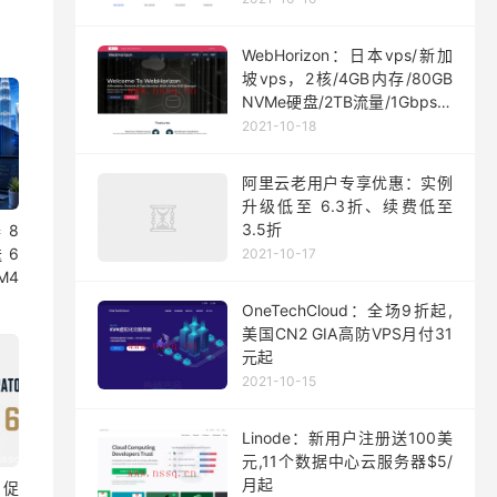
WebHorizon：日本vps/新加
坡vps，2核/4GB内存/80GB
NVMe硬盘/2TB流量/1Gbps端
口，$5/月起
2021-10-18
阿里云老用户专享优惠：实例
升级低至 6.3折、续费低至
3.5折
 8
 6
2021-10-17
M4
OneTechCloud：全场9折起,
美国CN2 GIA高防VPS月付31
元起
2021-10-15
Linode：新用户注册送100美
元,11个数据中心云服务器$5/
月起
日促