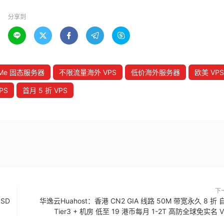
分享到





Me 固态服务器
不限流量海外 VPS
低价海外服务器
欧美 VPS
PS
首月 5 折 VPS
下
SSD
华逸云Huahost：香港 CN2 GIA 线路 50M 带宽永久 8 折 
Tier3 + 机房 低至 19 港币每月 1-2T 高防全球免实名 V