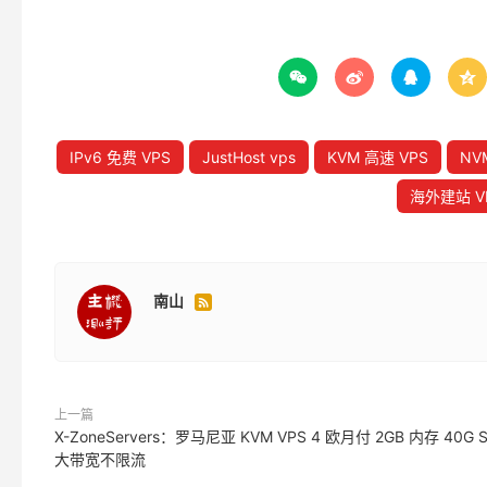




IPv6 免费 VPS
JustHost vps
KVM 高速 VPS
NV
海外建站 V
南山

上一篇
X-ZoneServers：罗马尼亚 KVM VPS 4 欧月付 2GB 内存 40G 
大带宽不限流