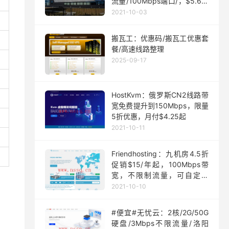
流量/100Mbps端口/，$5.63/
月起
2021-10-03
搬瓦工：优惠码/搬瓦工优惠套
餐/高速线路整理
2025-09-17
HostKvm：俄罗斯CN2线路带
宽免费提升到150Mbps，限量
5折优惠，月付$4.25起
2021-10-11
Friendhosting：九机房4.5折
促销$15/年起，100Mbps带
宽，不限制流量，可自定义
ISO
2021-10-10
#便宜#无忧云：2核/2G/50G
硬盘/3Mbps不限流量/洛阳