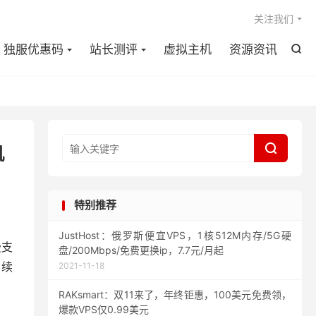

关注我们
独服优惠码
站长测评
虚拟主机
资源资讯


机
特别推荐
JustHost：俄罗斯便宜VPS，1核512M内存/5G硬
费支
盘/200Mbps/免费更换ip，7.7元/月起
，续
2021-11-18
RAKsmart：双11来了，年终钜惠，100美元免费领，
爆款VPS仅0.99美元