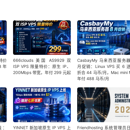
约特价
666clouds 美国 AS9929 双
CasbayMy 马来西亚服务器
B 年
ISP VPS 限量特价：原生 IP、
月促销：Linux VPS 买 6 送
200Mbps 带宽，年付 299 元起
折合 44 马币/月，Mac mini 
年付 488 马币/月
上线：
YINNET 新加坡原生 IP VPS 上
Friendhosting 系统管理员