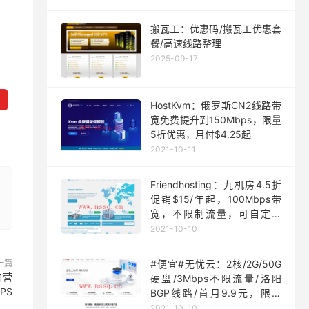
搬瓦工：优惠码/搬瓦工优惠套
餐/高速线路整理
2025-09-17
HostKvm：俄罗斯CN2线路带
宽免费提升到150Mbps，限量
5折优惠，月付$4.25起
2021-10-11
Friendhosting：九机房4.5折
促销$15/年起，100Mbps带
宽，不限制流量，可自定义
ISO
2021-10-10
一篇
#便宜#无忧云：2核/2G/50G
自营
硬盘/3Mbps不限流量/洛阳
PS
BGP线路/首月9.9元，限量
200台
2021-10-10