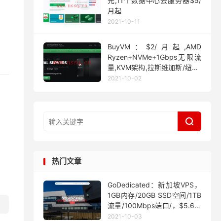
元,11个数据中心云服务器$5/
月起
2021-10-11
BuyVM：$2/月起,AMD
Ryzen+NVMe+1Gbps无限流
量,KVM架构,拉斯维加斯/纽约/
迈阿密
2021-10-02

热门文章
GoDedicated：新加坡VPS，
1GB内存/20GB SSD空间/1TB
流量/100Mbps端口/，$5.63/
月起
2021-10-03