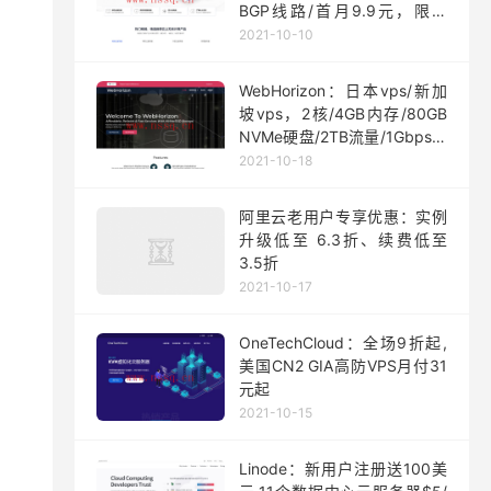
BGP线路/首月9.9元，限量
200台
2021-10-10
WebHorizon：日本vps/新加
坡vps，2核/4GB内存/80GB
NVMe硬盘/2TB流量/1Gbps端
口，$5/月起
2021-10-18
阿里云老用户专享优惠：实例
升级低至 6.3折、续费低至
3.5折
2021-10-17
OneTechCloud：全场9折起,
美国CN2 GIA高防VPS月付31
元起
2021-10-15
Linode：新用户注册送100美