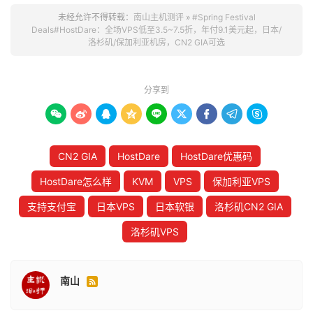
未经允许不得转载：
南山主机测评
»
#Spring Festival
Deals#HostDare：全场VPS低至3.5~7.5折，年付9.1美元起，日本/
洛杉矶/保加利亚机房，CN2 GIA可选
分享到









CN2 GIA
HostDare
HostDare优惠码
HostDare怎么样
KVM
VPS
保加利亚VPS
支持支付宝
日本VPS
日本软银
洛杉矶CN2 GIA
洛杉矶VPS
南山
