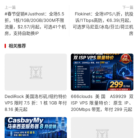
上一篇
下一篇
#春节促销#Justhost：全场5.5
Flokinet：全场VPS八折，抗投
折，1核/1GB/20GB/300M不限
诉/1Tbps高防，€6.39/月起，
流量，$2.57/月起，可选41个机
可选罗马尼亚/冰岛/芬兰/荷兰机
房，支持自助换IP
房
相关推荐
DediRock 美国洛杉矶/纽约特价
666clouds 美国 AS9929 双
VPS 限时 7.5 折：1 核 1GB 年付
ISP VPS 限量特价：原生 IP、
8.16 美元起
200Mbps 带宽，年付 299 元起