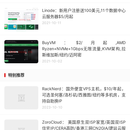
Linode：新用户注册送100美元,11个数据中心
云服务器$5/月起
2021-10-11
BuyVM：$2/月起,AMD
Ryzen+NVMe+1Gbps无限流量,KVM架构,拉
斯维加斯/纽约/迈阿密
2021-10-02
特别推荐
RackNerd：国外便宜VPS主机，$10/年起，
可选圣何塞/洛杉矶/西雅图/纽约等多机房，支
持自助换IP
2023-10-10
ZoroCloud： 美国原生双ISP家宽/英国双ISP
住宅IP/CERA高防/香港三网CN2GIA/建站云服