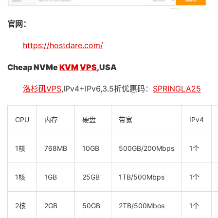
官网：
https://hostdare.com/
Cheap NVMe
KVM
VPS
,USA
洛杉矶VPS
,IPv4+IPv6,3.5折优惠码：
SPRINGLA25
CPU
内存
硬盘
带宽
IPv4
1核
768MB
10GB
500GB/200Mbps
1个
1核
1GB
25GB
1TB/500Mbps
1个
2核
2GB
50GB
2TB/500Mbos
1个