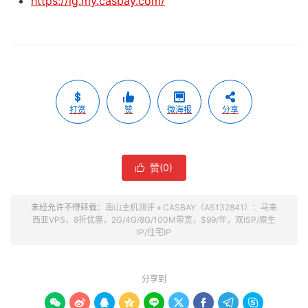
https://lg.my.casbay.com/
打赏
赞
微海报
分享
赞(
0
)

未经允许不得转载：
南山主机测评
»
CASBAY（AS132841）：马来
西亚VPS，8折优惠，2G/4G/8G/100M带宽，$99/年，双ISP/原生
IP/住宅IP
分享到








