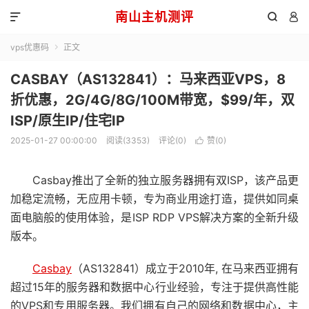
南山主机测评



vps优惠码
正文

CASBAY（AS132841）：马来西亚VPS，8
折优惠，2G/4G/8G/100M带宽，$99/年，双
ISP/原生IP/住宅IP
2025-01-27 00:00:00
阅读(3353)
评论(0)
赞(
0
)

Casbay推出了全新的独立服务器拥有双ISP，该产品更
加稳定流畅，无应用卡顿，专为商业用途打造，提供如同桌
面电脑般的使用体验，是ISP RDP VPS解决方案的全新升级
版本。
Casbay
（AS132841）成立于2010年, 在马来西亚拥有
超过15年的服务器和数据中心行业经验，专注于提供高性能
的VPS和专用服务器。我们拥有自己的网络和数据中心，主