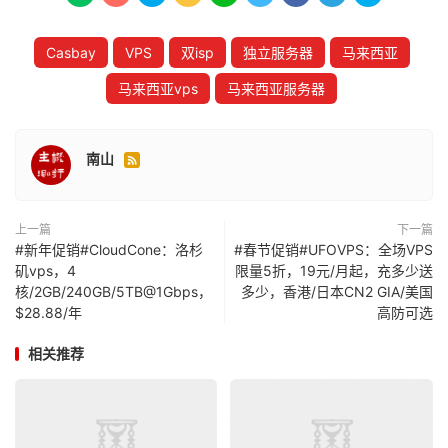
Casbay
VPS
双isp
独立服务器
马来西亚
马来西亚vps
马来西亚服务器
南山

上一篇
下一篇
#新年促销#CloudCone：洛杉
#春节促销#UFOVPS：全场VPS
矶vps，4
限量5折，19元/月起，充多少送
核/2GB/240GB/5TB@1Gbps，
多少，香港/日本CN2 GIA/美国
$28.88/年
高防可选
相关推荐