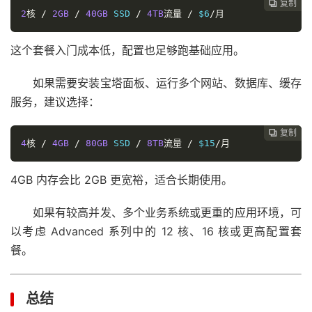
复制
复制
复制
复制




2
核
/
2GB
/
40GB
 SSD 
/
4TB
流量
/
 $6
/月
这个套餐入门成本低，配置也足够跑基础应用。
如果需要安装宝塔面板、运行多个网站、数据库、缓存
服务，建议选择：
复制
复制
复制



4
核
/
4GB
/
80GB
 SSD 
/
8TB
流量
/
 $15
/月
4GB 内存会比 2GB 更宽裕，适合长期使用。
如果有较高并发、多个业务系统或更重的应用环境，可
以考虑 Advanced 系列中的 12 核、16 核或更高配置套
餐。
总结