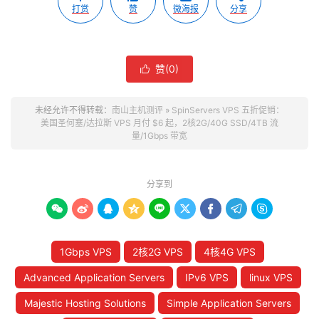
打赏
赞
微海报
分享
赞(
0
)

未经允许不得转载：
南山主机测评
»
SpinServers VPS 五折促销：
美国圣何塞/达拉斯 VPS 月付 $6 起，2核2G/40G SSD/4TB 流
量/1Gbps 带宽
分享到









1Gbps VPS
2核2G VPS
4核4G VPS
Advanced Application Servers
IPv6 VPS
linux VPS
Majestic Hosting Solutions
Simple Application Servers