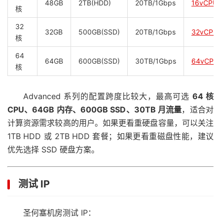
48GB
2TB(HDD)
20TB/1Gbps
16vCPU
核
32
32GB
500GB(SSD)
20TB/1Gbps
32vCPU
核
64
64GB
600GB(SSD)
30TB/1Gbps
64vCPU
核
Advanced 系列的配置跨度比较大，最高可选
64 核
CPU、64GB 内存、600GB SSD、30TB 月流量
，适合对
计算资源需求较高的用户。如果更看重硬盘容量，可以关注
1TB HDD 或 2TB HDD 套餐；如果更看重磁盘性能，建议
优先选择 SSD 硬盘方案。
测试 IP
圣何塞机房测试 IP：