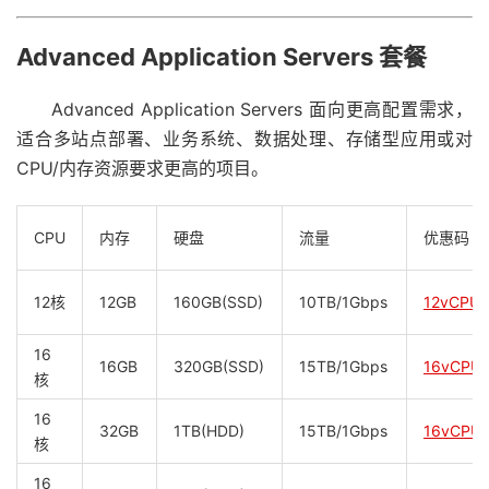
Advanced Application Servers 套餐
Advanced Application Servers 面向更高配置需求，
适合多站点部署、业务系统、数据处理、存储型应用或对
CPU/内存资源要求更高的项目。
CPU
内存
硬盘
流量
优惠码
12核
12GB
160GB(SSD)
10TB/1Gbps
12vCPU
16
16GB
320GB(SSD)
15TB/1Gbps
16vCPU
核
16
32GB
1TB(HDD)
15TB/1Gbps
16vCPU
核
16