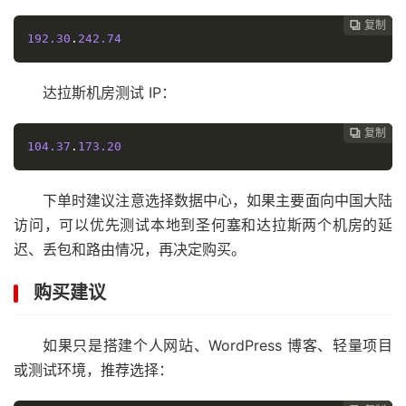
复制
复制
复制
复制
复制
复制






192.30
.
242.74
达拉斯机房测试 IP：
复制
复制
复制
复制
复制





104.37
.
173.20
下单时建议注意选择数据中心，如果主要面向中国大陆
访问，可以优先测试本地到圣何塞和达拉斯两个机房的延
迟、丢包和路由情况，再决定购买。
购买建议
如果只是搭建个人网站、WordPress 博客、轻量项目
或测试环境，推荐选择：