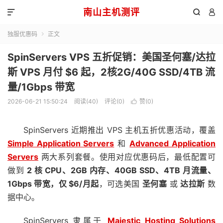
南山主机测评



独服优惠码
正文

SpinServers VPS 五折促销：美国圣何塞/达拉
斯 VPS 月付 $6 起，2核2G/40G SSD/4TB 流
量/1Gbps 带宽
2026-06-21 15:50:24
阅读(40)
评论(0)
赞(
0
)

SpinServers 近期推出 VPS 主机五折优惠活动，覆盖
Simple Application Servers
和
Advanced Application
Servers
两大系列套餐。使用对应优惠码后，最低配置可
做到
2 核 CPU、2GB 内存、40GB SSD、4TB 月流量、
1Gbps 带宽，仅 $6/月起
，可选美国
圣何塞
或
达拉斯
数
据中心。
SpinServers 隶属于
Majestic Hosting Solutions