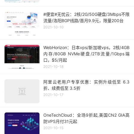
#便宜#无忧云：2核/2G/50G硬盘/3Mbps不限
流量/洛阳BGP线路/首月9.9元，限量200台
2021-10-10
WebHorizon：日本vps/新加坡vps，2核/4GB
内存/80GB NVMe硬盘/2TB流量/1Gbps端
口，$5/月起
2021-10-18
阿里云老用户专享优惠：实例升级低至 6.3
折、续费低至 3.5折
2021-10-17
OneTechCloud：全场9折起,美国CN2 GIA高
防VPS月付31元起
2021-10-15