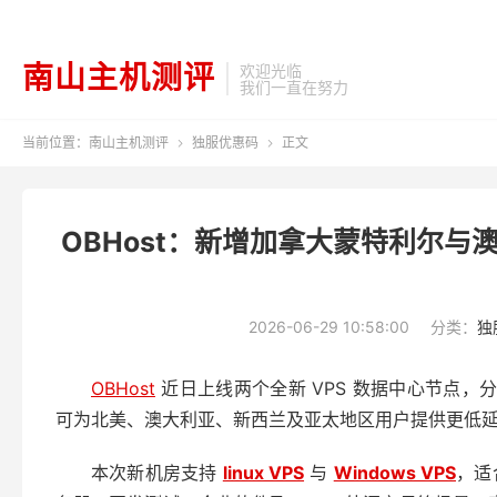
南山主机测评
欢迎光临
我们一直在努力
当前位置：
南山主机测评
独服优惠码
正文


OBHost：新增加拿大蒙特利尔与澳大
2026-06-29 10:58:00
分类：
独
OBHost
近日上线两个全新 VPS 数据中心节点，
可为北美、澳大利亚、新西兰及亚太地区用户提供更低延迟
本次新机房支持
linux VPS
与
Windows VPS
，适