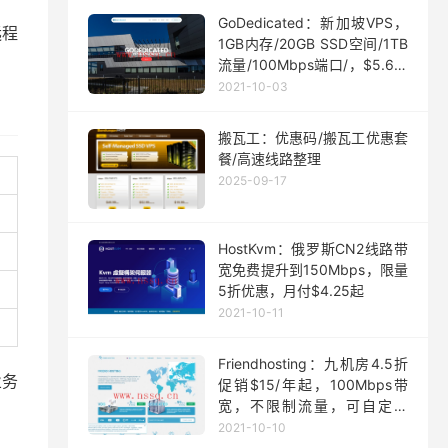
GoDedicated：新加坡VPS，
远程
1GB内存/20GB SSD空间/1TB
流量/100Mbps端口/，$5.63/
月起
2021-10-03
搬瓦工：优惠码/搬瓦工优惠套
餐/高速线路整理
2025-09-17
HostKvm：俄罗斯CN2线路带
宽免费提升到150Mbps，限量
5折优惠，月付$4.25起
2021-10-11
Friendhosting：九机房4.5折
业务
促销$15/年起，100Mbps带
宽，不限制流量，可自定义
ISO
2021-10-10