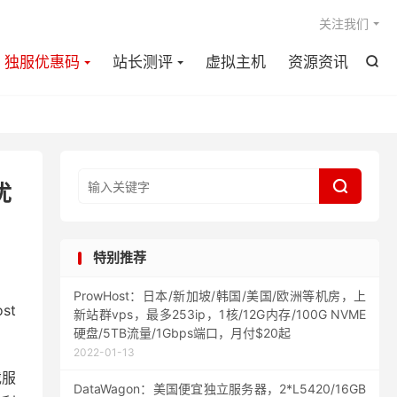

关注我们
独服优惠码
站长测评
虚拟主机
资源资讯


优
特别推荐
ProwHost：日本/新加坡/韩国/美国/欧洲等机房，上
st
新站群vps，最多253ip，1核/12G内存/100G NVME
硬盘/5TB流量/1Gbps端口，月付$20起
2022-01-13
戏服
DataWagon：美国便宜独立服务器，2*L5420/16GB