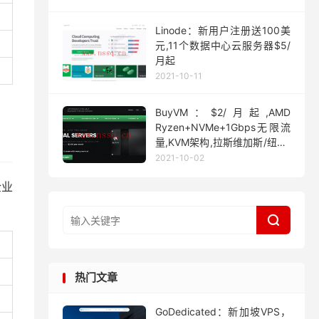
Linode：新用户注册送100美
元,11个数据中心云服务器$5/
月起
2021-10-11
BuyVM：$2/月起,AMD
Ryzen+NVMe+1Gbps无限流
量,KVM架构,拉斯维加斯/纽约/
迈阿密
2021-10-02
企业

热门文章
GoDedicated：新加坡VPS，