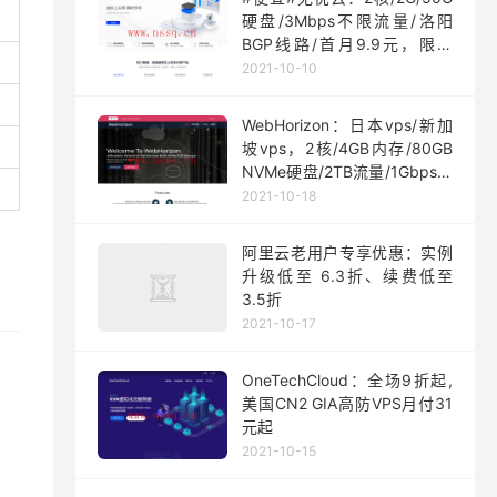
硬盘/3Mbps不限流量/洛阳
BGP线路/首月9.9元，限量
200台
2021-10-10
WebHorizon：日本vps/新加
坡vps，2核/4GB内存/80GB
NVMe硬盘/2TB流量/1Gbps端
口，$5/月起
2021-10-18
阿里云老用户专享优惠：实例
升级低至 6.3折、续费低至
3.5折
2021-10-17
OneTechCloud：全场9折起,
美国CN2 GIA高防VPS月付31
元起
2021-10-15