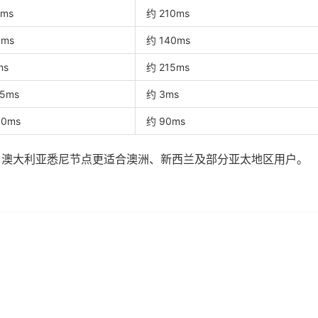
8ms
约 210ms
0ms
约 140ms
ms
约 215ms
15ms
约 3ms
30ms
约 90ms
，澳大利亚悉尼节点更适合澳洲、新西兰及部分亚太地区用户。
：