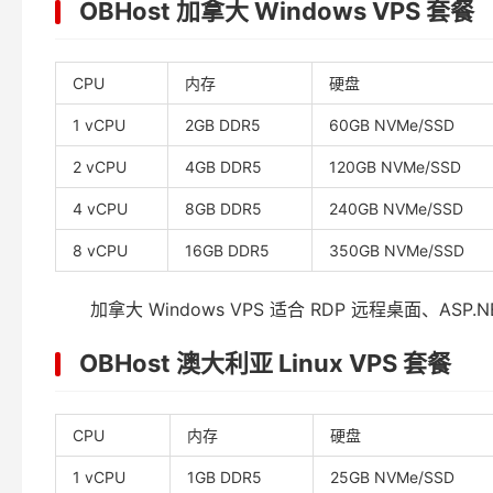
OBHost 加拿大 Windows VPS 套餐
CPU
内存
硬盘
1 vCPU
2GB DDR5
60GB NVMe/SSD
2 vCPU
4GB DDR5
120GB NVMe/SSD
4 vCPU
8GB DDR5
240GB NVMe/SSD
8 vCPU
16GB DDR5
350GB NVMe/SSD
加拿大 Windows VPS 适合 RDP 远程桌面、A
OBHost 澳大利亚 Linux VPS 套餐
CPU
内存
硬盘
1 vCPU
1GB DDR5
25GB NVMe/SSD