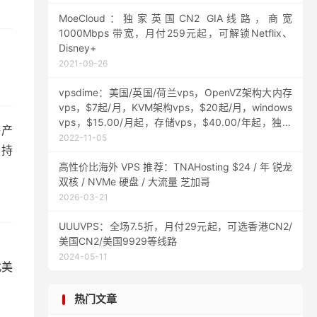
MoeCloud：独家英国CN2 GIA线路，商宽
1000Mbps 带宽，月付259元起，可解锁Netflix、
Disney+
2021-09-26
vpsdime：美国/英国/荷兰vps，OpenVZ架构大内存
vps，$7起/月，KVM架构vps，$20起/月，windows
vps，$15.00/月起，存储vps，$40.00/年起，独享
等产
资源
2022-11-05
支持
高性价比海外 VPS 推荐：TNAHosting $24 / 年 锐龙
双核 / NVMe 硬盘 / 大流量 芝加哥
2026-03-21
UUUVPS：全场7.5折，月付29元起，可选香港CN2/
美国CN2/美国9929等线路
2024-05-11
北美
热门文章