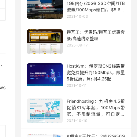
1GB内存/20GB SSD空间/1TB
流量/100Mbps端口/，$5.63/
月起
2021-10-03
搬瓦工：优惠码/搬瓦工优惠套
餐/高速线路整理
2025-09-17
存、
HostKvm：俄罗斯CN2线路带
宽免费提升到150Mbps，限量
5折优惠，月付$4.25起
2021-10-11
ws
Friendhosting：九机房4.5折
促销$15/年起，100Mbps带
宽，不限制流量，可自定义
ISO
2021-10-10
#便宜#无忧云：2核/2G/50G