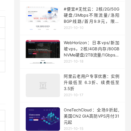
#便宜#无忧云：2核/2G/50G
硬盘/3Mbps不限流量/洛阳
BGP线路/首月9.9元，限量
200台
2021-10-10
WebHorizon：日本vps/新加
坡vps，2核/4GB内存/80GB
NVMe硬盘/2TB流量/1Gbps端
口，$5/月起
2021-10-18
阿里云老用户专享优惠：实例
升级低至 6.3折、续费低至
3.5折
2021-10-17
OneTechCloud：全场9折起,
美国CN2 GIA高防VPS月付31
元起
2021-10-15