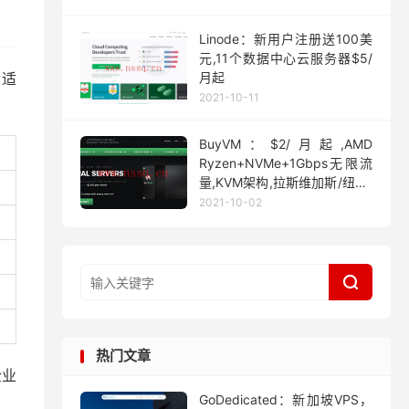
Linode：新用户注册送100美
元,11个数据中心云服务器$5/
，适
月起
2021-10-11
BuyVM：$2/月起,AMD
Ryzen+NVMe+1Gbps无限流
量,KVM架构,拉斯维加斯/纽约/
迈阿密
2021-10-02

热门文章
企业
GoDedicated：新加坡VPS，