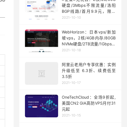
硬盘/3Mbps不限流量/洛阳
BGP线路/首月9.9元，限量
200台
2021-10-10
WebHorizon：日本vps/新加
坡vps，2核/4GB内存/80GB
NVMe硬盘/2TB流量/1Gbps端
口，$5/月起
2021-10-18
阿里云老用户专享优惠：实例
升级低至 6.3折、续费低至
3.5折
2021-10-17
OneTechCloud：全场9折起,
美国CN2 GIA高防VPS月付31
元起
2021-10-15