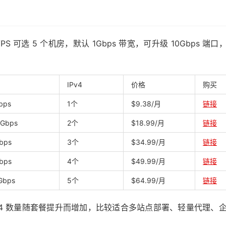
列 VPS 可选 5 个机房，默认 1Gbps 带宽，可升级 10Gbps 端口
IPv4
价格
购买
bps
1个
$9.38/月
链接
1Gbps
2个
$18.99/月
链接
bps
3个
$34.99/月
链接
bps
4个
$49.99/月
链接
Gbps
5个
$64.99/月
链接
 IPv4 数量随套餐提升而增加，比较适合多站点部署、轻量代理、