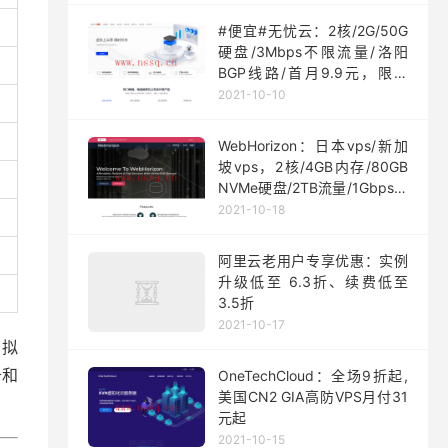
#便宜#无忧云：2核/2G/50G
硬盘/3Mbps不限流量/洛阳
BGP线路/首月9.9元，限量
200台
2021-10-10
WebHorizon：日本vps/新加
坡vps，2核/4GB内存/80GB
NVMe硬盘/2TB流量/1Gbps端
口，$5/月起
2021-10-18
阿里云老用户专享优惠：实例
升级低至 6.3折、续费低至
3.5折
2021-10-17
虚拟
务和
OneTechCloud：全场9折起,
美国CN2 GIA高防VPS月付31
元起
2021-10-15