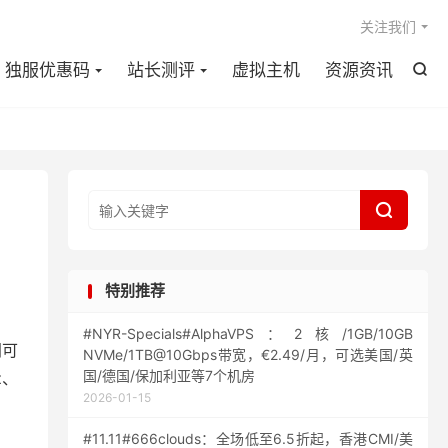

关注我们
独服优惠码
站长测评
虚拟主机
资源资讯


特别推荐
#NYR-Specials#AlphaVPS：2核/1GB/10GB
间可
NVMe/1TB@10Gbps带宽，€2.49/月，可选美国/英
国/德国/保加利亚等7个机房
z、
2026-01-15
#11.11#666clouds：全场低至6.5折起，香港CMI/美