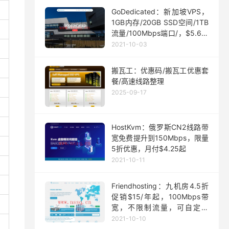
GoDedicated：新加坡VPS，
1GB内存/20GB SSD空间/1TB
流量/100Mbps端口/，$5.63/
月起
2021-10-03
搬瓦工：优惠码/搬瓦工优惠套
餐/高速线路整理
2025-09-17
HostKvm：俄罗斯CN2线路带
宽免费提升到150Mbps，限量
5折优惠，月付$4.25起
2021-10-11
Friendhosting：九机房4.5折
促销$15/年起，100Mbps带
宽，不限制流量，可自定义
ISO
2021-10-10