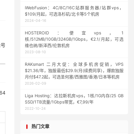
iWebFusion：4C/8C/16C站群服务器/站群vps，
$109/月起，可选洛杉矶/北卡等5个机房
2024-04-16
HOSTEROID：便宜vps，1
核/512MB/10GB/324GB/1Gbps，€2.1/月起，可选
话号
维也纳/新泽西/伦敦机房
2023-08-10
RAKsmart 二月大促：全球多机房促销，VPS
$21.36/年，独服最低$29.9/月(续费同享)，爆款独服
月付$47.2起，可选圣何塞/西雅图/香港/日本等机房
2026-02-09
64
Liga Hosting：达拉斯机房vps，1核/1G内存/25 GB
SSD/1TB流量/1Gbps带宽，€7,99/年
2022-10-24
热门文章