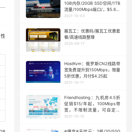
1GB内存/20GB SSD空间/1TB
流量/100Mbps端口/，$5.63/
月起
2021-10-03
搬瓦工：优惠码/搬瓦工优惠套
、性
餐/高速线路整理
2025-09-17
HostKvm：俄罗斯CN2线路带
宽免费提升到150Mbps，限量
5折优惠，月付$4.25起
2021-10-11
Friendhosting：九机房4.5折
促销$15/年起，100Mbps带
宽，不限制流量，可自定义
ISO
2021-10-10
GB
#便宜#无忧云：2核/2G/50G