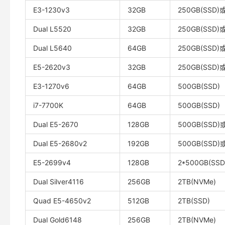
E3-1230v3
32GB
250GB(SSD)
Dual L5520
32GB
250GB(SSD)
Dual L5640
64GB
250GB(SSD)
E5-2620v3
32GB
250GB(SSD)
E3-1270v6
64GB
500GB(SSD)
i7-7700K
64GB
500GB(SSD)
Dual E5-2670
128GB
500GB(SSD)
Dual E5-2680v2
192GB
500GB(SSD)
E5-2699v4
128GB
2*500GB(SSD
Dual Silver4116
256GB
2TB(NVMe)
Quad E5-4650v2
512GB
2TB(SSD)
Dual Gold6148
256GB
2TB(NVMe)