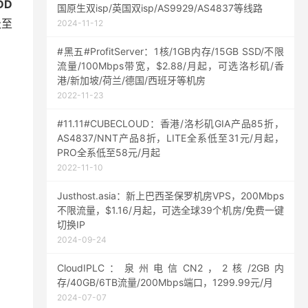
DD
国原生双isp/英国双isp/AS9929/AS4837等线路
级至
2024-11-12
#黑五#ProfitServer：1核/1GB内存/15GB SSD/不限
流量/100Mbps带宽，$2.88/月起，可选洛杉矶/香
港/新加坡/荷兰/德国/西班牙等机房
2022-11-23
#11.11#CUBECLOUD：香港/洛杉矶GIA产品85折，
AS4837/NNT产品8折，LITE全系低至31元/月起，
PRO全系低至58元/月起
2022-11-10
Justhost.asia：新上巴西圣保罗机房VPS，200Mbps
不限流量，$1.16/月起，可选全球39个机房/免费一键
切换IP
2024-09-24
CloudIPLC：泉州电信CN2，2核/2GB内
存/40GB/6TB流量/200Mbps端口，1299.99元/月
2024-07-07