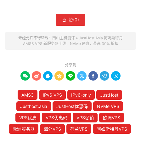
赞(
0
)

未经允许不得转载：
南山主机测评
»
JustHost.Asia 阿姆斯特丹
AMS3 VPS 新服务器上线：NVMe 硬盘，最高 30% 折扣
分享到









AMS3
IPv6 VPS
IPv6-only
JustHost
Justhost.asia
JustHost优惠码
NVMe VPS
VPS优惠
VPS优惠码
VPS促销
欧洲VPS
欧洲服务器
海外VPS
荷兰VPS
阿姆斯特丹VPS