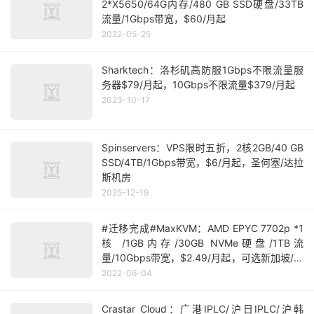
2*X5650/64G内存/480 GB SSD硬盘/33TB
流量/1Gbps带宽，$60/月起
2022-05-25
Sharktech：洛杉矶高防服1Gbps不限流量服
务器$79/月起，10Gbps不限流量$379/月起
2023-10-17
Spinservers：VPS限时五折，2核2GB/40 GB
SSD/4TB/1Gbps带宽，$6/月起，圣何塞/达拉
斯机房
2025-12-19
#迁移完成#MaxKVM：AMD EPYC 7702p *1
核 /1GB内存/30GB NVMe硬盘/1TB流
量/10Gbps带宽，$2.49/月起，可选新加坡/洛
杉矶/达拉斯/纽约/荷兰机房
2022-06-04
Crastar Cloud：广港IPLC/沪日IPLC/沪韩