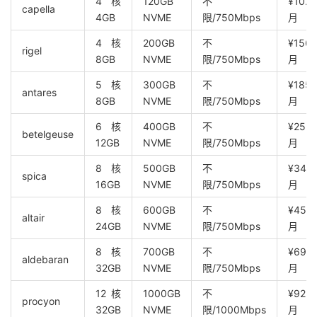
4核
120GB
不
¥102.
capella
4GB
NVME
限/750Mbps
月
4核
200GB
不
¥156.
rigel
8GB
NVME
限/750Mbps
月
5核
300GB
不
¥185.
antares
8GB
NVME
限/750Mbps
月
6核
400GB
不
¥255.
betelgeuse
12GB
NVME
限/750Mbps
月
8核
500GB
不
¥342.
spica
16GB
NVME
限/750Mbps
月
8核
600GB
不
¥458.
altair
24GB
NVME
限/750Mbps
月
8核
700GB
不
¥690.
aldebaran
32GB
NVME
限/750Mbps
月
12核
1000GB
不
¥922.
procyon
32GB
NVME
限/1000Mbps
月