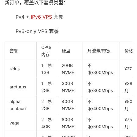
新订单，覆盖以下套餐类型：
IPv4 +
IPv6 VPS
套餐
IPv6-only VPS 套餐
CPU/
套餐
硬盘
月流量/带宽
价格
内存
1核
20GB
不
sirius
¥27.2
1GB
NVME
限/300Mbps
1核
30GB
不
¥38.8
arcturus
2GB
NVME
限/300Mbps
月
alpha
2核
40GB
不
¥50.4
centauri
2GB
NVME
限/400Mbps
月
2核
80GB
不
¥75.3
vega
4GB
NVME
限/500Mbps
月