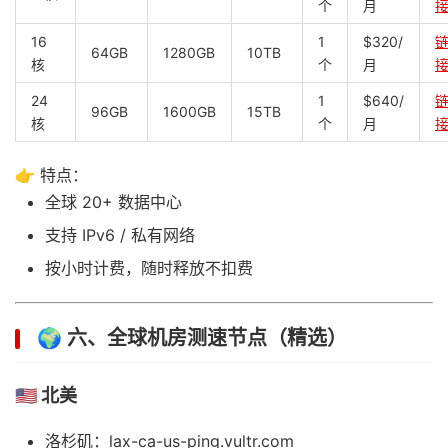
个
月
16
1
$320/
64GB
1280GB
10TB
核
个
月
24
1
$640/
96GB
1600GB
15TB
核
个
月
👉 特点：
全球 20+ 数据中心
支持 IPv6 / 私有网络
按小时计费，随时释放不扣费
🌍 六、全球机房测速节点（精选）
🇺🇸 北美
洛杉矶：lax-ca-us-ping.vultr.com