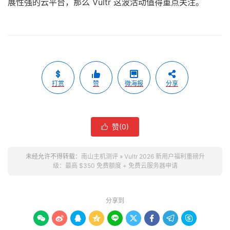
展性强的云平台，那么 Vultr 这波活动值得重点关注。
打赏
赞
微海报
分享
赞(
0
)

未经允许不得转载：
南山主机测评
»
Vultr 2026 新用户福利重磅升
级：最高 $350 免费额度 + 免费云服务器申请
分享到








