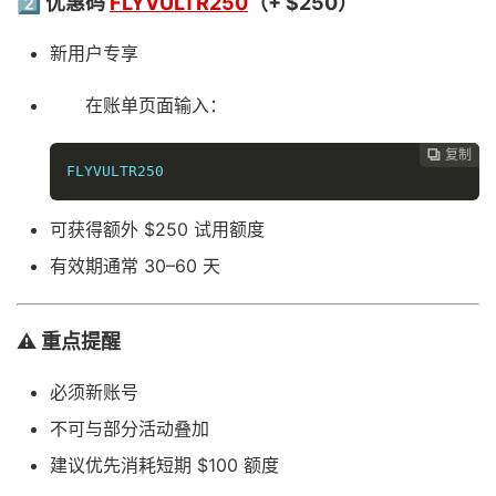
2️⃣ 优惠码
FLYVULTR250
（+ $250）
新用户专享
在账单页面输入：
复制
复制
复制



FLYVULTR250
可获得额外 $250 试用额度
有效期通常 30–60 天
⚠️ 重点提醒
必须新账号
不可与部分活动叠加
建议优先消耗短期 $100 额度