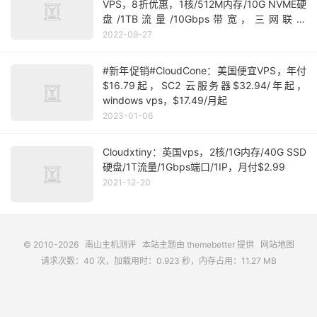
VPS，8折优惠，1核/512M内存/10G NVME硬
盘/1TB流量/10Gbps带宽，三网联通
4837，$3.5/月起
2022-09-27
#新年促销#CloudCone：美国便宜VPS，年付
$16.79起，SC2 云服务器$32.94/年起，
windows vps，$17.49/月起
2023-01-06
Cloudxtiny：英国vps，2核/1G内存/40G SSD
硬盘/1T流量/1Gbps端口/1IP，月付$2.99
2021-12-20
© 2010-2026
南山主机测评
本站主题由
themebetter
提供
网站地图
请求次数：40 次，加载用时：0.923 秒，内存占用：11.27 MB