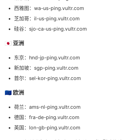
西雅图：wa-us-ping.vultr.com
芝加哥：il-us-ping.vultr.com
硅谷：sjo-ca-us-ping.vultr.com
🇯🇵 亚洲
东京：hnd-jp-ping.vultr.com
新加坡：sgp-ping.vultr.com
首尔：sel-kor-ping.vultr.com
🇪🇺 欧洲
荷兰：ams-nl-ping.vultr.com
德国：fra-de-ping.vultr.com
英国：lon-gb-ping.vultr.com