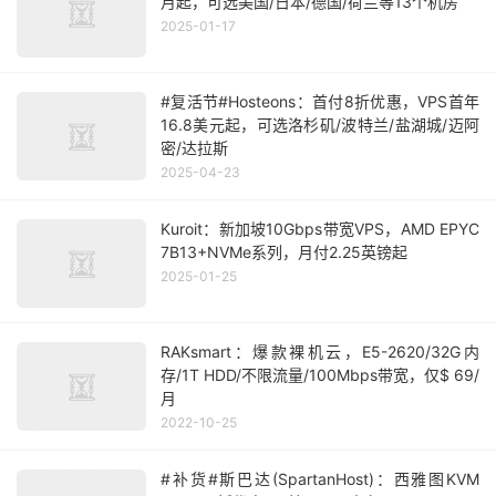
月起，可选美国/日本/德国/荷兰等13个机房
2025-01-17
#复活节#Hosteons：首付8折优惠，VPS首年
16.8美元起，可选洛杉矶/波特兰/盐湖城/迈阿
密/达拉斯
2025-04-23
Kuroit：新加坡10Gbps带宽VPS，AMD EPYC
7B13+NVMe系列，月付2.25英镑起
2025-01-25
RAKsmart：爆款裸机云，E5-2620/32G内
存/1T HDD/不限流量/100Mbps带宽，仅$ 69/
月
2022-10-25
#补货#斯巴达(SpartanHost)：西雅图KVM