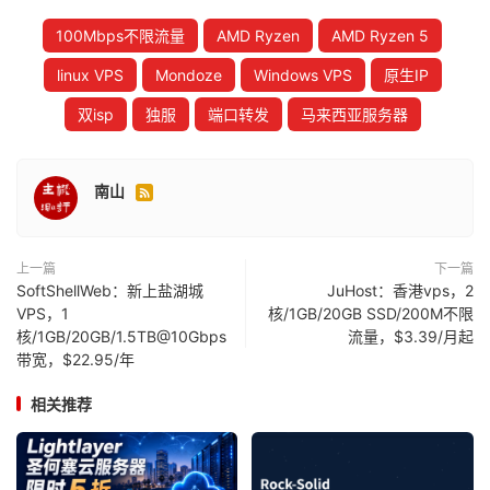
100Mbps不限流量
AMD Ryzen
AMD Ryzen 5
linux VPS
Mondoze
Windows VPS
原生IP
双isp
独服
端口转发
马来西亚服务器
南山

上一篇
下一篇
SoftShellWeb：新上盐湖城
JuHost：香港vps，2
VPS，1
核/1GB/20GB SSD/200M不限
核/1GB/20GB/1.5TB@10Gbps
流量，$3.39/月起
带宽，$22.95/年
相关推荐