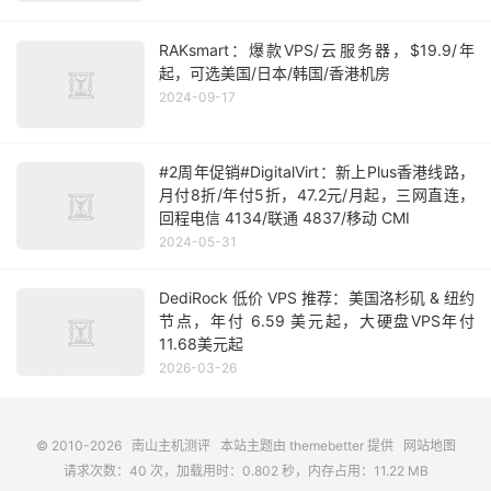
RAKsmart：爆款VPS/云服务器，$19.9/年
起，可选美国/日本/韩国/香港机房
2024-09-17
#2周年促销#DigitalVirt：新上Plus香港线路，
月付8折/年付5折，47.2元/月起，三网直连，
回程电信 4134/联通 4837/移动 CMI
2024-05-31
DediRock 低价 VPS 推荐：美国洛杉矶 & 纽约
节点，年付 6.59 美元起，大硬盘VPS年付
11.68美元起
2026-03-26
© 2010-2026
南山主机测评
本站主题由
themebetter
提供
网站地图
请求次数：40 次，加载用时：0.802 秒，内存占用：11.22 MB