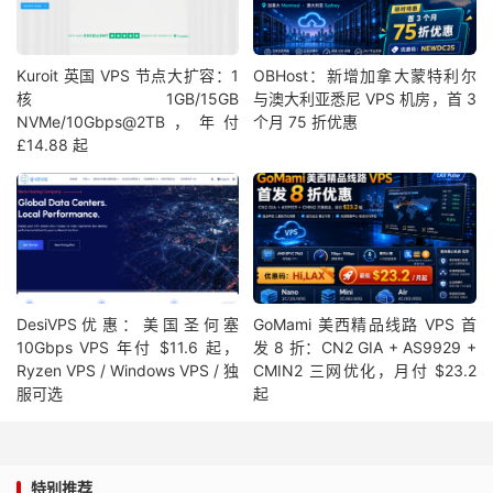
Kuroit 英国 VPS 节点大扩容：1
OBHost：新增加拿大蒙特利尔
核1GB/15GB
与澳大利亚悉尼 VPS 机房，首 3
NVMe/10Gbps@2TB，年付
个月 75 折优惠
£14.88 起
DesiVPS优惠：美国圣何塞
GoMami 美西精品线路 VPS 首
10Gbps VPS 年付 $11.6 起，
发 8 折：CN2 GIA + AS9929 +
Ryzen VPS / Windows VPS / 独
CMIN2 三网优化，月付 $23.2
服可选
起
特别推荐