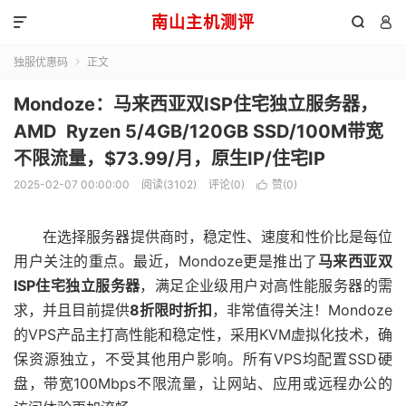
南山主机测评



独服优惠码
正文

Mondoze：马来西亚双ISP住宅独立服务器，
AMD Ryzen 5/4GB/120GB SSD/100M带宽
不限流量，$73.99/月，原生IP/住宅IP
2025-02-07 00:00:00
阅读(3102)
评论(0)
赞(
0
)

在选择服务器提供商时，稳定性、速度和性价比是每位
用户关注的重点。最近，Mondoze更是推出了
马来西亚
双
ISP
住宅
独立服务器
，满足企业级用户对高性能服务器的需
求，并且目前提供
8
折限时折扣
，非常值得关注！Mondoze
的VPS产品主打高性能和稳定性，采用KVM虚拟化技术，确
保资源独立，不受其他用户影响。所有VPS均配置SSD硬
盘，带宽100Mbps不限流量，让网站、应用或远程办公的