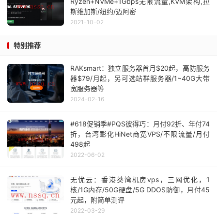
Ryzen+NVMe+1Gbps无限流量,KVM架构,拉
斯维加斯/纽约/迈阿密
2021-10-02
特别推荐
RAKsmart：独立服务器首月$20起，高防服务
器$79/月起，另可选站群服务器/1~40G大带
宽服务器等
2024-02-16
#618促销季#PQS彼得巧：月付92折、年付74
折，台湾彰化HiNet商宽VPS/不限流量/月付
498起
2022-06-02
无忧云：香港葵湾机房vps，三网优化，1
核/1G内存/50G硬盘/5G DDOS防御，月付45
元起，附简单测评
2022-03-29