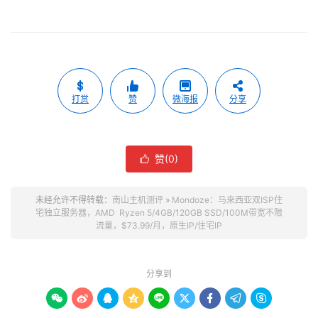
打赏
赞
微海报
分享
赞(
0
)

未经允许不得转载：
南山主机测评
»
Mondoze：马来西亚双ISP住
宅独立服务器，AMD Ryzen 5/4GB/120GB SSD/100M带宽不限
流量，$73.99/月，原生IP/住宅IP
分享到








