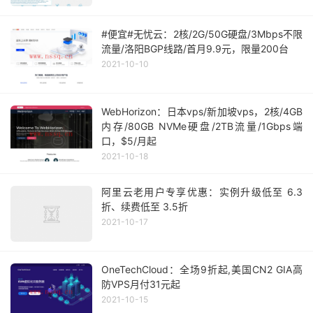
#便宜#无忧云：2核/2G/50G硬盘/3Mbps不限
流量/洛阳BGP线路/首月9.9元，限量200台
2021-10-10
WebHorizon：日本vps/新加坡vps，2核/4GB
内存/80GB NVMe硬盘/2TB流量/1Gbps端
口，$5/月起
2021-10-18
阿里云老用户专享优惠：实例升级低至 6.3
折、续费低至 3.5折
2021-10-17
OneTechCloud：全场9折起,美国CN2 GIA高
防VPS月付31元起
2021-10-15