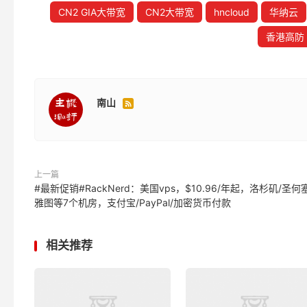
CN2 GIA大带宽
CN2大带宽
hncloud
华纳云
香港高防
南山

上一篇
#最新促销#RackNerd：美国vps，$10.96/年起，洛杉矶/圣何
雅图等7个机房，支付宝/PayPal/加密货币付款
相关推荐