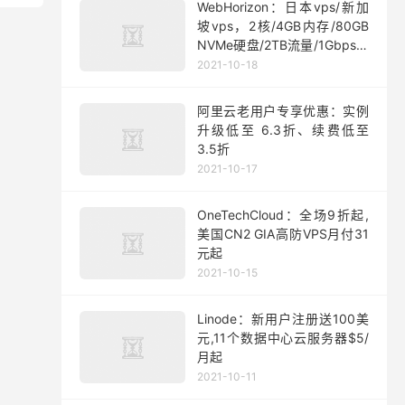
WebHorizon：日本vps/新加
坡vps，2核/4GB内存/80GB
NVMe硬盘/2TB流量/1Gbps端
口，$5/月起
2021-10-18
阿里云老用户专享优惠：实例
升级低至 6.3折、续费低至
3.5折
2021-10-17
OneTechCloud：全场9折起,
美国CN2 GIA高防VPS月付31
元起
2021-10-15
Linode：新用户注册送100美
元,11个数据中心云服务器$5/
月起
2021-10-11