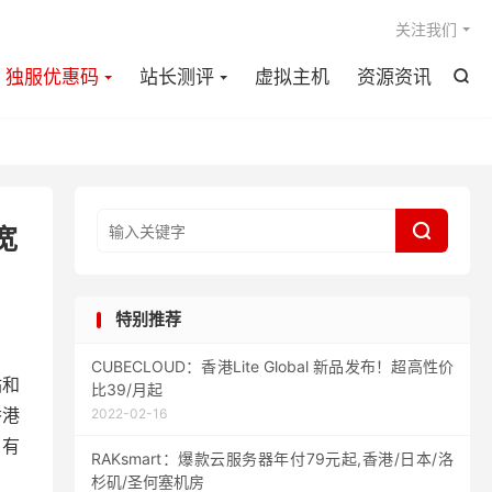

关注我们
独服优惠码
站长测评
虚拟主机
资源资讯


宽
特别推荐
CUBECLOUD：香港Lite Global 新品发布！超高性价
站和
比39/月起
香港
2022-02-16
，有
RAKsmart：爆款云服务器年付79元起,香港/日本/洛
杉矶/圣何塞机房