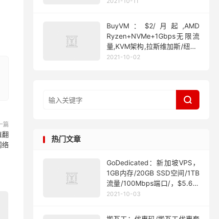
2021-10-11
BuyVM：$2/月起,AMD
Ryzen+NVMe+1Gbps无限流
量,KVM架构,拉斯维加斯/纽约/
迈阿密
2021-10-02

一篇
值翻
热门文章
网络
GoDedicated：新加坡VPS，
1GB内存/20GB SSD空间/1TB
流量/100Mbps端口/，$5.63/
月起
2021-10-03
搬瓦工：优惠码/搬瓦工优惠套