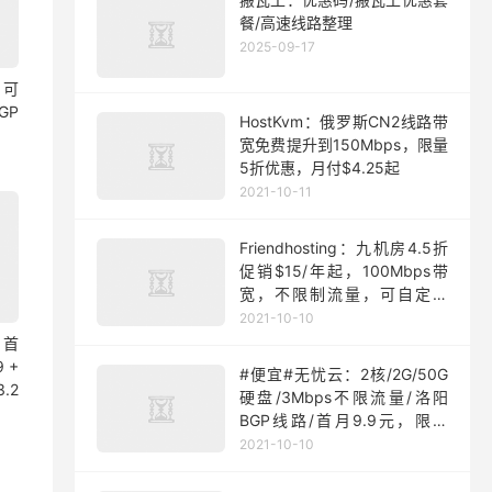
餐/高速线路整理
2025-09-17
：可
GP
HostKvm：俄罗斯CN2线路带
宽免费提升到150Mbps，限量
5折优惠，月付$4.25起
2021-10-11
Friendhosting：九机房4.5折
促销$15/年起，100Mbps带
宽，不限制流量，可自定义
ISO
2021-10-10
 首
9 +
#便宜#无忧云：2核/2G/50G
.2
硬盘/3Mbps不限流量/洛阳
BGP线路/首月9.9元，限量
200台
2021-10-10