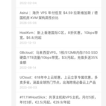
2022-02-04
Asirui ：海外 VPS 年付低至 $4.59 拉斯维加斯 / 德
国机房 KVM 架构高性价比
2026-05-06
HostKvm：新上香港国际C区，8折优惠，1Gbps带
宽，$6.8/月起
2023-12-13
GBcloud：马来西亚VPS，1核/512MB内存/15G SSD
硬盘/1TB流量/1Gbps带宽，$3/月起，充值多送35%
金额
2022-08-14
UCloud：618年中上云钜惠，上云立享专属优惠，多
卖多省，涵盖全球热门节点，出海跨境必备云上产品
2023-06-03
#11.11#HostSlick：共享主机和VPS主机，月付5折，
年付3折，€2.5/月起，€29.9/年起