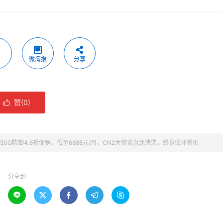
微海报
分享
赞(
0
)

0G防御4.6折促销，低至6888元/月，CN2大带宽直连清洗，终身循环折扣
分享到




