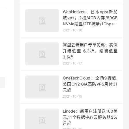
WebHorizon：日本vps/新加
坡vps，2核/4GB内存/80GB
NVMe硬盘/2TB流量/1Gbps端
口，$5/月起
2021-10-18
阿里云老用户专享优惠：实例
升级低至 6.3折、续费低至
3.5折
2021-10-17
OneTechCloud：全场9折起,
美国CN2 GIA高防VPS月付31
元起
2021-10-15
Linode：新用户注册送100美
元,11个数据中心云服务器$5/
月起