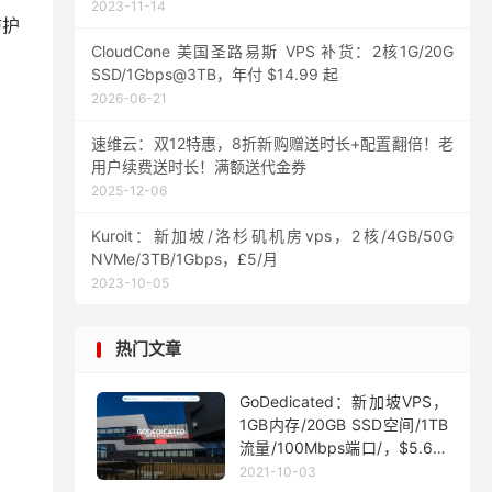
2023-11-14
防护
CloudCone 美国圣路易斯 VPS 补货：2核1G/20G
SSD/1Gbps@3TB，年付 $14.99 起
2026-06-21
速维云：双12特惠，8折新购赠送时长+配置翻倍！老
用户续费送时长！满额送代金券
2025-12-06
Kuroit：新加坡/洛杉矶机房vps，2核/4GB/50G
NVMe/3TB/1Gbps，£5/月
2023-10-05
热门文章
GoDedicated：新加坡VPS，
1GB内存/20GB SSD空间/1TB
流量/100Mbps端口/，$5.63/
月起
2021-10-03