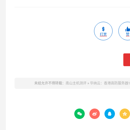
打赏
赞
未经允许不得转载：
南山主机测评
»
华纳云：香港高防服务器15



