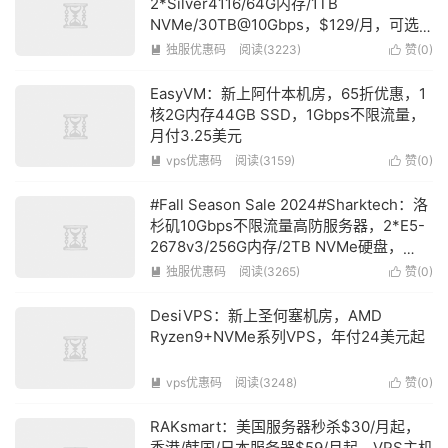
2*Silver4116/64G内存/1TB
NVMe/30TB@10Gbps，$129/月，可选
达拉斯/圣何塞机房
独服优惠码
阅读(3223)
赞(
0
)


EasyVM：新上阿什本机房，65折优惠，1
核2G内存44GB SSD，1Gbps不限流量，
月付3.25美元
vps优惠码
阅读(3159)
赞(
0
)


#Fall Season Sale 2024#Sharktech：洛
杉矶10Gbps不限流量高防服务器，2*E5-
2678v3/256G内存/2TB NVMe硬盘，
$319/月起
独服优惠码
阅读(3265)
赞(
0
)


DesiVPS：新上圣何塞机房，AMD
Ryzen9+NVMe系列VPS，年付24美元起
vps优惠码
阅读(3248)
赞(
0
)


RAKsmart：美国服务器秒杀$30/月起，
香港/韩国/日本服务器$59/月起，VPS主机