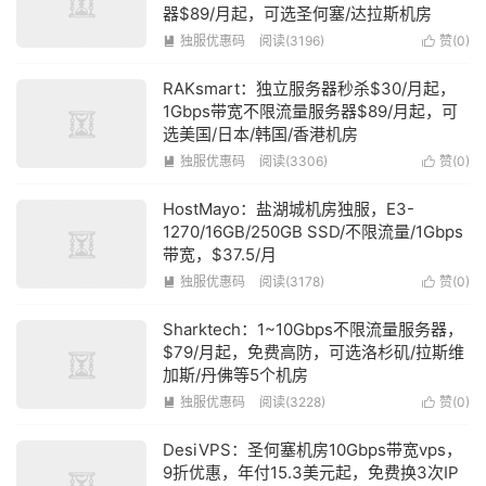
器$89/月起，可选圣何塞/达拉斯机房
独服优惠码
阅读(3196)
赞(
0
)


RAKsmart：独立服务器秒杀$30/月起，
1Gbps带宽不限流量服务器$89/月起，可
选美国/日本/韩国/香港机房
独服优惠码
阅读(3306)
赞(
0
)


HostMayo：盐湖城机房独服，E3-
1270/16GB/250GB SSD/不限流量/1Gbps
带宽，$37.5/月
独服优惠码
阅读(3178)
赞(
0
)


Sharktech：1~10Gbps不限流量服务器，
$79/月起，免费高防，可选洛杉矶/拉斯维
加斯/丹佛等5个机房
独服优惠码
阅读(3228)
赞(
0
)


DesiVPS：圣何塞机房10Gbps带宽vps，
9折优惠，年付15.3美元起，免费换3次IP