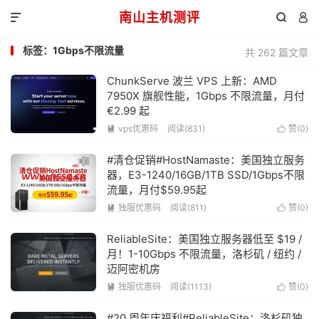
南山主机测评



标签：1Gbps不限流量
共 262 篇文章
ChunkServe 波兰 VPS 上新：AMD
7950X 旗舰性能，1Gbps 不限流量，月付
€2.99 起
vps优惠码
阅读(831)
赞(
0
)


#清仓促销#HostNamaste：美国独立服务
器，E3-1240/16GB/1TB SSD/1Gbps不限
流量，月付$59.95起
独服优惠码
阅读(811)
赞(
0
)


ReliableSite：美国独立服务器低至 $19 /
月！1-10Gbps 不限流量，洛杉矶 / 纽约 /
迈阿密机房
独服优惠码
阅读(1113)
赞(
0
)


#20 周年庆福利#ReliableSite：洛杉矶独