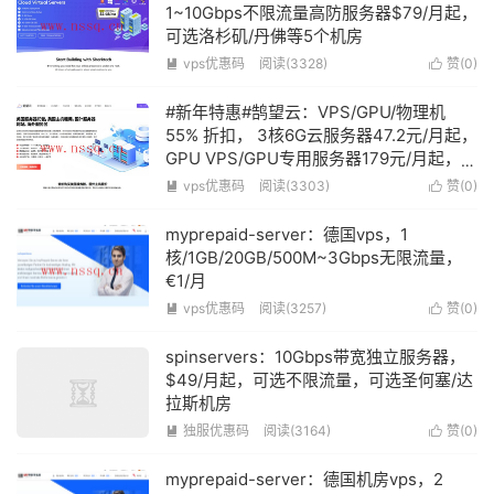
1~10Gbps不限流量高防服务器$79/月起，
可选洛杉矶/丹佛等5个机房
vps优惠码
阅读(3328)
赞(
0
)


#新年特惠#鹄望云：VPS/GPU/物理机
55% 折扣， 3核6G云服务器47.2元/月起，
GPU VPS/GPU专用服务器179元/月起，免
费试用
vps优惠码
阅读(3303)
赞(
0
)


myprepaid-server：德国vps，1
核/1GB/20GB/500M~3Gbps无限流量，
€1/月
vps优惠码
阅读(3257)
赞(
0
)


spinservers：10Gbps带宽独立服务器，
$49/月起，可选不限流量，可选圣何塞/达
拉斯机房
独服优惠码
阅读(3164)
赞(
0
)


myprepaid-server：德国机房vps，2