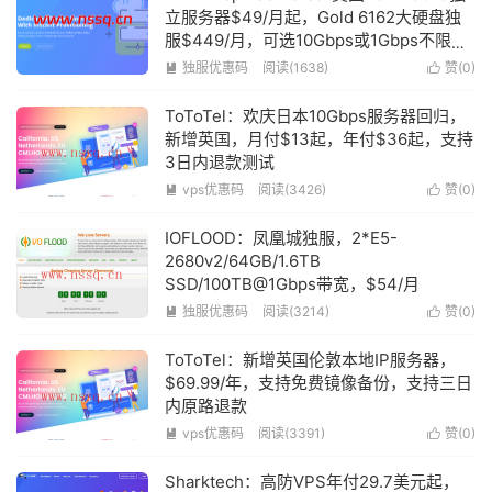
立服务器$49/月起，Gold 6162大硬盘独
服$449/月，可选10Gbps或1Gbps不限流
量，圣何塞/达拉斯机房
独服优惠码
阅读(1638)
赞(
0
)


ToToTel：欢庆日本10Gbps服务器回归，
新增英国，月付$13起，年付$36起，支持
3日内退款测试
vps优惠码
阅读(3426)
赞(
0
)


IOFLOOD：凤凰城独服，2*E5-
2680v2/64GB/1.6TB
SSD/100TB@1Gbps带宽，$54/月
独服优惠码
阅读(3214)
赞(
0
)


ToToTel：新增英国伦敦本地IP服务器，
$69.99/年，支持免费镜像备份，支持三日
内原路退款
vps优惠码
阅读(3391)
赞(
0
)


Sharktech：高防VPS年付29.7美元起，