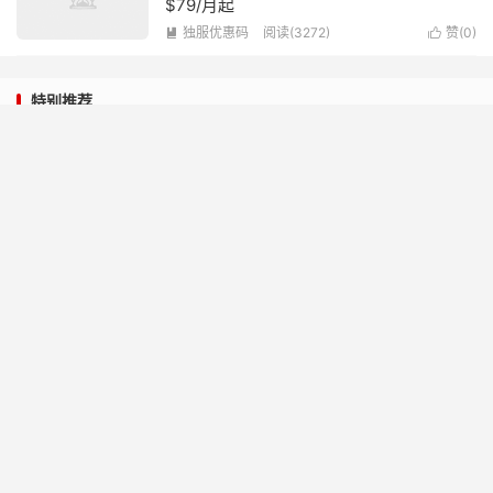
$79/月起
独服优惠码
阅读(3272)
赞(
0
)


特别推荐
iWebFusion：美国独立服务器，4-40核CPU/384G内存/NVMe硬
盘/1-10G带宽，$49/月起，可选洛杉矶等多机房
2023-06-25
傲游主机：香港cn2 vps，1核/2GB内存/40G SSD硬盘/300GB流
量/15M带宽，56元/月起
2022-07-08
zgovps：美国/日本/荷兰/德国特价年付VPS，12.9美元起，可选
CN2 GIA/AS9929/CMIN2线路
2024-04-25
#万圣节促销#HostingB2B：全场7折，1核/512MB内存/32GB
SSD/1TB流量/1Gbps带宽，€8.75/月，可选塞浦路斯/马耳他/阿姆
斯特丹/迪拜/英国/洛杉矶/巴西机房