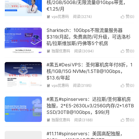
核/2GB/50GB/无限流量@1Gbps带宽，
€1.25/月
vps优惠码
阅读(3274)
赞(
0
)


Sharktech：10Gbps不限流量服务器
$319/月起，免费高防/可升级，可选洛杉
矶/拉斯维加斯/丹佛等5个机房
独服优惠码
阅读(3094)
赞(
0
)


#黑五#DesiVPS：圣何塞机房年付8折，1
核/1GB/15G NVMe/1.5TB@10Gbps，
$13.6/年起
vps优惠码
阅读(3195)
赞(
0
)


#黑五#spinservers：达拉斯/圣何塞机房
独服，2*E5-2630Lv3/256G内存/2*1.6TB
SSD/30TB@10Gbps，$99/月
独服优惠码
阅读(3188)
赞(
0
)


#11.11#spinservers：美国高配独服，