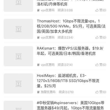
洛杉矶/丹佛等机房
vps优惠码
阅读(3328)
赞(
0
)


ThomasHost：1Gbps不限流量vps，1
核/2GB/50G NVMe，$5/月，可选美国/法
国/英国/加拿大多机房
vps优惠码
阅读(3234)
赞(
0
)


RAKsmart：爆款VPS/云服务器，$19.9/
年起，可选美国/日本/韩国/香港机房
vps优惠码
阅读(3214)
赞(
0
)


HostMayo：盐湖城机房，E3-
1270v3/16GB/1TB SSD/1Gbps不限流
量，$25/月
独服优惠码
阅读(3276)
赞(
0
)


#中秋促销#spinservers：美国10Gbps带
宽服务器$49/月起，1Gbps不限流量服务