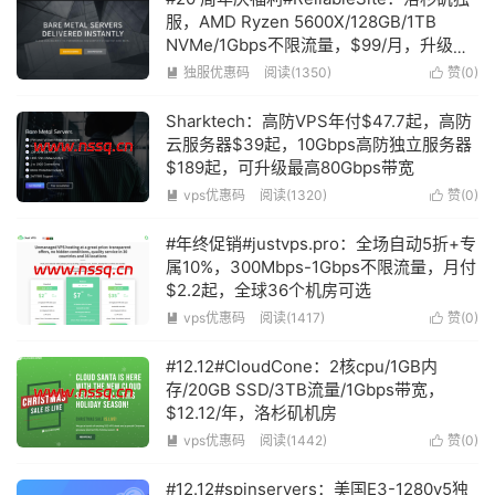
服，AMD Ryzen 5600X/128GB/1TB
NVMe/1Gbps不限流量，$99/月，升级
2Gbps 不限流量，仅需月加 $20！
独服优惠码
阅读(1350)
赞(
0
)


Sharktech：高防VPS年付$47.7起，高防
云服务器$39起，10Gbps高防独立服务器
$189起，可升级最高80Gbps带宽
vps优惠码
阅读(1320)
赞(
0
)


#年终促销#justvps.pro：全场自动5折+专
属10%，300Mbps-1Gbps不限流量，月付
$2.2起，全球36个机房可选
vps优惠码
阅读(1417)
赞(
0
)


#12.12#CloudCone：2核cpu/1GB内
存/20GB SSD/3TB流量/1Gbps带宽，
$12.12/年，洛杉矶机房
vps优惠码
阅读(1442)
赞(
0
)


#12.12#spinservers：美国E3-1280v5独