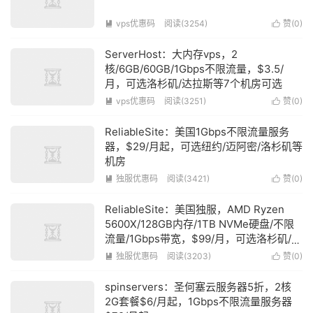
vps优惠码
阅读(3254)
赞(
0
)


ServerHost：大内存vps，2
核/6GB/60GB/1Gbps不限流量，$3.5/
月，可选洛杉矶/达拉斯等7个机房可选
vps优惠码
阅读(3251)
赞(
0
)


ReliableSite：美国1Gbps不限流量服务
器，$29/月起，可选纽约/迈阿密/洛杉矶等
机房
独服优惠码
阅读(3421)
赞(
0
)


ReliableSite：美国独服，AMD Ryzen
5600X/128GB内存/1TB NVMe硬盘/不限
流量/1Gbps带宽，$99/月，可选洛杉矶/纽
约/迈阿密
独服优惠码
阅读(3203)
赞(
0
)


spinservers：圣何塞云服务器5折，2核
2G套餐$6/月起，1Gbps不限流量服务器