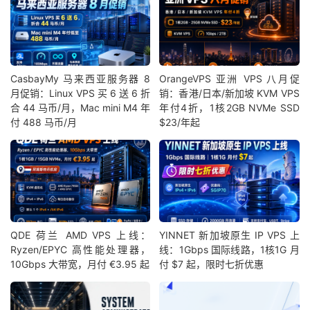
CasbayMy 马来西亚服务器 8
OrangeVPS 亚洲 VPS 八月促
月促销：Linux VPS 买 6 送 6 折
销：香港/日本/新加坡 KVM VPS
合 44 马币/月，Mac mini M4 年
年付4折，1核2GB NVMe SSD
付 488 马币/月
$23/年起
QDE 荷兰 AMD VPS 上线：
YINNET 新加坡原生 IP VPS 上
Ryzen/EPYC 高性能处理器，
线：1Gbps 国际线路，1核1G 月
10Gbps 大带宽，月付 €3.95 起
付 $7 起，限时七折优惠