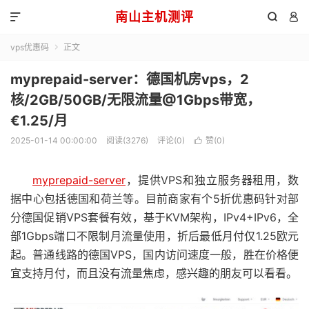
南山主机测评



vps优惠码
正文

myprepaid-server：德国机房vps，2
核/2GB/50GB/无限流量@1Gbps带宽，
€1.25/月
2025-01-14 00:00:00
阅读(3276)
评论(0)
赞(
0
)

myprepaid-server
，提供VPS和独立服务器租用，数
据中心包括德国和荷兰等。目前商家有个5折优惠码针对部
分德国促销VPS套餐有效，基于KVM架构，IPv4+IPv6，全
部1Gbps端口不限制月流量使用，折后最低月付仅1.25欧元
起。普通线路的德国VPS，国内访问速度一般，胜在价格便
宜支持月付，而且没有流量焦虑，感兴趣的朋友可以看看。