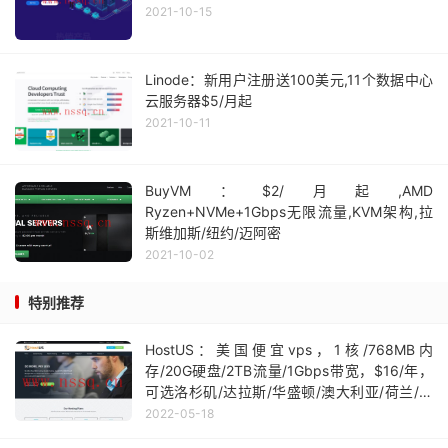
2021-10-15
Linode：新用户注册送100美元,11个数据中心
云服务器$5/月起
2021-10-11
BuyVM：$2/月起,AMD
Ryzen+NVMe+1Gbps无限流量,KVM架构,拉
斯维加斯/纽约/迈阿密
2021-10-02
特别推荐
HostUS：美国便宜vps，1核/768MB内
存/20G硬盘/2TB流量/1Gbps带宽，$16/年，
可选洛杉矶/达拉斯/华盛顿/澳大利亚/荷兰/英
国伦敦/中国香港/新加坡7个机房
2022-05-18