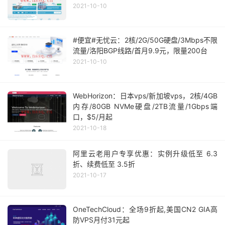
2021-10-10
#便宜#无忧云：2核/2G/50G硬盘/3Mbps不限
流量/洛阳BGP线路/首月9.9元，限量200台
2021-10-10
WebHorizon：日本vps/新加坡vps，2核/4GB
内存/80GB NVMe硬盘/2TB流量/1Gbps端
口，$5/月起
2021-10-18
阿里云老用户专享优惠：实例升级低至 6.3
折、续费低至 3.5折
2021-10-17
OneTechCloud：全场9折起,美国CN2 GIA高
防VPS月付31元起