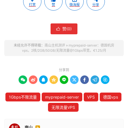
打赏
赞
微海报
分享
赞(
0
)

未经允许不得转载：
南山主机测评
»
myprepaid-server：德国机房
vps，2核/2GB/50GB/无限流量@1Gbps带宽，€1.25/月
分享到









1Gbps不限流量
myprepaid-server
VPS
德国vps
无限流量VPS
南山
