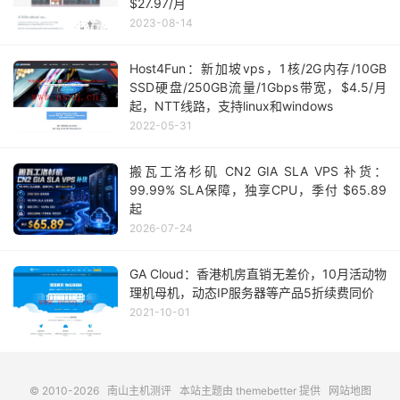
$27.97/月
2023-08-14
Host4Fun：新加坡vps，1核/2G内存/10GB
SSD硬盘/250GB流量/1Gbps带宽，$4.5/月
起，NTT线路，支持linux和windows
2022-05-31
搬瓦工洛杉矶 CN2 GIA SLA VPS 补货：
99.99% SLA保障，独享CPU，季付 $65.89
起
2026-07-24
GA Cloud：香港机房直销无差价，10月活动物
理机母机，动态IP服务器等产品5折续费同价
2021-10-01
© 2010-2026
南山主机测评
本站主题由
themebetter
提供
网站地图