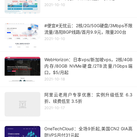
2021-10-10
#便宜#无忧云：2核/2G/50G硬盘/3Mbps不限
流量/洛阳BGP线路/首月9.9元，限量200台
2021-10-10
WebHorizon：日本vps/新加坡vps，2核/4GB
内存/80GB NVMe硬盘/2TB流量/1Gbps端
口，$5/月起
2021-10-18
阿里云老用户专享优惠：实例升级低至 6.3
折、续费低至 3.5折
2021-10-17
OneTechCloud：全场9折起,美国CN2 GIA高
防VPS月付31元起