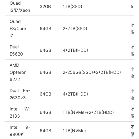
Quad
32GB
1TB(SSD)
5TB
i5/i7/Xeon
Quad
不
E3/Core
64GB
2*2TB(SSD)
限/1
i7
Dual
不
64GB
4*2TB(HDD)
E5620
限/1
AMD
不
Opteron
64GB
2*256GB(SSD)+2*2TB(HDD)
限/1
6272
Dual E5-
不
64GB
4*2TB(HDD)
2630v3
限/1
Intel W-
不
64GB
1TB(NVMe)+2*2TB(HDD)
2133
限/1
Intel i9-
不
64GB
1TB(NVMe)
9900K
限/1