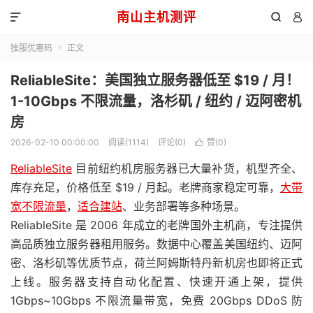
南山主机测评



独服优惠码
正文

ReliableSite：美国独立服务器低至 $19 / 月！
1-10Gbps 不限流量，洛杉矶 / 纽约 / 迈阿密机
房
2026-02-10 00:00:00
阅读(1114)
评论(0)
赞(
0
)

ReliableSite
目前纽约机房服务器已大量补货，机型齐全、
库存充足，价格低至 $19 / 月起。老牌商家稳定可靠，
大带
宽不限流量
，
适合建站
、业务部署等多种场景。
ReliableSite 是 2006 年成立的老牌国外主机商，专注提供
高品质独立服务器租用服务。数据中心覆盖美国纽约、迈阿
密、洛杉矶等优质节点，荷兰阿姆斯特丹新机房也即将正式
上线。服务器支持自动化配置、快速开通上架，提供
1Gbps~10Gbps 不限流量带宽，免费 20Gbps DDoS 防