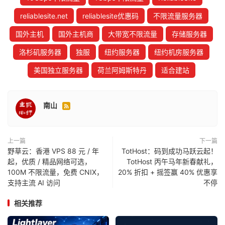
reliablesite.net
reliablesite优惠码
不限流量服务器
国外主机
国外主机商
大带宽不限流量
存储服务器
洛杉矶服务器
独服
纽约服务器
纽约机房服务器
美国独立服务器
荷兰阿姆斯特丹
适合建站
南山

上一篇
下一篇
野草云：香港 VPS 88 元 / 年
TotHost：码到成功马跃云起！
起，优质 / 精品网络可选，
TotHost 丙午马年新春献礼，
100M 不限流量，免费 CNIX，
20% 折扣 + 摇签赢 40% 优惠享
支持主流 AI 访问
不停
相关推荐