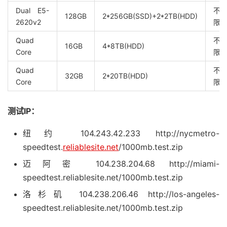
Dual E5-
不
128GB
2*256GB(SSD)+2*2TB(HDD)
2620v2
限/1
Quad
不
16GB
4*8TB(HDD)
Core
限/1
Quad
不
32GB
2*20TB(HDD)
Core
限/1
测试IP：
纽约 104.243.42.233 http://nycmetro-
speedtest.
reliablesite.net
/1000mb.test.zip
迈阿密 104.238.204.68 http://miami-
speedtest.reliablesite.net/1000mb.test.zip
洛杉矶 104.238.206.46 http://los-angeles-
speedtest.reliablesite.net/1000mb.test.zip