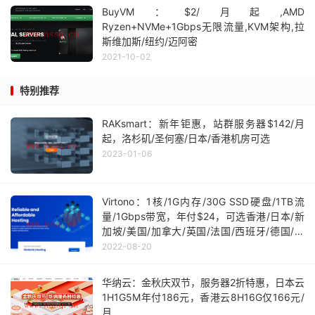
BuyVM：$2/月起,AMD
Ryzen+NVMe+1Gbps无限流量,KVM架构,拉
斯维加斯/纽约/迈阿密
2021-10-02
特别推荐
RAKsmart：新年钜惠，站群服务器$142/月
起，洛杉矶/圣何塞/日本/香港机房可选
2023-01-06
Virtono：1核/1G内存/30G SSD硬盘/1TB流
量/1Gbps带宽，年付$24，可选香港/日本/新
加坡/美国/加拿大/英国/法国/西班牙/德国/荷
兰/瑞典/波兰/罗马尼亚/塞尔维亚等机房等16个
2022-08-20
机房
华纳云：金秋庆双节，服务器2折特惠，日本云
1H1G5M年付186元，香港云8H16G仅166元/
月