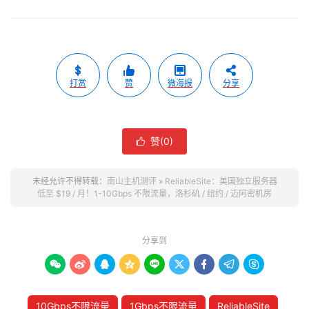
打赏
赞
微海报
分享
赞(
0
)

未经允许不得转载：
南山主机测评
»
ReliableSite：美国独立服务器
低至 $19 / 月！1-10Gbps 不限流量，洛杉矶 / 纽约 / 迈阿密机房
分享到









10Gbps不限流量
1Gbps不限流量
ReliableSite