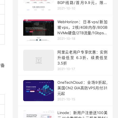
BGP线路/首月9.9元，限量
200台
2021-10-10
WebHorizon：日本vps/新加
坡vps，2核/4GB内存/80GB
NVMe硬盘/2TB流量/1Gbps端
口，$5/月起
2021-10-18
阿里云老用户专享优惠：实例
升级低至 6.3折、续费低至
3.5折
需备
2021-10-17
OneTechCloud：全场9折起,
美国CN2 GIA高防VPS月付31
元起
2021-10-15
Linode：新用户注册送100美