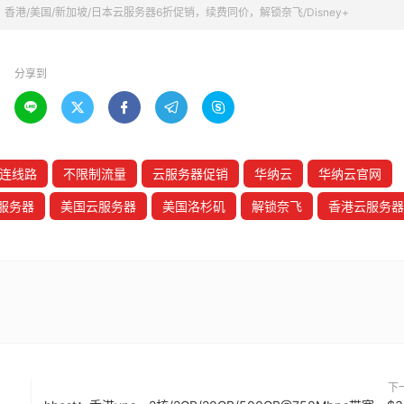
港/美国/新加坡/日本云服务器6折促销，续费同价，解锁奈飞/Disney+
分享到





连线路
不限制流量
云服务器促销
华纳云
华纳云官网
服务器
美国云服务器
美国洛杉矶
解锁奈飞
香港云服务器
下