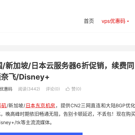
首页
vps优惠码
/新加坡/日本云服务器6折促销，续费同
飞/Disney+
s优惠码
阅读(3442)
评论(0)
赞(
0
)

杉矶
/新加坡/
日本东京机房
，提供CN2三网直连和大陆BGP优
化，晚高峰时期依旧畅通无阻，告别卡顿延迟，不丢包！现在购
Disney+/tk等主流流媒体。