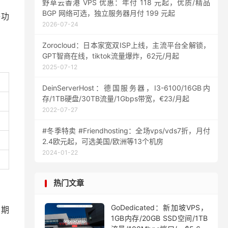
野草云香港 VPS 优惠：年付 118 元起，优质/精品
BGP 网络可选，独立服务器月付 199 元起
等功
2026-07-24
Zorocloud：日本家宽双ISP上线，主流平台全解锁，
GPT智商在线，tiktok流量爆炸，62元/月起
2025-07-12
DeinServerHost：德国服务器，I3-6100/16GB内
存/1TB硬盘/30TB流量/1Gbps带宽，€23/月起
2022-07-27
#冬季特卖 #Friendhosting：全场vps/vds7折，月付
2.4欧元起，可选美国/欧洲等13个机房
2024-01-22
热门文章
GoDedicated：新加坡VPS，
周期
1GB内存/20GB SSD空间/1TB