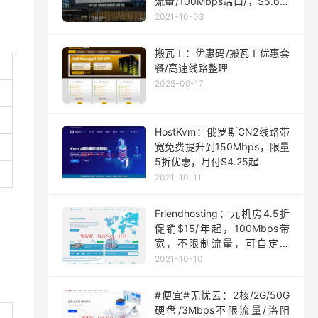
流量/100Mbps端口/，$5.63/
月起
2021-10-03
搬瓦工：优惠码/搬瓦工优惠套
餐/高速线路整理
2025-09-17
HostKvm：俄罗斯CN2线路带
宽免费提升到150Mbps，限量
5折优惠，月付$4.25起
2021-10-11
Friendhosting：九机房4.5折
促销$15/年起，100Mbps带
宽，不限制流量，可自定义
ISO
2021-10-10
#便宜#无忧云：2核/2G/50G
硬盘/3Mbps不限流量/洛阳