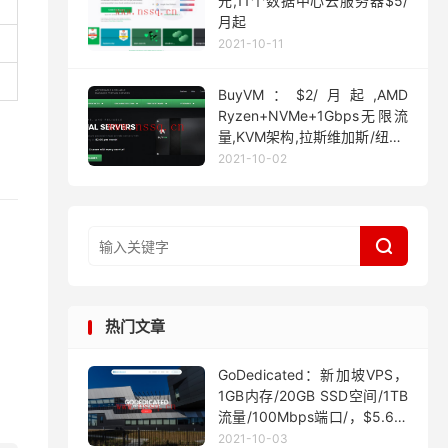
元,11个数据中心云服务器$5/
月起
2021-10-11
BuyVM：$2/月起,AMD
Ryzen+NVMe+1Gbps无限流
量,KVM架构,拉斯维加斯/纽约/
迈阿密
2021-10-02

热门文章
GoDedicated：新加坡VPS，
1GB内存/20GB SSD空间/1TB
流量/100Mbps端口/，$5.63/
月起
2021-10-03