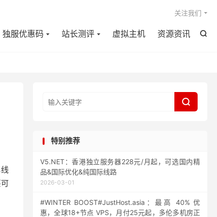

关注我们
独服优惠码
站长测评
虚拟主机
资源资讯


特别推荐
V5.NET：香港独立服务器228元/月起，可选国内精
化线
品&国际优化&纯国际线路
买可
2026-03-01
#WINTER BOOST#JustHost.asia：最高 40% 优
惠，全球18+节点 VPS，月付25元起，多伦多机房正