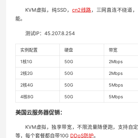
KVM虚拟，纯SSD，
cn2线路
，三网直连不绕道，
能。
测试IP：45.207.8.254
实例配置
硬盘
带宽
1核1G
50G
2Mbps
2核2G
50G
2Mbps
2核4G
50G
5Mbps
4核8G
50G
5Mbps
美国云服务器促销：
KVM虚拟，独享带宽，不限流量随便跑，支持自
等，每个套餐都自带10G
DDoS防护
。