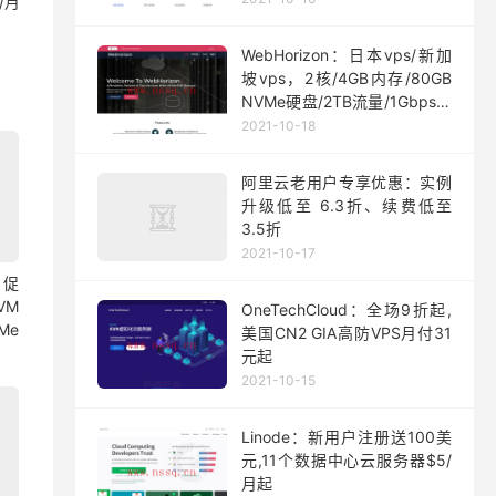
/月
WebHorizon：日本vps/新加
坡vps，2核/4GB内存/80GB
NVMe硬盘/2TB流量/1Gbps端
口，$5/月起
2021-10-18
阿里云老用户专享优惠：实例
升级低至 6.3折、续费低至
3.5折
2021-10-17
月促
VM
OneTechCloud：全场9折起,
Me
美国CN2 GIA高防VPS月付31
元起
2021-10-15
Linode：新用户注册送100美
元,11个数据中心云服务器$5/
月起