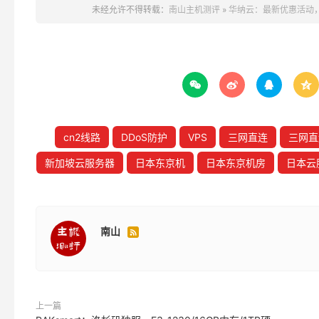
未经允许不得转载：
南山主机测评
»
华纳云：最新优惠活动，香




cn2线路
DDoS防护
VPS
三网直连
三网直
新加坡云服务器
日本东京机
日本东京机房
日本云
南山

上一篇