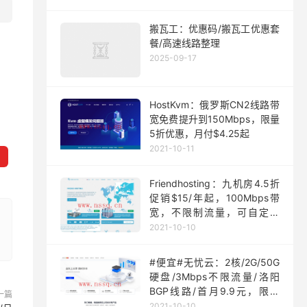
搬瓦工：优惠码/搬瓦工优惠套
餐/高速线路整理
2025-09-17
HostKvm：俄罗斯CN2线路带
宽免费提升到150Mbps，限量
5折优惠，月付$4.25起
2021-10-11
Friendhosting：九机房4.5折
促销$15/年起，100Mbps带
宽，不限制流量，可自定义
ISO
2021-10-10
#便宜#无忧云：2核/2G/50G
硬盘/3Mbps不限流量/洛阳
BGP线路/首月9.9元，限量
一篇
200台
2021-10-10