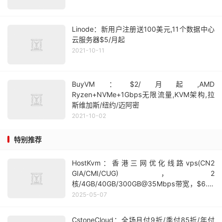
Linode：新用户注册送100美元,11个数据中心
云服务器$5/月起
2021-10-11
BuyVM：$2/月起,AMD
Ryzen+NVMe+1Gbps无限流量,KVM架构,拉
斯维加斯/纽约/迈阿密
2021-10-02
特别推荐
HostKvm：香港三网优化线路vps(CN2
GIA/CMI/CUG)，2
核/4GB/40GB/300GB@35Mbps带宽，$6.4/
月起
2025-05-07
CstoneCloud：全场月付9折/季付85折/年付