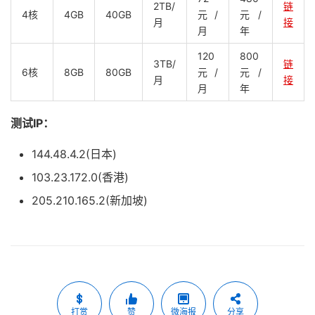
2TB/
链
4核
4GB
40GB
元/
元/
月
接
月
年
120
800
3TB/
链
6核
8GB
80GB
元/
元/
月
接
月
年
测试IP：
144.48.4.2(日本)
103.23.172.0(香港)
205.210.165.2(新加坡)
打赏
赞
微海报
分享