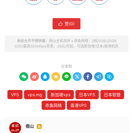
赞(
0
)

未经允许不得转载：
南山主机测评
»
赤鱼网络：2核/2GB/20GB
SSD/最高500Mbps带宽，36元/月起，可选新加坡/日本/香港机房
分享到









VPS
vps.mg
新加坡vps
日本VPS
日本软银
赤鱼网络
香港VPS
南山
