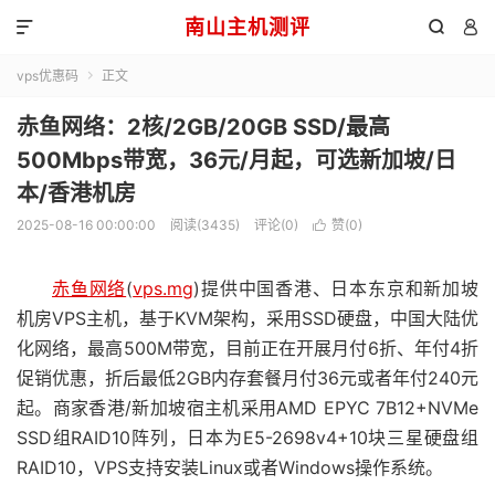
南山主机测评



vps优惠码
正文

赤鱼网络：2核/2GB/20GB SSD/最高
500Mbps带宽，36元/月起，可选新加坡/日
本/香港机房
2025-08-16 00:00:00
阅读(3435)
评论(0)
赞(
0
)

赤鱼网络
(
vps.mg
)提供中国香港、日本东京和新加坡
机房VPS主机，基于KVM架构，采用SSD硬盘，中国大陆优
化网络，最高500M带宽，目前正在开展月付6折、年付4折
促销优惠，折后最低2GB内存套餐月付36元或者年付240元
起。商家香港/新加坡宿主机采用AMD EPYC 7B12+NVMe
SSD组RAID10阵列，日本为E5-2698v4+10块三星硬盘组
RAID10，VPS支持安装Linux或者Windows操作系统。