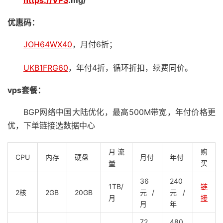
https://
VPS
.mg/
优惠码：
JOH64WX40
，月付6折；
UKB1FRG60
，年付4折，循环折扣，续费同价。
vps套餐：
BGP网络中国大陆优化，最高500M带宽，年付价格更
优，下单链接选数据中心
月流
购
CPU
内存
硬盘
月付
年付
量
买
36
240
1TB/
链
2核
2GB
20GB
元/
元/
月
接
月
年
72
480