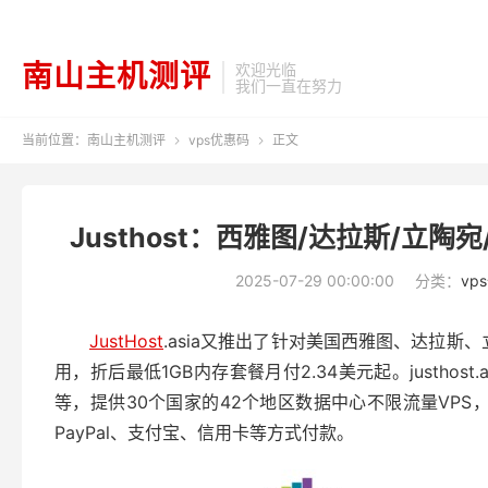
南山主机测评
欢迎光临
我们一直在努力
当前位置：
南山主机测评
vps优惠码
正文


Justhost：西雅图/达拉斯/立陶
2025-07-29 00:00:00
分类：
vp
JustHost
.asia又推出了针对美国西雅图、达拉斯
用，折后最低1GB内存套餐月付2.34美元起。justhos
等，提供30个国家的42个地区数据中心不限流量VPS，
PayPal、支付宝、信用卡等方式付款。