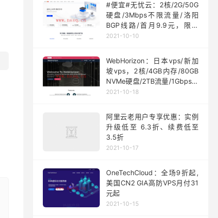
#便宜#无忧云：2核/2G/50G
硬盘/3Mbps不限流量/洛阳
BGP线路/首月9.9元，限量
200台
2021-10-10
WebHorizon：日本vps/新加
坡vps，2核/4GB内存/80GB
NVMe硬盘/2TB流量/1Gbps端
口，$5/月起
2021-10-18
阿里云老用户专享优惠：实例
升级低至 6.3折、续费低至
3.5折
2021-10-17
OneTechCloud：全场9折起,
美国CN2 GIA高防VPS月付31
元起
2021-10-15