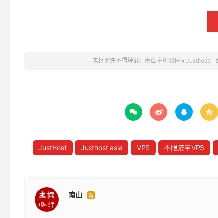
未经允许不得转载：
南山主机测评
»
Justhos




JustHost
Justhost.asia
VPS
不限流量VPS
南山
