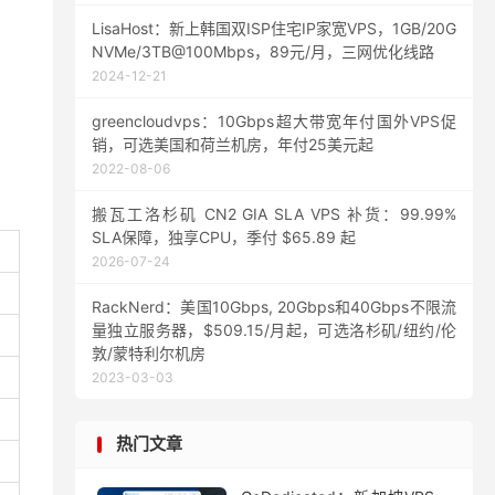
LisaHost：新上韩国双ISP住宅IP家宽VPS，1GB/20G
NVMe/3TB@100Mbps，89元/月，三网优化线路
2024-12-21
greencloudvps：10Gbps超大带宽年付国外VPS促
销，可选美国和荷兰机房，年付25美元起
2022-08-06
搬瓦工洛杉矶 CN2 GIA SLA VPS 补货：99.99%
SLA保障，独享CPU，季付 $65.89 起
2026-07-24
RackNerd：美国10Gbps, 20Gbps和40Gbps不限流
量独立服务器，$509.15/月起，可选洛杉矶/纽约/伦
敦/蒙特利尔机房
2023-03-03
热门文章