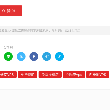
赞(
0
)

t：西雅图/达拉斯/立陶宛/阿尔巴利亚机房，限时5折，$2.34/月起
分享到





便宜VPS
免费换IP
免费换机房
立陶宛vps
西雅图VPS