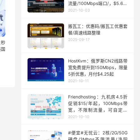
流量/100Mbps端口/，$5.63/
月起
2021-10-03
搬瓦工：优惠码/搬瓦工优惠套
餐/高速线路整理
2025-09-17
量秒
美国
HostKvm：俄罗斯CN2线路带
宽免费提升到150Mbps，限量
5折优惠，月付$4.25起
2021-10-11
Friendhosting：九机房4.5折
促销$15/年起，100Mbps带
宽，不限制流量，可自定义
ISO
2021-10-10
#便宜#无忧云：2核/2G/50G
硬盘/3Mbps不限流量/洛阳