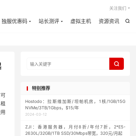

关注我们
独服优惠码
站长测评
虚拟主机
资源资讯


起
特别推荐
前可
Hostodo：拉斯维加斯/坦帕机房，1核/1GB/15G
出租
NVMe/3TB/1Gbps，$15/年
使用
2024-03-12
ZJI：香港服务器，月付8折/年付7折，2*E5-
2630L/32GB/1TB SSD/30Mbps带宽，320元/月起