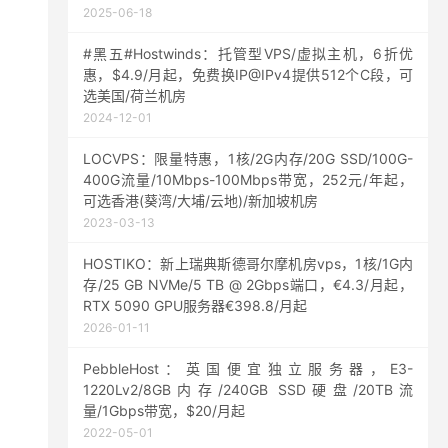
2025-06-18
#黑五#Hostwinds：托管型VPS/虚拟主机，6折优
惠，$4.9/月起，免费换IP@IPv4提供512个C段，可
选美国/荷兰机房
2024-12-01
LOCVPS：限量特惠，1核/2G内存/20G SSD/100G-
400G流量/10Mbps-100Mbps带宽，252元/年起，
可选香港(葵湾/大埔/云地)/新加坡机房
2023-03-13
HOSTIKO：新上瑞典斯德哥尔摩机房vps，1核/1G内
存/25 GB NVMe/5 TB @ 2Gbps端口，€4.3/月起，
RTX 5090 GPU服务器€398.8/月起
2026-01-11
PebbleHost：英国便宜独立服务器，E3-
1220Lv2/8GB内存/240GB SSD硬盘/20TB流
量/1Gbps带宽，$20/月起
2022-05-01