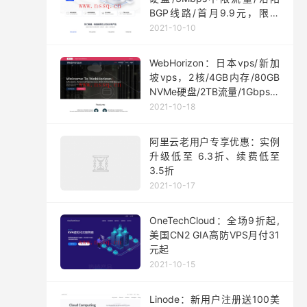
BGP线路/首月9.9元，限量
200台
2021-10-10
WebHorizon：日本vps/新加
坡vps，2核/4GB内存/80GB
NVMe硬盘/2TB流量/1Gbps端
口，$5/月起
2021-10-18
阿里云老用户专享优惠：实例
升级低至 6.3折、续费低至
3.5折
2021-10-17
OneTechCloud：全场9折起,
美国CN2 GIA高防VPS月付31
元起
2021-10-15
Linode：新用户注册送100美