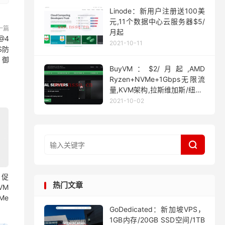
Linode：新用户注册送100美
元,11个数据中心云服务器$5/
一篇
月起
@4
2021-10-11
S防
御
BuyVM：$2/月起,AMD
Ryzen+NVMe+1Gbps无限流
量,KVM架构,拉斯维加斯/纽约/
迈阿密
2021-10-02

月促
热门文章
VM
Me
GoDedicated：新加坡VPS，
1GB内存/20GB SSD空间/1TB