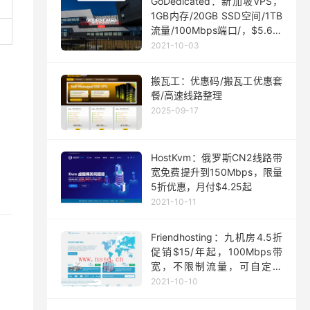
GoDedicated：新加坡VPS，
1GB内存/20GB SSD空间/1TB
流量/100Mbps端口/，$5.63/
月起
2021-10-03
搬瓦工：优惠码/搬瓦工优惠套
餐/高速线路整理
2025-09-17
HostKvm：俄罗斯CN2线路带
宽免费提升到150Mbps，限量
5折优惠，月付$4.25起
2021-10-11
Friendhosting：九机房4.5折
促销$15/年起，100Mbps带
宽，不限制流量，可自定义
ISO
2021-10-10