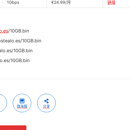
1Gbps
€24.99/月
链接
o.es
/10GB.bin
stealo.es/10GB.bin
lo.es/10GB.bin
o.es/10GB.bin
微海报
分享