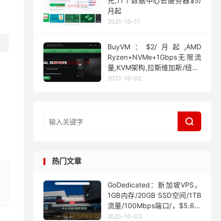
元,11个数据中心云服务器$5/
月起
2021-10-11
BuyVM：$2/月起,AMD
Ryzen+NVMe+1Gbps无限流
量,KVM架构,拉斯维加斯/纽约/
迈阿密
2021-10-02

热门文章
GoDedicated：新加坡VPS，
1GB内存/20GB SSD空间/1TB
流量/100Mbps端口/，$5.63/
月起
2021-10-03