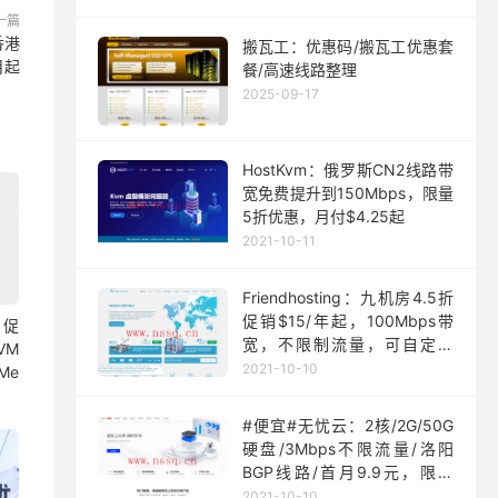
一篇
香港
搬瓦工：优惠码/搬瓦工优惠套
月起
餐/高速线路整理
2025-09-17
HostKvm：俄罗斯CN2线路带
宽免费提升到150Mbps，限量
5折优惠，月付$4.25起
2021-10-11
Friendhosting：九机房4.5折
促销$15/年起，100Mbps带
月促
宽，不限制流量，可自定义
VM
ISO
2021-10-10
Me
#便宜#无忧云：2核/2G/50G
硬盘/3Mbps不限流量/洛阳
BGP线路/首月9.9元，限量
200台
2021-10-10