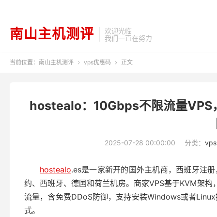
南山主机测评
欢迎光临
我们一直在努力
当前位置：
南山主机测评
vps优惠码
正文


hostealo：10Gbps不限流量V
2025-07-28 00:00:00
分类：
vp
hostealo
.es是一家新开的国外主机商，西班牙注
约、西班牙、德国和荷兰机房。商家VPS基于KVM架构，
流量，含免费DDoS防御，支持安装Windows或者Li
式。