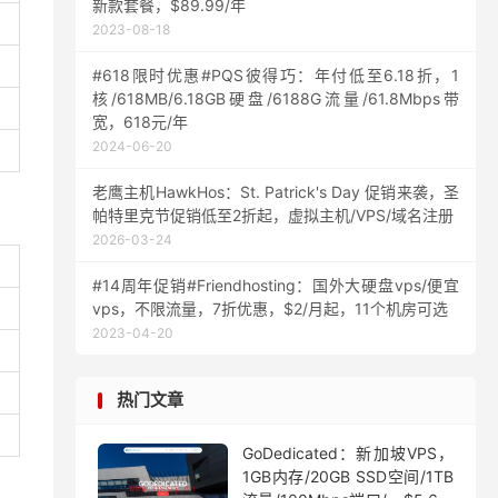
新款套餐，$89.99/年
2023-08-18
#618限时优惠#PQS彼得巧：年付低至6.18折，1
核/618MB/6.18GB硬盘/6188G流量/61.8Mbps带
宽，618元/年
2024-06-20
老鹰主机HawkHos：St. Patrick's Day 促销来袭，圣
帕特里克节促销低至2折起，虚拟主机/VPS/域名注册
2026-03-24
#14周年促销#Friendhosting：国外大硬盘vps/便宜
vps，不限流量，7折优惠，$2/月起，11个机房可选
2023-04-20
热门文章
GoDedicated：新加坡VPS，
1GB内存/20GB SSD空间/1TB