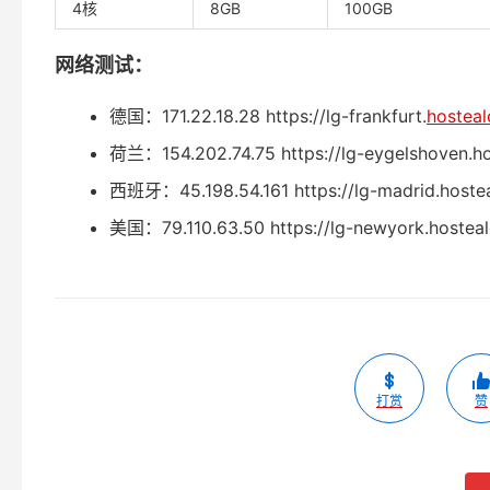
4核
8GB
100GB
网络测试：
德国：171.22.18.28 https://lg-frankfurt.
hosteal
荷兰：154.202.74.75 https://lg-eygelshoven.ho
西班牙：45.198.54.161 https://lg-madrid.hostea
美国：79.110.63.50 https://lg-newyork.hosteal
打赏
赞