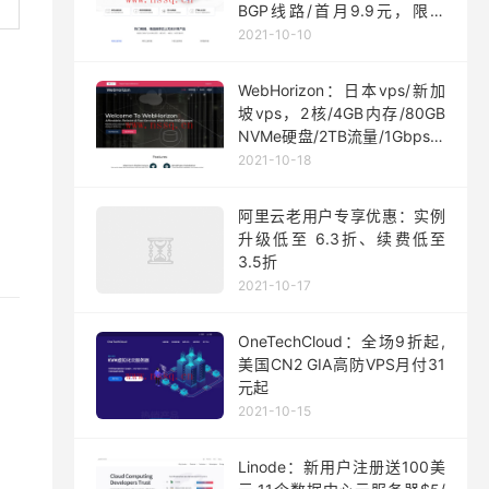
BGP线路/首月9.9元，限量
200台
2021-10-10
WebHorizon：日本vps/新加
坡vps，2核/4GB内存/80GB
NVMe硬盘/2TB流量/1Gbps端
口，$5/月起
2021-10-18
阿里云老用户专享优惠：实例
升级低至 6.3折、续费低至
3.5折
2021-10-17
OneTechCloud：全场9折起,
美国CN2 GIA高防VPS月付31
元起
2021-10-15
Linode：新用户注册送100美