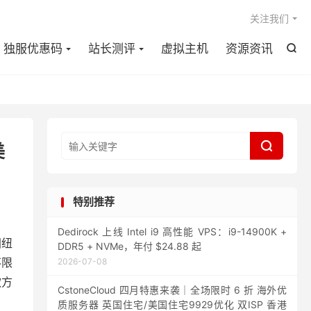

关注我们
独服优惠码
站长测评
虚拟主机
资源资讯


美
特别推荐
Dedirock 上线 Intel i9 高性能 VPS：i9-14900K +
国纽
DDR5 + NVMe，年付 $24.88 起
不限
2026-07-08
款方
CstoneCloud 四月特惠来袭｜全场限时 6 折 海外优
质服务器 英国住宅/美国住宅9929优化 双ISP 香港