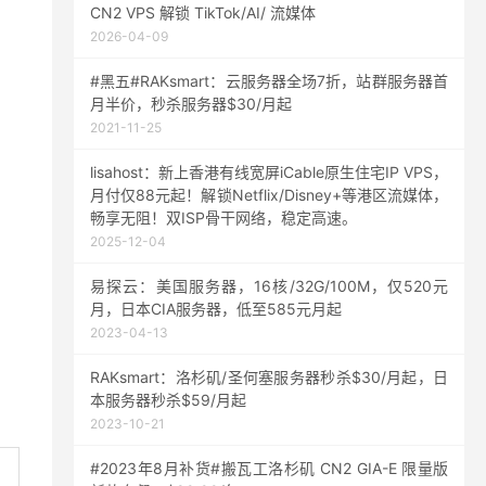
CN2 VPS 解锁 TikTok/AI/ 流媒体
2026-04-09
#黑五#RAKsmart：云服务器全场7折，站群服务器首
月半价，秒杀服务器$30/月起
2021-11-25
lisahost：新上香港有线宽屏iCable原生住宅IP VPS，
月付仅88元起！解锁Netflix/Disney+等港区流媒体，
畅享无阻！双ISP骨干网络，稳定高速。
2025-12-04
易探云：美国服务器，16核/32G/100M，仅520元
月，日本CIA服务器，低至585元月起
2023-04-13
RAKsmart：洛杉矶/圣何塞服务器秒杀$30/月起，日
本服务器秒杀$59/月起
2023-10-21
#2023年8月补货#搬瓦工洛杉矶 CN2 GIA-E 限量版