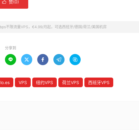
赞(
0
)

10Gbps不限流量VPS，€4.99/月起，可选西班牙/德国/荷兰/美国机房
分享到





lo.es
VPS
纽约VPS
荷兰VPS
西班牙VPS