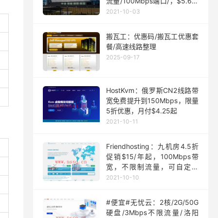
流量/100Mbps端口/，$5.63/
月起
2021-10-03
搬瓦工：优惠码/搬瓦工优惠套
餐/高速线路整理
2025-09-17
HostKvm：俄罗斯CN2线路带
宽免费提升到150Mbps，限量
5折优惠，月付$4.25起
2021-10-11
Friendhosting：九机房4.5折
促销$15/年起，100Mbps带
宽，不限制流量，可自定义
ISO
2021-10-10
#便宜#无忧云：2核/2G/50G
硬盘/3Mbps不限流量/洛阳