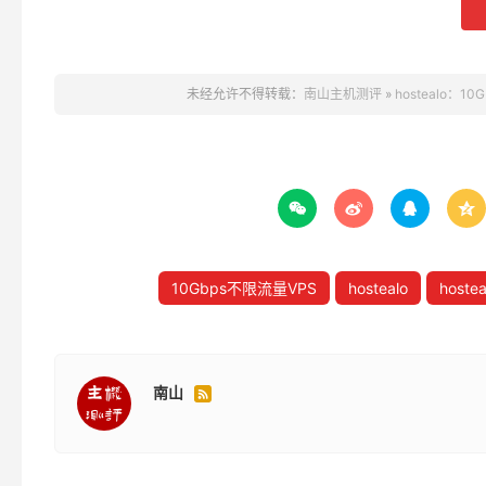
未经允许不得转载：
南山主机测评
»
hostealo：




10Gbps不限流量VPS
hostealo
hostea
南山
