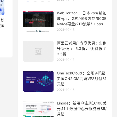
WebHorizon：日本vps/新加
坡vps，2核/4GB内存/80GB
量秒
NVMe硬盘/2TB流量/1Gbps端
美国
口，$5/月起
2021-10-18
阿里云老用户专享优惠：实例
升级低至 6.3折、续费低至
3.5折
2021-10-17
OneTechCloud：全场9折起,
美国CN2 GIA高防VPS月付31
元起
2021-10-15
Linode：新用户注册送100美
元,11个数据中心云服务器$5/
月起