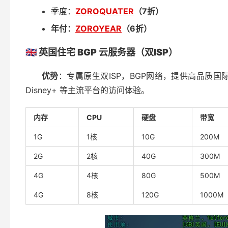
季度：
ZOROQUATER
（
7
折）
年付：
ZOROYEAR
（
6
折）
🇬🇧
英国住宅
BGP
云服务器（双
ISP
）
优势
：专属原生双ISP，BGP网络，提供高品质国际带
Disney+ 等主流平台的访问体验。
内存
CPU
硬盘
带宽
1G
1核
10G
200M
2G
2核
40G
300M
4G
4核
80G
500M
4G
8核
120G
1000M