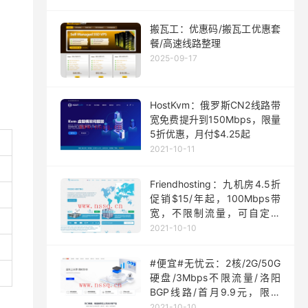
搬瓦工：优惠码/搬瓦工优惠套
餐/高速线路整理
2025-09-17
HostKvm：俄罗斯CN2线路带
宽免费提升到150Mbps，限量
5折优惠，月付$4.25起
2021-10-11
Friendhosting：九机房4.5折
促销$15/年起，100Mbps带
宽，不限制流量，可自定义
ISO
2021-10-10
#便宜#无忧云：2核/2G/50G
硬盘/3Mbps不限流量/洛阳
BGP线路/首月9.9元，限量
200台
2021-10-10