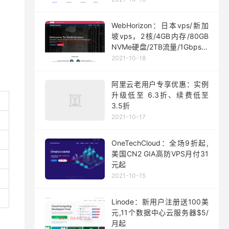
WebHorizon：日本vps/新加
坡vps，2核/4GB内存/80GB
NVMe硬盘/2TB流量/1Gbps端
口，$5/月起
2021-10-18
阿里云老用户专享优惠：实例
升级低至 6.3折、续费低至
3.5折
2021-10-17
OneTechCloud：全场9折起,
美国CN2 GIA高防VPS月付31
元起
2021-10-15
Linode：新用户注册送100美
元,11个数据中心云服务器$5/
月起