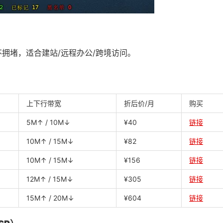
拥堵，适合建站/远程办公/跨境访问。
上下行带宽
折后价/月
购买
5M↑ / 10M↓
¥40
链接
10M↑ / 15M↓
¥82
链接
10M↑ / 15M↓
¥156
链接
12M↑ / 15M↓
¥305
链接
15M↑ / 20M↓
¥604
链接