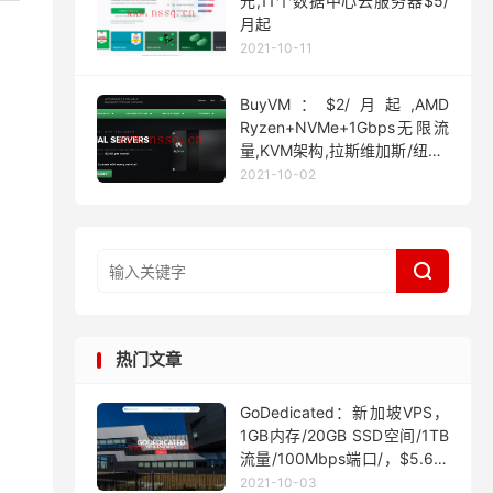
元,11个数据中心云服务器$5/
月起
2021-10-11
BuyVM：$2/月起,AMD
Ryzen+NVMe+1Gbps无限流
量,KVM架构,拉斯维加斯/纽约/
迈阿密
2021-10-02

热门文章
GoDedicated：新加坡VPS，
1GB内存/20GB SSD空间/1TB
流量/100Mbps端口/，$5.63/
月起
2021-10-03