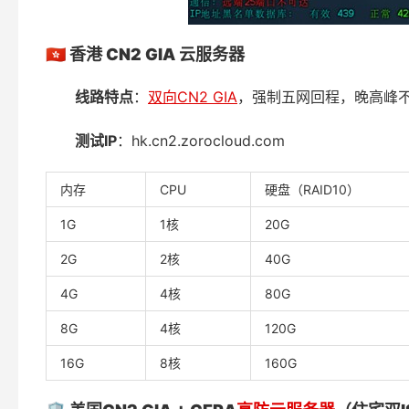
🇭🇰
香港
CN2 GIA
云服务器
线路特点
：
双向CN2 GIA
，强制五网回程，晚高峰不
测试
IP
：hk.cn2.zorocloud.com
内存
CPU
硬盘（RAID10）
1G
1核
20G
2G
2核
40G
4G
4核
80G
8G
4核
120G
16G
8核
160G