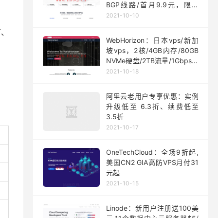
BGP线路/首月9.9元，限量
200台
2021-10-10
T、
WebHorizon：日本vps/新加
坡vps，2核/4GB内存/80GB
NVMe硬盘/2TB流量/1Gbps端
口，$5/月起
2021-10-18
阿里云老用户专享优惠：实例
升级低至 6.3折、续费低至
3.5折
2021-10-17
OneTechCloud：全场9折起,
美国CN2 GIA高防VPS月付31
元起
2021-10-15
Linode：新用户注册送100美