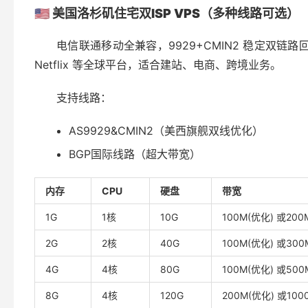
🇺🇸
美国洛杉矶住宅双
ISP VPS
（多种线路可选）
电信联通移动全兼容，9929+CMIN2 稳定双链路回程
Netflix 等全球平台，适合建站、电商、跨境业务。
支持线路：
AS9929&CMIN2（美西旗舰双线优化）
BGP国际线路（超大带宽）
内存
CPU
硬盘
带宽
1G
1核
10G
100M(优化) 或200M
2G
2核
40G
100M(优化) 或300
4G
4核
80G
100M(优化) 或500
8G
4核
120G
200M(优化) 或1000