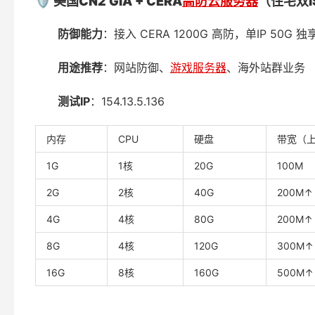
🛡
美国
CN2 GIA + CERA
高防云服务器
（住宅双
防御能力
：接入 CERA 1200G 高防，单IP 50G 
用途推荐
：网站防御、
游戏服务器
、海外站群业务
测试
IP
：154.13.5.136
内存
CPU
硬盘
带宽（
1G
1核
20G
100M
2G
2核
40G
200M↑ 
4G
4核
80G
200M↑ 
8G
4核
120G
300M↑ 
16G
8核
160G
500M↑ 