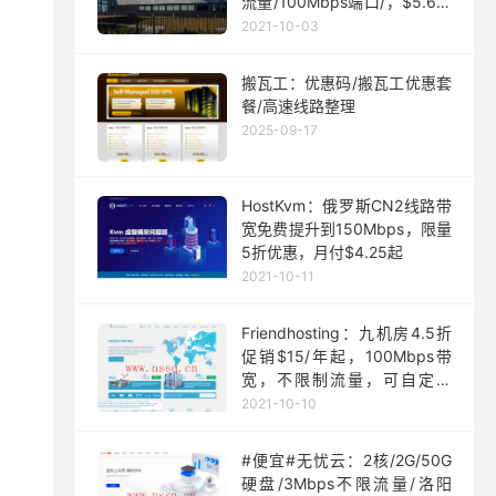
流量/100Mbps端口/，$5.63/
月起
2021-10-03
搬瓦工：优惠码/搬瓦工优惠套
餐/高速线路整理
2025-09-17
HostKvm：俄罗斯CN2线路带
宽免费提升到150Mbps，限量
5折优惠，月付$4.25起
2021-10-11
Friendhosting：九机房4.5折
促销$15/年起，100Mbps带
宽，不限制流量，可自定义
ISO
2021-10-10
#便宜#无忧云：2核/2G/50G
硬盘/3Mbps不限流量/洛阳