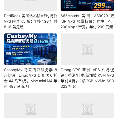
DediRock 美国洛杉矶/纽约特价
666clouds 美国 AS9929 双
VPS 限时 7.5 折：1 核 1GB 年付
ISP VPS 限量特价：原生 IP、
8.16 美元起
200Mbps 带宽，年付 299 元起
CasbayMy 马来西亚服务器 8
OrangeVPS 亚洲 VPS 八月促
月促销：Linux VPS 买 6 送 6 折
销：香港/日本/新加坡 KVM VPS
合 44 马币/月，Mac mini M4 年
年付4折，1核2GB NVMe SSD
付 488 马币/月
$23/年起