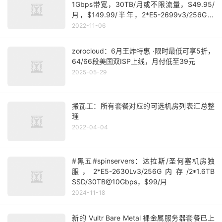
1Gbps带宽，30TB/月或不限流量，$49.95/
月，$149.99/半年，2*E5-2699v3/256G内
存/5.5TB硬盘，$399.99/月，10Gbps带宽不
2022-11-06
限流量服务器，$949.99/月，年付送/29
zorocloud：6月王炸特惠 ·限时最低可享5折，
64/66段美国双ISP上线，月付低至39元
2025-05-29
搬瓦工：所有套餐对应的可选机房列表汇总整
理
2022-04-04
#黑五#spinservers：达拉斯/圣何塞机房独
服，2*E5-2630Lv3/256G内存/2*1.6TB
SSD/30TB@10Gbps，$99/月
2024-11-18
新的 Vultr Bare Metal 裸金属服务器套餐已上