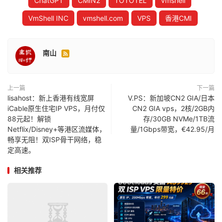
ChatGPT
CMIN2
TOTOTEL
vmshell
VmShell INC
vmshell.com
VPS
香港CMI
南山

上一篇
下一篇
lisahost：新上香港有线宽屏
V.PS：新加坡CN2 GIA/日本
iCable原生住宅IP VPS，月付仅
CN2 GIA vps，2核/2GB内
88元起！解锁
存/30GB NVMe/1TB流
Netflix/Disney+等港区流媒体，
量/1Gbps带宽，€42.95/月
畅享无阻！双ISP骨干网络，稳
定高速。
相关推荐