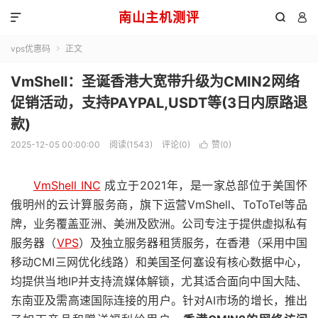
南山主机测评



vps优惠码
正文

VmShell：圣诞香港大宽带升级为CMIN2网络
促销活动，支持PAYPAL,USDT等(3日内原路退
款)
2025-12-05 00:00:00
阅读(1543)
评论(0)
赞(
0
)

VmShell INC
成立于2021年，是一家总部位于美国怀
俄明州的云计算服务商，旗下运营VmShell、ToToTel等品
牌，业务覆盖亚洲、美洲及欧洲。公司专注于提供虚拟私有
服务器（
VPS
）及独立服务器租赁服务，在香港（采用中国
移动CMI三网优化线路）和美国圣何塞设有核心数据中心，
均提供当地IP并支持流媒体解锁，尤其适合面向中国大陆、
东南亚及需高速国际连接的用户。针对AI市场的增长，推出