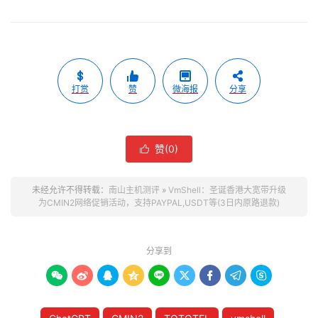
打赏
赞
微海报
分享
赞(
0
)

未经允许不得转载：
南山主机测评
»
VmShell：圣诞香港大宽带升级
为CMIN2网络促销活动，支持PAYPAL,USDT等(3日内原路退款)
分享到








