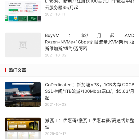
Linode：新用户注册送100美元,11个数据中心
云服务器$5/月起
2021-10-11
BuyVM：$2/月起,AMD
Ryzen+NVMe+1Gbps无限流量,KVM架构,拉
斯维加斯/纽约/迈阿密
2021-10-02
热门文章
GoDedicated：新加坡VPS，1GB内存/20GB
SSD空间/1TB流量/100Mbps端口/，$5.63/月
起
2021-10-03
搬瓦工：优惠码/搬瓦工优惠套餐/高速线路整
理
2025-09-17