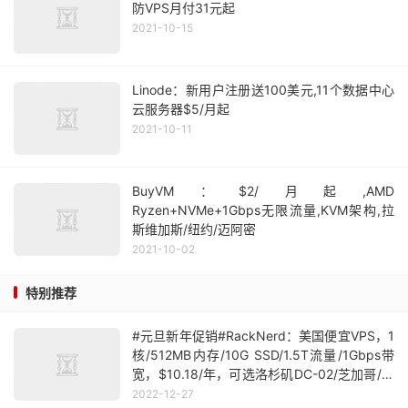
防VPS月付31元起
2021-10-15
Linode：新用户注册送100美元,11个数据中心
云服务器$5/月起
2021-10-11
BuyVM：$2/月起,AMD
Ryzen+NVMe+1Gbps无限流量,KVM架构,拉
斯维加斯/纽约/迈阿密
2021-10-02
特别推荐
#元旦新年促销#RackNerd：美国便宜VPS，1
核/512MB内存/10G SSD/1.5T流量/1Gbps带
宽，$10.18/年，可选洛杉矶DC-02/芝加哥/达
拉斯/新泽西/亚特兰大/圣何塞/西雅图/纽约机
2022-12-27