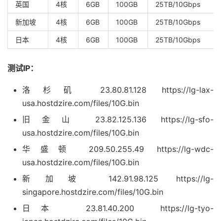
英国
4核
6GB
100GB
25TB/10Gbps
新加坡
4核
6GB
100GB
25TB/10Gbps
日本
4核
6GB
100GB
25TB/10Gbps
测试IP：
洛杉矶 23.80.81.128 https://lg-lax-
usa.hostdzire.com/files/10G.bin
旧金山 23.82.125.136 https://lg-sfo-
usa.hostdzire.com/files/10G.bin
华盛顿 209.50.255.49 https://lg-wdc-
usa.hostdzire.com/files/10G.bin
新加坡 142.91.98.125 https://lg-
singapore.hostdzire.com/files/10G.bin
日本 23.81.40.200 https://lg-tyo-