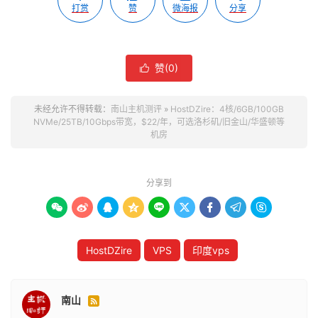
打赏
赞
微海报
分享
赞(
0
)

未经允许不得转载：
南山主机测评
»
HostDZire：4核/6GB/100GB
NVMe/25TB/10Gbps带宽，$22/年，可选洛杉矶/旧金山/华盛顿等
机房
分享到









HostDZire
VPS
印度vps
南山
