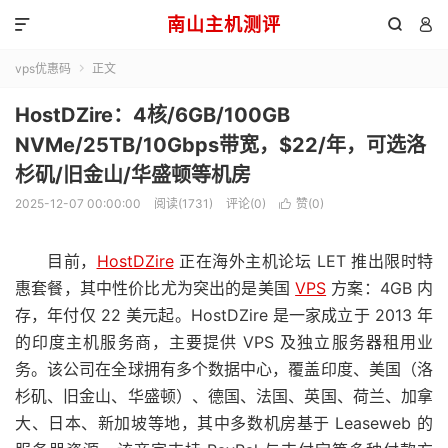
南山主机测评



vps优惠码
正文

HostDZire：4核/6GB/100GB
NVMe/25TB/10Gbps带宽，$22/年，可选洛
杉矶/旧金山/华盛顿等机房
2025-12-07 00:00:00
阅读(1731)
评论(0)
赞(
0
)

目前，
HostDZire
正在海外主机论坛 LET 推出限时特
惠套餐，其中性价比尤为突出的是美国
VPS
方案：4GB 内
存，年付仅 22 美元起。HostDZire 是一家成立于 2013 年
的印度主机服务商，主要提供 VPS 及独立服务器租用业
务。该公司在全球拥有多个数据中心，覆盖印度、美国（洛
杉矶、旧金山、华盛顿）、德国、法国、英国、荷兰、加拿
大、日本、新加坡等地，其中多数机房基于 Leaseweb 的