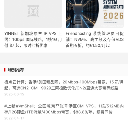
YINNET 新加坡原生 IP VPS 上
Friendhosting 系统管理员日促
线：1Gbps 国际线路，1核1G 月
销：NVMe、高主频及存储VDS
付 $7 起，限时七折优惠
首期五折，约€1.50/月起
特别推荐
极点云计算：香港/美国精品网，20Mbps-100Mbps带宽，15元/月
起，可选CN2+CMI+9929三网极致优化/CN2/直连大宽带等线路
2025-06-15
#上新#VmShell：全区域奈菲账号港区CMI-VPS，1核/512MB内
存/12G硬盘/1TB流量/400Mbps带宽，$88.88/年，续费同价
2022-04-17