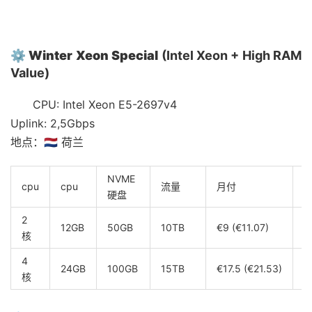
⚙️
Winter Xeon Special
(Intel Xeon + High RAM
Value)
CPU: Intel Xeon E5-2697v4
Uplink: 2,5Gbps
地点：🇳🇱 荷兰
NVME
cpu
cpu
流量
月付
硬盘
2
12GB
50GB
10TB
€9 (€11.07)
€
核
4
24GB
100GB
15TB
€17.5 (€21.53)
€
核