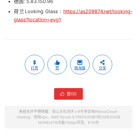
德国: 5.83.150.96
荷兰Looking Glass :
https://as209874.net/looking-
glass?location=eyg1
打赏
赞
微海报
分享
赞(
0
)

未经允许不得转载：
南山主机测评
»
#冬季促销#NovaCloud-
Hosting：德国vps，AMD Ryzen 9 7950X3D@1核/2GB/20GB
NVME/4TB流量/1Gbps带宽，€15/年