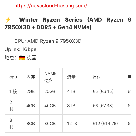
https://novacloud-hosting.com/
⚡
Winter Ryzen Series
(AMD Ryzen 9
7950X3D + DDR5 + Gen4 NVMe)
CPU: AMD Ryzen 9 7950X3D
Uplink: 1Gbps
地点：🇩🇪 德国
NVME
cpu
内存
流量
月付
年付
硬盘
1 核
2GB
20GB
4TB
€5 (€6,15)
€15
2
4GB
40GB
8TB
€6 (€7.38)
€20
核
3
8GB
80GB
12TB
€12 (€14.76)
€40
核