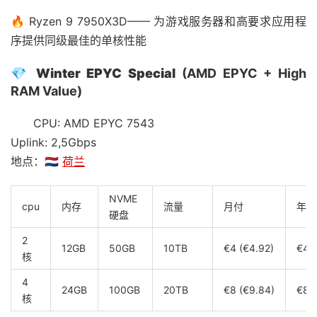
🔥 Ryzen 9 7950X3D—— 为游戏服务器和高要求应用程
序提供同级最佳的单核性能
💎
Winter EPYC Special
(AMD EPYC + High
RAM Value)
CPU: AMD EPYC 7543
Uplink: 2,5Gbps
地点：🇳🇱
荷兰
NVME
cpu
内存
流量
月付
年付
硬盘
2
12GB
50GB
10TB
€4 (€4.92)
€40
核
4
24GB
100GB
20TB
€8 (€9.84)
€80
核