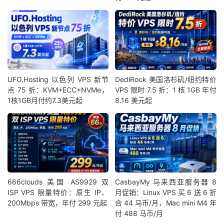
UFO.Hosting 以色列 VPS 新节
DediRock 美国洛杉矶/纽约特价
点 75 折：KVM+ECC+NVMe，
VPS 限时 7.5 折：1 核 1GB 年付
1核1GB月付约7.3美元起
8.16 美元起
666clouds 美国 AS9929 双
CasbayMy 马来西亚服务器 8
ISP VPS 限量特价：原生 IP、
月促销：Linux VPS 买 6 送 6 折
200Mbps 带宽，年付 299 元起
合 44 马币/月，Mac mini M4 年
付 488 马币/月