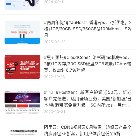
2024-09-11
#两周年促销#JuHost：香港vps，7折优惠，2
核/1GB/20GB SSD/350GB@100Mbps，$2/
月
2025-02-22
#黑五预热#CloudCone：洛杉矶mc机房vps，
2核/1G内存/30G SSD硬盘/3TB流量/1Gbps带
宽，仅需$16.79/年起
2022-10-13
#11.11#HostXen：新客户验证送50元，新老
客户充值送，适用全场业务，美国/新加坡/日
本/香港带宽免费升级，6G内存vps，月付70
元起
2023-10-31
阿里云：CDN&视频云6月特惠，边缘云产品全
线资源包7.5折起，新用户体验包低至5折