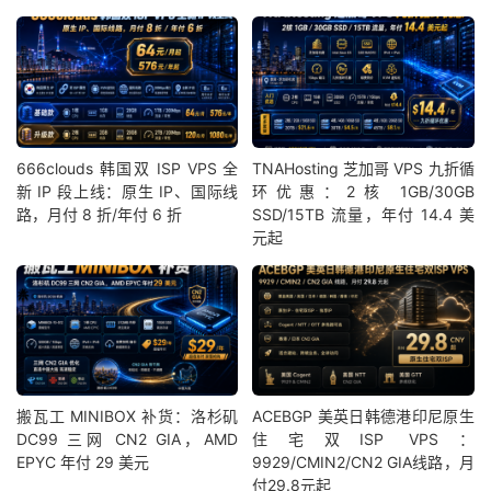
666clouds 韩国双 ISP VPS 全
TNAHosting 芝加哥 VPS 九折循
新 IP 段上线：原生 IP、国际线
环优惠：2核 1GB/30GB
路，月付 8 折/年付 6 折
SSD/15TB 流量，年付 14.4 美
元起
搬瓦工 MINIBOX 补货：洛杉矶
ACEBGP 美英日韩德港印尼原生
DC99 三网 CN2 GIA，AMD
住宅双ISP VPS：
EPYC 年付 29 美元
9929/CMIN2/CN2 GIA线路，月
付29.8元起