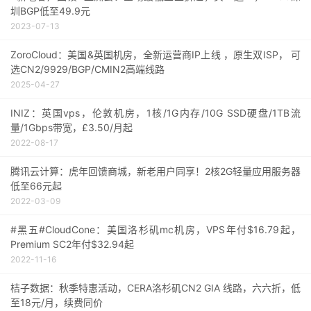
圳BGP低至49.9元
2023-07-13
ZoroCloud：美国&英国机房，全新运营商IP上线 ，原生双ISP， 可
选CN2/9929/BGP/CMIN2高端线路
2025-04-27
INIZ：英国vps，伦敦机房，1核/1G内存/10G SSD硬盘/1TB流
量/1Gbps带宽，£3.50/月起
2022-08-17
腾讯云计算：虎年回馈商城，新老用户同享！2核2G轻量应用服务器
低至66元起
2022-03-09
#黑五#CloudCone：美国洛杉矶mc机房，VPS年付$16.79起，
Premium SC2年付$32.94起
2022-11-16
桔子数据：秋季特惠活动，CERA洛杉矶CN2 GIA 线路，六六折，低
至18元/月，续费同价