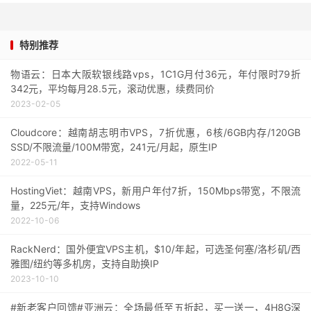
特别推荐
物语云：日本大阪软银线路vps，1C1G月付36元，年付限时79折
342元，平均每月28.5元，滚动优惠，续费同价
2023-02-05
Cloudcore：越南胡志明市VPS，7折优惠，6核/6GB内存/120GB
SSD/不限流量/100M带宽，241元/月起，原生IP
2022-05-11
HostingViet：越南VPS，新用户年付7折，150Mbps带宽，不限流
量，225元/年，支持Windows
2022-10-06
RackNerd：国外便宜VPS主机，$10/年起，可选圣何塞/洛杉矶/西
雅图/纽约等多机房，支持自助换IP
2023-10-10
#新老客户回馈#亚洲云：全场最低至五折起，买一送一，4H8G深