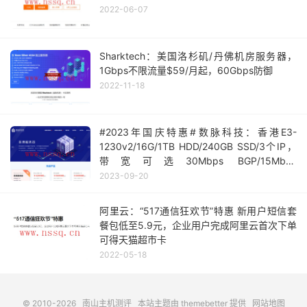
2022-06-07
Sharktech：美国洛杉矶/丹佛机房服务器，
1Gbps不限流量$59/月起，60Gbps防御
2022-11-18
#2023年国庆特惠#数脉科技：香港E3-
1230v2/16G/1TB HDD/240GB SSD/3个IP，
带宽可选30Mbps BGP/15Mbps
CN2BGP/10Mbps 华为混合网，月付250元起
2023-09-20
阿里云：“517通信狂欢节”特惠 新用户短信套
餐包低至5.9元，企业用户完成阿里云首次下单
可得天猫超市卡
2022-05-18
© 2010-2026
南山主机测评
本站主题由
themebetter
提供
网站地图