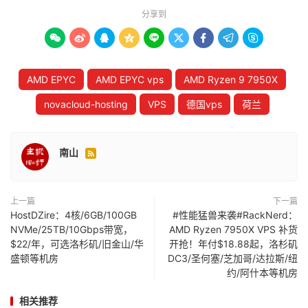
分享到









AMD EPYC
AMD EPYC vps
AMD Ryzen 9 7950X
novacloud-hosting
VPS
德国vps
荷兰
南山

上一篇
下一篇
HostDZire：4核/6GB/100GB
#性能猛兽来袭#RackNerd：
NVMe/25TB/10Gbps带宽，
AMD Ryzen 7950X VPS 补货
$22/年，可选洛杉矶/旧金山/华
开抢！年付$18.88起，洛杉矶
盛顿等机房
DC3/圣何塞/芝加哥/达拉斯/纽
约/阿什本等机房
相关推荐