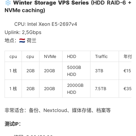
❄️
Winter Storage VPS Series
(HDD RAID-6 +
NVMe caching)
CPU: Intel Xeon E5-2697v4
Uplink: 2,5Gbps
地点：🇳🇱 荷兰
cpu
cpu
NVMe
HDD
Traffic
年付
500GB
1 核
2GB
20GB
3TB
€15 (
HDD
2000GB
1 核
2GB
20GB
7.5TB
€35 (
HDD
非常适合：备份、Nextcloud、媒体存储、档案等
测试IP：