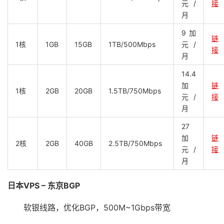
元/
接
月
9加
链
1核
1GB
15GB
1TB/500Mbps
元/
接
月
14.4
加
链
1核
2GB
20GB
1.5TB/750Mbps
元/
接
月
27
加
链
2核
2GB
40GB
2.5TB/750Mbps
元/
接
月
日本VPS – 东京BGP
软银线路，优化BGP，500M~1Gbps带宽