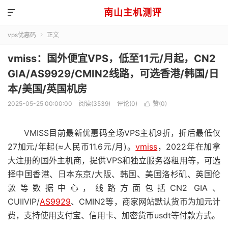
南山主机测评

vps优惠码
正文

vmiss：国外便宜VPS，低至11元/月起，CN2
GIA/AS9929/CMIN2线路，可选香港/韩国/日
本/美国/英国机房
2025-05-25 00:00:00
阅读(3539)
评论(0)
赞(
0
)

VMISS目前最新优惠码全场VPS主机9折，折后最低仅
27加元/年起(≈人民币11.6元/月)。
vmiss
，2022年在加拿
大注册的国外主机商，提供VPS和独立服务器租用等，可选
择中国香港、日本东京/大阪、韩国、美国洛杉矶、英国伦
敦等数据中心，线路方面包括CN2 GIA、
CUIIVIP/
AS9929
、CMIN2等，商家网站默认货币为加元计
费，支持使用支付宝、信用卡、加密货币usdt等付款方式。