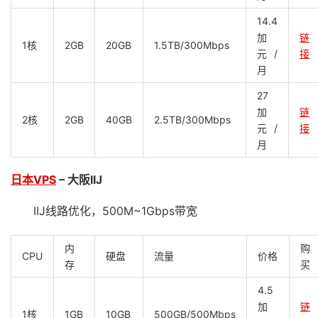
14.4
加
链
1核
2GB
20GB
1.5TB/300Mbps
元/
接
月
27
加
链
2核
2GB
40GB
2.5TB/300Mbps
元/
接
月
日本VPS
– 大阪IIJ
IIJ线路优化，500M~1Gbps带宽
内
购
CPU
硬盘
流量
价格
存
买
4.5
加
链
1核
1GB
10GB
500GB/500Mbps