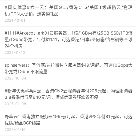
#国庆优惠#六一云：美国G口/香港CTG/美国T级超防云/物理
机/CDN大促销，送实物礼品
2021-10-01
#11.11#Arkecx：ark01云服务器，1核/1GB内存/25GB SSD/1TB流
量/1Gbps带宽，年付$11.11，可选香港/日本/圣何塞/洛杉矶等全球
24个机房
2022-11-10
spinservers：圣何塞/达拉斯独立服务器$49/月起，可选10Gbps大
带宽或1Gbps不限流量
2025-10-04
#新年优惠#华纳云：香港CN2云服务器年付206元起，物理服务器
3.8折季付低至640元/月，满减优惠券狂欢省不停
2026-01-08
野草云：香港独立服务器199元/月起，香港VPS年付81元起，可选
优质/精品BGP线路
2025-01-16