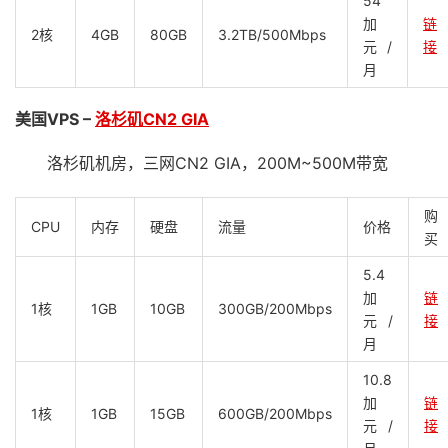
54
加
链
2核
4GB
80GB
3.2TB/500Mbps
元/
接
月
美国VPS –
洛杉矶CN2 GIA
洛杉矶机房，三网CN2 GIA，200M~500M带宽
购
CPU
内存
硬盘
流量
价格
买
5.4
加
链
1核
1GB
10GB
300GB/200Mbps
元/
接
月
10.8
加
链
1核
1GB
15GB
600GB/200Mbps
元/
接