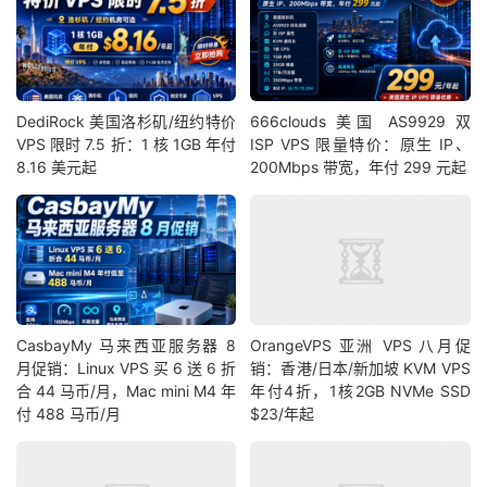
DediRock 美国洛杉矶/纽约特价
666clouds 美国 AS9929 双
VPS 限时 7.5 折：1 核 1GB 年付
ISP VPS 限量特价：原生 IP、
8.16 美元起
200Mbps 带宽，年付 299 元起
CasbayMy 马来西亚服务器 8
OrangeVPS 亚洲 VPS 八月促
月促销：Linux VPS 买 6 送 6 折
销：香港/日本/新加坡 KVM VPS
合 44 马币/月，Mac mini M4 年
年付4折，1核2GB NVMe SSD
付 488 马币/月
$23/年起