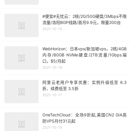
#便宜#无忧云：2核/2G/50G硬盘/3Mbps不限
流量/洛阳BGP线路/首月9.9元，限量200台
2021-10-10
WebHorizon：日本vps/新加坡vps，2核/4GB
内存/80GB NVMe硬盘/2TB流量/1Gbps端
口，$5/月起
2021-10-18
阿里云老用户专享优惠：实例升级低至 6.3
折、续费低至 3.5折
2021-10-17
OneTechCloud：全场9折起,美国CN2 GIA高
防VPS月付31元起
2021-10-15