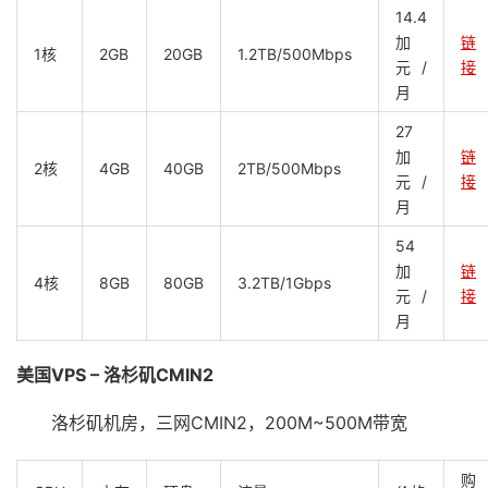
14.4
加
链
1核
2GB
20GB
1.2TB/500Mbps
元/
接
月
27
加
链
2核
4GB
40GB
2TB/500Mbps
元/
接
月
54
加
链
4核
8GB
80GB
3.2TB/1Gbps
元/
接
月
美国VPS – 洛杉矶CMIN2
洛杉矶机房，三网CMIN2，200M~500M带宽
购