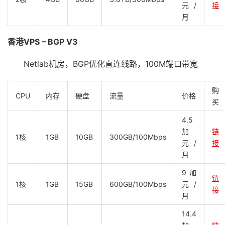
元/
接
月
香港VPS – BGP V3
Netlab机房，BGP优化直连线路，100M端口带宽
购
CPU
内存
硬盘
流量
价格
买
4.5
加
链
1核
1GB
10GB
300GB/100Mbps
元/
接
月
9加
链
1核
1GB
15GB
600GB/100Mbps
元/
接
月
14.4