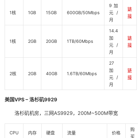
9加
链
1核
1GB
15GB
600GB/50Mbps
元/
接
月
14.4
加
链
1核
2GB
20GB
1TB/60Mbps
元/
接
月
27
加
链
2核
2GB
40GB
1.6TB/60Mbps
元/
接
月
美国VPS – 洛杉矶9929
洛杉矶机房，三网AS9929，200M~500M带宽
购
CPU
内存
硬盘
流量
价格
买