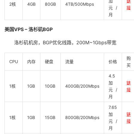
加
链
2核
4GB
80GB
4TB/500Mbps
元/
接
月
美国VPS – 洛杉矶BGP
洛杉矶机房，BGP优化线路，200M~1Gbps带宽
购
CPU
内存
硬盘
流量
价格
买
4.5
加
链
1核
1GB
10GB
400GB/200Mbps
元/
接
月
7.65
加
链
1核
1GB
15GB
800GB/200Mbps
元/
接
月