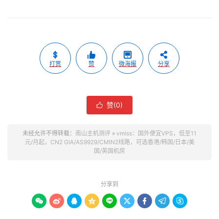
打赏
赞
微海报
分享
赞(
0
)

未经允许不得转载：
南山主机测评
»
vmiss：国外便宜VPS，低至11
元/月起，CN2 GIA/AS9929/CMIN2线路，可选香港/韩国/日本/美
国/英国机房
分享到








