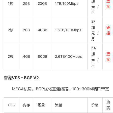
加
链
1核
2GB
20GB
1TB/100Mbps
元/
接
月
27
加
链
2核
2GB
40GB
1.6TB/100Mbps
元/
接
月
54
加
链
2核
4GB
80GB
2.6TB/100Mbps
元/
接
月
香港VPS – BGP V2
MEGA机房，BGP优化直连线路，100~300M端口带宽
购
CPU
内存
硬盘
流量
价格
买