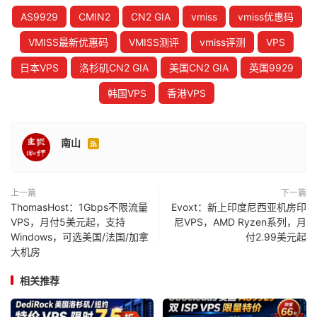
AS9929
CMIN2
CN2 GIA
vmiss
vmiss优惠码
VMISS最新优惠码
VMISS测评
vmiss评测
VPS
日本VPS
洛杉矶CN2 GIA
美国CN2 GIA
英国9929
韩国VPS
香港VPS
南山

上一篇
下一篇
ThomasHost：1Gbps不限流量
Evoxt：新上印度尼西亚机房印
VPS，月付5美元起，支持
尼VPS，AMD Ryzen系列，月
Windows，可选美国/法国/加拿
付2.99美元起
大机房
相关推荐