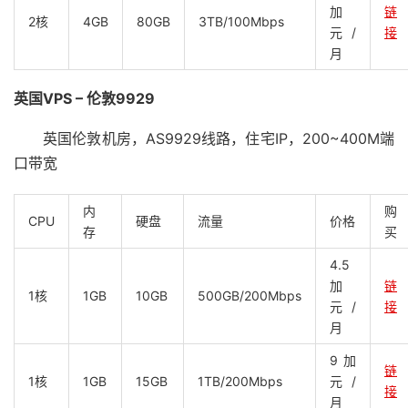
加
链
2核
4GB
80GB
3TB/100Mbps
元/
接
月
英国VPS – 伦敦9929
英国伦敦机房，AS9929线路，住宅IP，200~400M端
口带宽
内
购
CPU
硬盘
流量
价格
存
买
4.5
加
链
1核
1GB
10GB
500GB/200Mbps
元/
接
月
9加
链
1核
1GB
15GB
1TB/200Mbps
元/
接
月