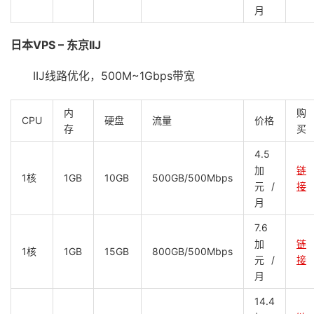
月
日本VPS – 东京IIJ
IIJ线路优化，500M~1Gbps带宽
内
购
CPU
硬盘
流量
价格
存
买
4.5
加
链
1核
1GB
10GB
500GB/500Mbps
元/
接
月
7.6
加
链
1核
1GB
15GB
800GB/500Mbps
元/
接
月
14.4