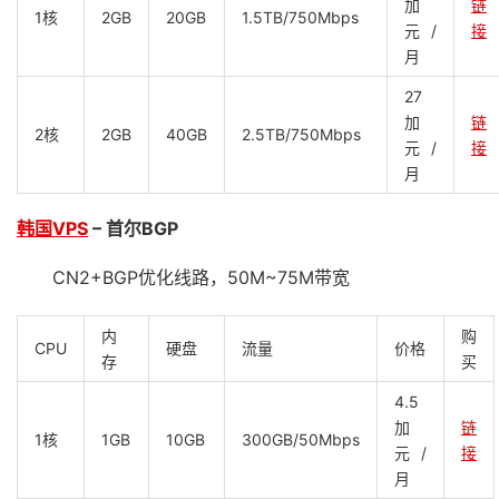
加
链
1核
2GB
20GB
1.5TB/750Mbps
元/
接
月
27
加
链
2核
2GB
40GB
2.5TB/750Mbps
元/
接
月
韩国VPS
– 首尔BGP
CN2+BGP优化线路，50M~75M带宽
内
购
CPU
硬盘
流量
价格
存
买
4.5
加
链
1核
1GB
10GB
300GB/50Mbps
元/
接
月