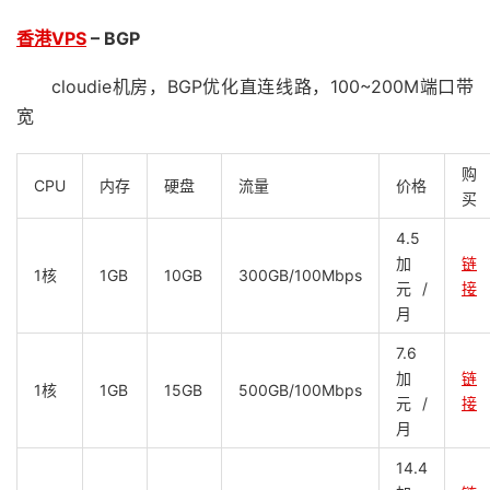
香港VPS
– BGP
cloudie机房，BGP优化直连线路，100~200M端口带
宽
购
CPU
内存
硬盘
流量
价格
买
4.5
加
链
1核
1GB
10GB
300GB/100Mbps
元/
接
月
7.6
加
链
1核
1GB
15GB
500GB/100Mbps
元/
接
月
14.4