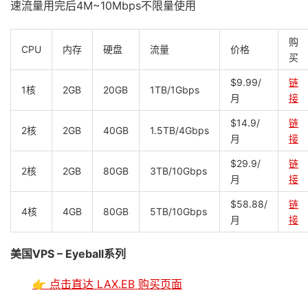
速流量用完后4M~10Mbps不限量使用
购
CPU
内存
硬盘
流量
价格
买
$9.99/
链
1核
2GB
20GB
1TB/1Gbps
月
接
$14.9/
链
2核
2GB
40GB
1.5TB/4Gbps
月
接
$29.9/
链
2核
2GB
80GB
3TB/10Gbps
月
接
$58.88/
链
4核
4GB
80GB
5TB/10Gbps
月
接
美国VPS – Eyeball系列
👉 点击直达 LAX.EB 购买页面