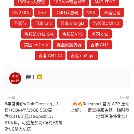
10Gbps大带宽
10Gbps带宽VPS
AMD EPYC
CN2 GIA
Dmit
DMIT优惠码
VPS
圣诞促销
圣诞节
日本 cn2
日本 cn2 gia
洛杉矶CMIN2
洛杉矶CN2 GIA
洛杉矶VPS
美国 cn2
美国 cn2 gia
裸金属服务器
香港 CN2
香港 CN2 GI
香港 cn2 gia
南山

上一篇
下一篇
#年度神价#ColoCrossing：1
🔥🔥Raksmart 官方 APP 重磅
核/1GB内存/25GB SSD硬
上线：一键掌控服务器，随时随
盘/20TB流量/1Gbps端口，
地管理海外业务！
$10/年，可选芝加哥/纽约/达拉
斯/加拿大机房