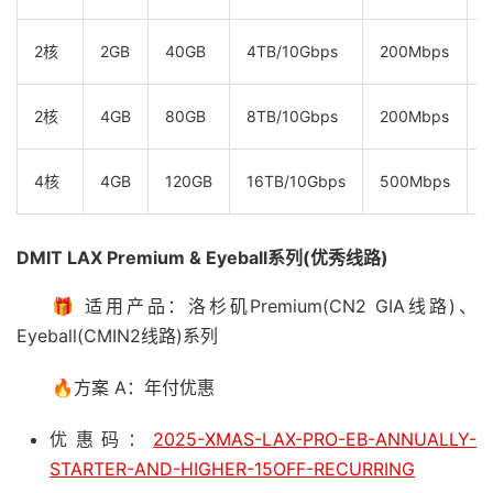
$
2核
2GB
40GB
4TB/10Gbps
200Mbps
$
2核
4GB
80GB
8TB/10Gbps
200Mbps
$
4核
4GB
120GB
16TB/10Gbps
500Mbps
DMIT LAX Premium & Eyeball系列(优秀线路)
🎁 适用产品：洛杉矶Premium(CN2 GIA线路)、
Eyeball(CMIN2线路)系列
🔥方案 A：年付优惠
优惠码：
2025-XMAS-LAX-PRO-EB-ANNUALLY-
STARTER-AND-HIGHER-15OFF-RECURRING