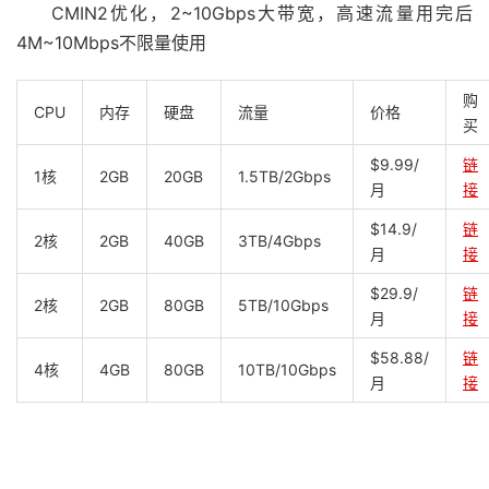
CMIN2优化，2~10Gbps大带宽，高速流量用完后
4M~10Mbps不限量使用
购
CPU
内存
硬盘
流量
价格
买
$9.99/
链
1核
2GB
20GB
1.5TB/2Gbps
月
接
$14.9/
链
2核
2GB
40GB
3TB/4Gbps
月
接
$29.9/
链
2核
2GB
80GB
5TB/10Gbps
月
接
$58.88/
链
4核
4GB
80GB
10TB/10Gbps
月
接