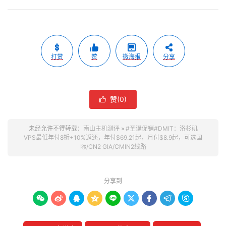
打赏
赞
微海报
分享
赞(
0
)

未经允许不得转载：
南山主机测评
»
#圣诞促销#DMIT：洛杉矶
VPS最低年付8折+10%返还，年付$69.21起，月付$8.9起，可选国
际/CN2 GIA/CMIN2线路
分享到








