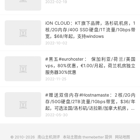
2022-02-19
iON CLOUD：KT旗下品牌，洛杉矶机房，1
核/2G内存/40G SSD硬盘/1T流量/1Gbps带
宽，$68/年起，支持windows
2022-10-02
#黑五#eurohoster： 保加利亚/荷兰/美国
vps，80%优惠，€1.00/月起，荷兰机房独立
服务器30%优惠
2022-11-25
#赠送双倍内存#Hostnamaste：2核/2G内
存/50G硬盘/2TB流量/1Gbps带宽，$36/年
起，可选法国/洛杉矶/达拉斯/加拿大机房，有
windows vps
2022-05-30
© 2010-2026
南山主机测评
本站主题由
themebetter
提供
网站地图