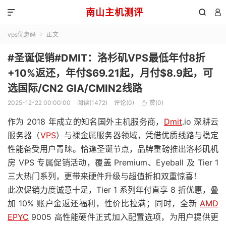
南山主机测评



vps优惠码
正文

#圣诞促销#DMIT：洛杉矶VPS最低年付8折
+10%返还，年付$69.21起，月付$8.9起，可
选国际/CN2 GIA/CMIN2线路
2025-12-22 00:00:00
阅读(1472)
评论(0)
赞(
0
)

作为 2018 年成立的知名国外主机服务商，
Dmit
.io 深耕云
服务器（
VPS
）与裸金属服务器领域，凭借优质线路与稳定
性能备受用户青睐。恰逢圣诞节点，品牌重磅推出洛杉矶机
房 VPS 专属促销活动，覆盖 Premium、Eyeball 及 Tier 1
三大热门系列，更带来硬件升级与超值折扣双重惊喜！
此次促销力度诚意十足，Tier 1 系列年付直享 8 折优惠，叠
加 10% 账户金返还福利，性价比拉满；同时，全新
AMD
EPYC
9005 高性能硬件正式加入配置选项，为用户提供更