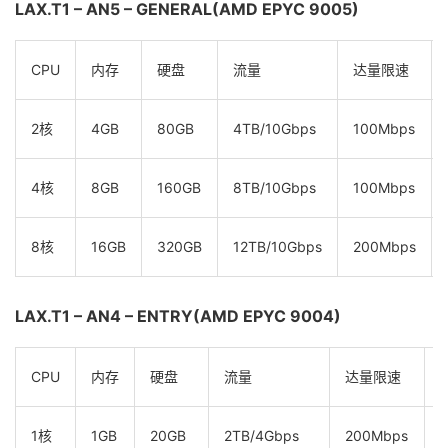
LAX.T1 – AN5 – GENERAL(AMD EPYC 9005)
CPU
内存
硬盘
流量
达量限速
2核
4GB
80GB
4TB/10Gbps
100Mbps
4核
8GB
160GB
8TB/10Gbps
100Mbps
8核
16GB
320GB
12TB/10Gbps
200Mbps
LAX.T1 – AN4 – ENTRY(AMD EPYC 9004)
CPU
内存
硬盘
流量
达量限速
$
1核
1GB
20GB
2TB/4Gbps
200Mbps