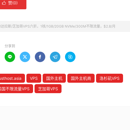
赞(
0
)

杉矶/达拉斯/芝加哥VPS六折，1核/1GB/20GB NVMe/300M不限流量，$2.8/月
分享到





usthost.asia
VPS
国外主机
国外主机商
洛杉矶VPS
美国不限流量VPS
芝加哥VPS