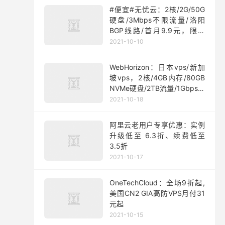
#便宜#无忧云：2核/2G/50G
硬盘/3Mbps不限流量/洛阳
BGP线路/首月9.9元，限量
200台
2021-10-10
WebHorizon：日本vps/新加
坡vps，2核/4GB内存/80GB
NVMe硬盘/2TB流量/1Gbps端
口，$5/月起
2021-10-18
阿里云老用户专享优惠：实例
升级低至 6.3折、续费低至
3.5折
2021-10-17
OneTechCloud：全场9折起,
美国CN2 GIA高防VPS月付31
元起
2021-10-15