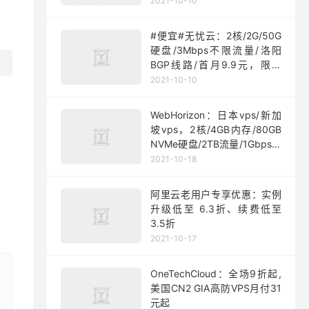
2021-10-10
#便宜#无忧云：2核/2G/50G
硬盘/3Mbps不限流量/洛阳
BGP线路/首月9.9元，限量
200台
2021-10-10
WebHorizon：日本vps/新加
坡vps，2核/4GB内存/80GB
NVMe硬盘/2TB流量/1Gbps端
口，$5/月起
2021-10-18
阿里云老用户专享优惠：实例
升级低至 6.3折、续费低至
3.5折
2021-10-17
OneTechCloud：全场9折起,
美国CN2 GIA高防VPS月付31
元起