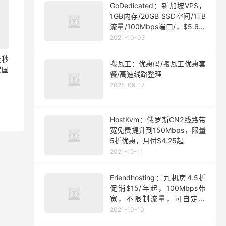
GoDedicated：新加坡VPS，
1GB内存/20GB SSD空间/1TB
流量/100Mbps端口/，$5.63/
月起
2021-10-03
量秒
搬瓦工：优惠码/搬瓦工优惠套
美国
餐/高速线路整理
2025-09-17
HostKvm：俄罗斯CN2线路带
宽免费提升到150Mbps，限量
5折优惠，月付$4.25起
2021-10-11
Friendhosting：九机房4.5折
促销$15/年起，100Mbps带
宽，不限制流量，可自定义
ISO
2021-10-10