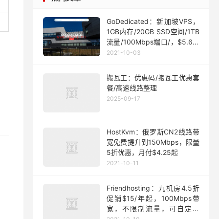
GoDedicated：新加坡VPS，
1GB内存/20GB SSD空间/1TB
流量/100Mbps端口/，$5.63/
月起
2021-10-03
搬瓦工：优惠码/搬瓦工优惠套
餐/高速线路整理
2025-09-17
HostKvm：俄罗斯CN2线路带
宽免费提升到150Mbps，限量
5折优惠，月付$4.25起
2021-10-11
Friendhosting：九机房4.5折
促销$15/年起，100Mbps带
宽，不限制流量，可自定义
ISO