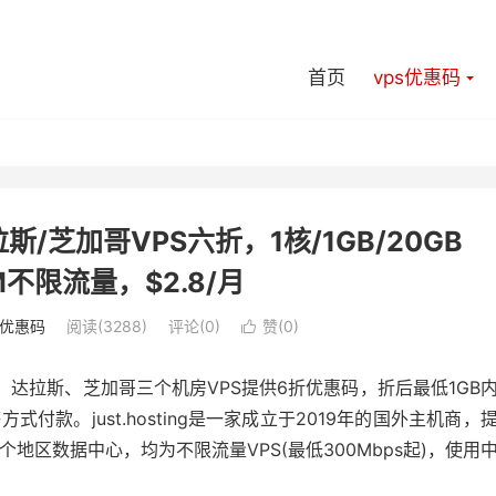
首页
vps优惠码
达拉斯/芝加哥VPS六折，1核/1GB/20GB
M不限流量，$2.8/月
s优惠码
阅读(3288)
评论(0)
赞(
0
)

达拉斯、芝加哥三个机房VPS提供6折优惠码，折后最低1GB
式付款。just.hosting是一家成立于2019年的国外主机商，
地区数据中心，均为不限流量VPS(最低300Mbps起)，使用