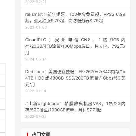
2022-04-21
raksmart：新年钜惠，100美金免费领，VPS$ 0.99
起，亚太独服$ 79起，高防服务器$ 79起
2023-01-03
CloudIPLC：泉州电信CN2，1核/1GB内
存/20GB/4TB流量/100Mbps端口，独立IP，792元/
月
2024-05-14
Dedispec：美国便宜独服：E5-2670v2/64G内存/1x
4TB HDD或480GB SSD/200TB流量/1Gbps/59美
元/月
2022-01-14
#上新#lightnode：希腊雅典机房VPS，1核/2G内
存/50G硬盘/1000GB流量，月付$7.71起
2022-07-22
热门文章