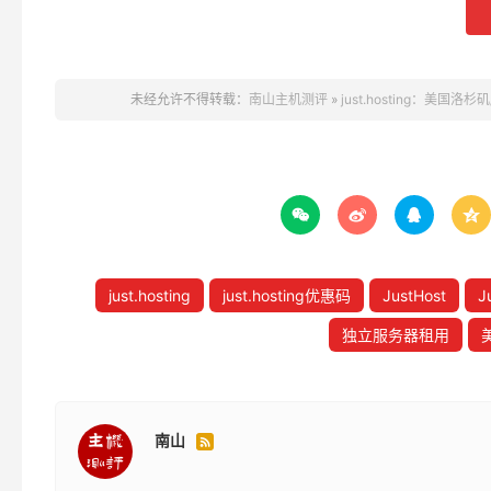
未经允许不得转载：
南山主机测评
»
just.hosting：美国洛




just.hosting
just.hosting优惠码
JustHost
J
独立服务器租用
南山
