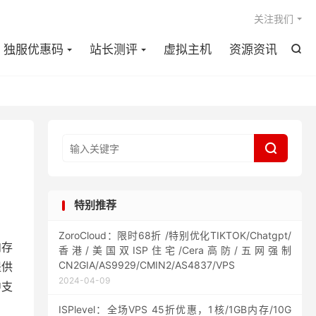

关注我们
独服优惠码
站长测评
虚拟主机
资源资讯


特别推荐
ZoroCloud：限时68折 /特别优化TIKTOK/Chatgpt/
内存
香港/美国双ISP住宅/Cera高防/五网强制
CN2GIA/AS9929/CMIN2/AS4837/VPS
提供
2024-04-09
中支
ISPlevel：全场VPS 45折优惠，1核/1GB内存/10G