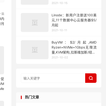
2021-10-15
一篇
Linode：新用户注册送100美
B内
元,11个数据中心云服务器$5/
5/月
月起
2021-10-11
BuyVM：$2/月起,AMD
Ryzen+NVMe+1Gbps无限流
量,KVM架构,拉斯维加斯/纽约/
迈阿密
2021-10-02

月促
VM
Me
热门文章