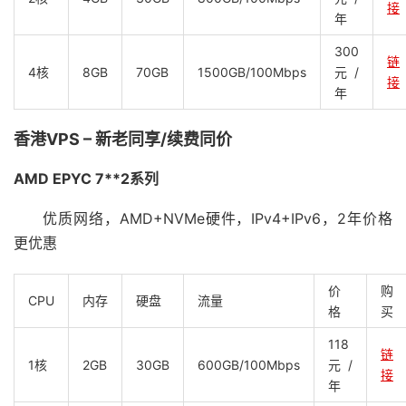
接
年
300
链
4核
8GB
70GB
1500GB/100Mbps
元/
接
年
香港VPS – 新老同享/续费同价
AMD EPYC 7**2系列
优质网络，AMD+NVMe硬件，IPv4+IPv6，2年价格
更优惠
价
购
CPU
内存
硬盘
流量
格
买
118
链
1核
2GB
30GB
600GB/100Mbps
元/
接
年