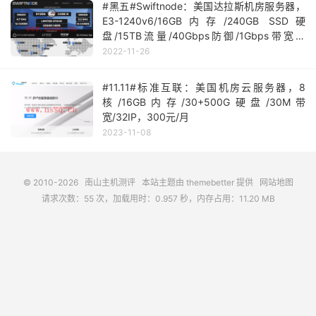
#黑五#Swiftnode：美国达拉斯机房服务器，
E3-1240v6/16GB内存/240GB SSD硬
盘/15TB流量/40Gbps防御/1Gbps带宽，
$59.25/月起，另有i7-7700K/i7-9700K可选
2022-11-26
#11.11#标准互联：美国机房云服务器，8
核/16GB内存/30+500G硬盘/30M带
宽/32IP，300元/月
2023-11-08
© 2010-2026
南山主机测评
本站主题由
themebetter
提供
网站地图
请求次数：55 次，加载用时：0.957 秒，内存占用：11.20 MB