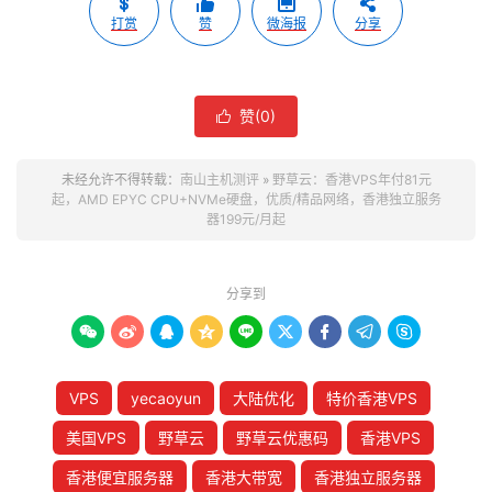
打赏
赞
微海报
分享
赞(
0
)

未经允许不得转载：
南山主机测评
»
野草云：香港VPS年付81元
起，AMD EPYC CPU+NVMe硬盘，优质/精品网络，香港独立服务
器199元/月起
分享到









VPS
yecaoyun
大陆优化
特价香港VPS
美国VPS
野草云
野草云优惠码
香港VPS
香港便宜服务器
香港大带宽
香港独立服务器