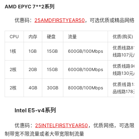
AMD EPYC 7**2系列
优惠码：
25AMDFIRSTYEAR50
，可选优质或精品网络
CPU
内存
硬盘
流量
优质(购买)
优质线路81
1核
1GB
15GB
600GB/100Mbps
线路107元/年
优质线路96
2核
2GB
15GB
600GB/100Mbps
线路130元/
优质线路13
2核
4GB
30GB
800GB/100Mbps
品线路178元
Intel E5-v4系列
优惠码：
25INTELFIRSTYEAR50
，优质网络，可选限
制带宽不限流量或者大带宽限制流量