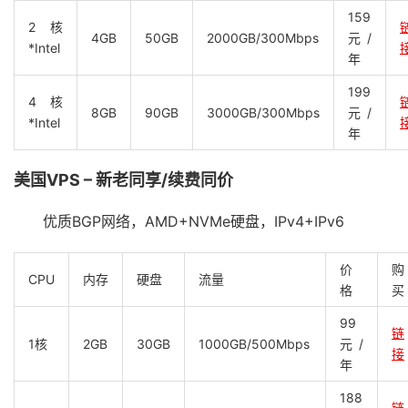
159
2核
4GB
50GB
2000GB/300Mbps
元/
*Intel
年
199
4核
8GB
90GB
3000GB/300Mbps
元/
*Intel
年
美国VPS – 新老同享/续费同价
优质BGP网络，AMD+NVMe硬盘，IPv4+IPv6
价
购
CPU
内存
硬盘
流量
格
买
99
链
1核
2GB
30GB
1000GB/500Mbps
元/
接
年
188
链