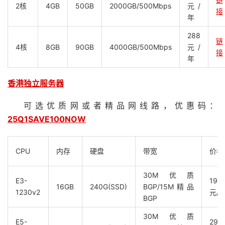
2核
4GB
50GB
2000GB/500Mbps
元/
接
年
288
链
4核
8GB
90GB
4000GB/500Mbps
元/
接
年
香港独立服务器
可选优质网或者精品网线路，优惠码：
25Q1SAVE100NOW
CPU
内存
硬盘
带宽
价格
30M优质
E3-
199
16GB
240G(SSD)
BGP/15M精品
1230v2
元/
BGP
30M优质
E5-
299