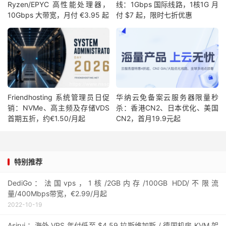
Ryzen/EPYC 高性能处理器，
线：1Gbps 国际线路，1核1G 月
10Gbps 大带宽，月付 €3.95 起
付 $7 起，限时七折优惠
Friendhosting 系统管理员日促
华纳云免备案云服务器限量秒
销：NVMe、高主频及存储VDS
杀：香港CN2、日本优化、美国
首期五折，约€1.50/月起
CN2，首月19.9元起
特别推荐
DediGo：法国vps，1核/2GB内存/100GB HDD/不限流
量/400Mbps带宽，€2.99/月起
2022-10-19
Asirui ：海外 VPS 年付低至 $4.59 拉斯维加斯 / 德国机房 KVM 架