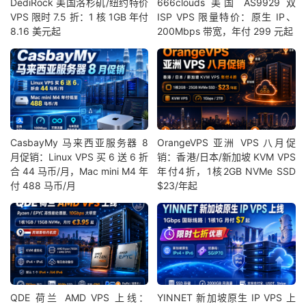
DediRock 美国洛杉矶/纽约特价
666clouds 美国 AS9929 双
VPS 限时 7.5 折：1 核 1GB 年付
ISP VPS 限量特价：原生 IP、
8.16 美元起
200Mbps 带宽，年付 299 元起
CasbayMy 马来西亚服务器 8
OrangeVPS 亚洲 VPS 八月促
月促销：Linux VPS 买 6 送 6 折
销：香港/日本/新加坡 KVM VPS
合 44 马币/月，Mac mini M4 年
年付4折，1核2GB NVMe SSD
付 488 马币/月
$23/年起
QDE 荷兰 AMD VPS 上线：
YINNET 新加坡原生 IP VPS 上