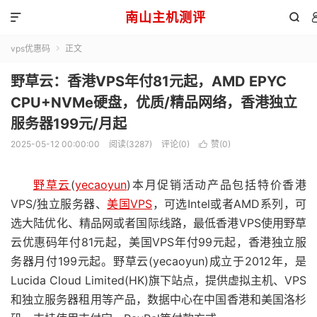
南山主机测评


vps优惠码
正文

野草云：香港VPS年付81元起，AMD EPYC
CPU+NVMe硬盘，优质/精品网络，香港独立
服务器199元/月起
2025-05-12 00:00:00
阅读(3287)
评论(0)
赞(
0
)

野草云
(
yecaoyun
)本月促销活动产品包括特价香港
VPS/独立服务器、
美国VPS
，可选Intel或者AMD系列，可
选大陆优化、精品网或者国际线路，最低香港VPS使用野草
云优惠码年付81元起，美国VPS年付99元起，香港独立服
务器月付199元起。野草云(yecaoyun)成立于2012年，是
Lucida Cloud Limited(HK)旗下站点，提供虚拟主机、VPS
和独立服务器租用等产品，数据中心在中国香港和美国洛杉