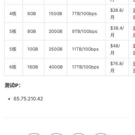
$28.8/
4核
6GB
150GB
7TB/10Gbps
月
$38.4/
5核
8GB
200GB
9TB/10Gbps
月
$48/
5核
10GB
250GB
11TB/10Gbps
月
$76.8/
6核
16GB
400GB
17TB/10Gbps
月
测试IP：
65.75.210.42