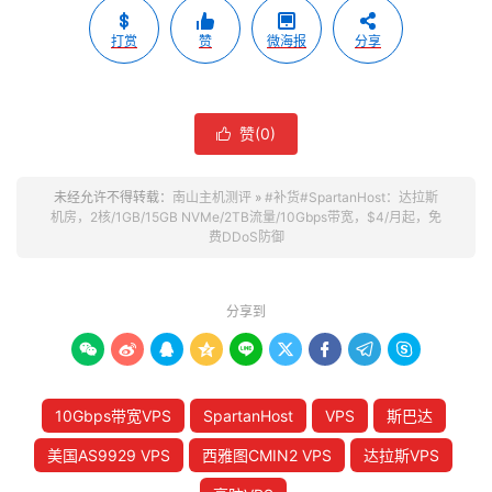
打赏
赞
微海报
分享
赞(
0
)

未经允许不得转载：
南山主机测评
»
#补货#SpartanHost：达拉斯
机房，2核/1GB/15GB NVMe/2TB流量/10Gbps带宽，$4/月起，免
费DDoS防御
分享到









10Gbps带宽VPS
SpartanHost
VPS
斯巴达
美国AS9929 VPS
西雅图CMIN2 VPS
达拉斯VPS