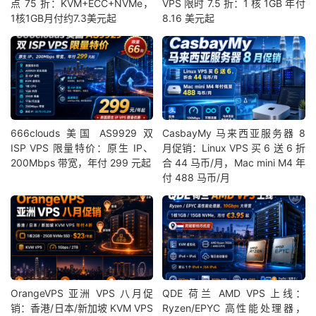
点 75 折：KVM+ECC+NVMe，
VPS 限时 7.5 折：1 核 1GB 年付
1核1GB月付约7.3美元起
8.16 美元起
666clouds 美国 AS9929 双
CasbayMy 马来西亚服务器 8
ISP VPS 限量特价：原生 IP、
月促销：Linux VPS 买 6 送 6 折
200Mbps 带宽，年付 299 元起
合 44 马币/月，Mac mini M4 年
付 488 马币/月
OrangeVPS 亚洲 VPS 八月促
QDE 荷兰 AMD VPS 上线：
销：香港/日本/新加坡 KVM VPS
Ryzen/EPYC 高性能处理器，