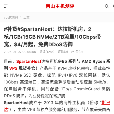
南山主机测评


vps优惠码
正文

#补货#SpartanHost：达拉斯机房，2
核/1GB/15GB NVMe/2TB流量/10Gbps带
宽，$4/月起，免费DDoS防御
2026-01-07 00:00:00
阅读(1286)
评论(0)
赞(
0
)

目前，
SpartanHost
达拉斯机房
E5 系列与 AMD Ryzen 系
列
VPS
现货补仓
！产品基于 KVM 虚拟化架构，搭载高性
能 NVMe SSD 硬盘，标配 IPv4+IPv6 双栈网络，默认
10Gbps 高速端口；高速流量耗尽后自动限速至 5Mb/s，
保障服务不停机；同时配备 1Tb/s CosmicGuard 高防
DDoS 防护，为业务稳定保驾护航
SpartanHost
成立于 2013 年的海外主机商（俗称 “
斯巴
达
”），主营 VPS 与独立服务器租用服务，节点覆盖美国西