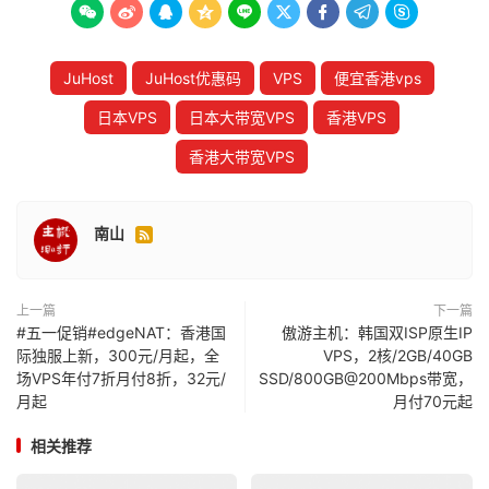









JuHost
JuHost优惠码
VPS
便宜香港vps
日本VPS
日本大带宽VPS
香港VPS
香港大带宽VPS
南山

上一篇
下一篇
#五一促销#edgeNAT：香港国
傲游主机：韩国双ISP原生IP
际独服上新，300元/月起，全
VPS，2核/2GB/40GB
场VPS年付7折月付8折，32元/
SSD/800GB@200Mbps带宽，
月起
月付70元起
相关推荐