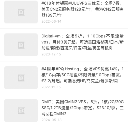
#618年付钜惠#UUUVPS三优云：全场7折，
美国CN2云服务器128元/年，香港CN2云服务
器189元/年
2022-06-14
Digital-vm：全场5折，1-10Gbps不限流量
vps，月付3美元起，可选美国洛杉矶/日本/新
加坡/挪威/西班牙/丹麦/荷兰/英国等机房
2023-12-15
#4周年#PQ.Hosting：全场VPS优惠14%，1
核/1G内存/50G硬盘/不限流量/10Gbps带宽，
€3.2/月起，可选香港HE/乌克兰/俄罗斯/荷兰/
摩尔多瓦/德国/斯洛伐克/捷克/英国等
2022-12-15
DMIT：美国CMIN2 VPS，8折，1核/2G/20G
SSD/1.2TB流量/2Gbps带宽，$23.10/季，三
网回程CMIN2
2024-05-18