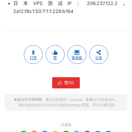
日本VPS测试IP：206.237.122.2，
2a12:f8c1:50:7:1:1:229:b164
打赏
赞
微海报
分享
赞(
0
)

未经允许不得转载：
南山主机测评
»
JuHost：香港VPS/日本VPS，
1核/1GB/20GB SSD/500GB@500Mbps带宽，年付13美元起
分享到