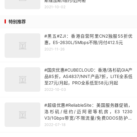
斯维加斯/纽约/迈阿密
2021-10-02
特别推荐
#黑五#ZJI：香港自营阿里CN2独服55折优
惠，E5-2630L/5Mbps不限/月付412.5元
2021-11-26
#国庆优惠#CUBECLOUD：香港/洛杉矶GIA产
品85折，AS4837/NNT产品7折，LITE全系低
至27元/月起，PRO全系低至58元/月起
2022-10-03
#超级优惠#ReliableSite：美国服务器促销，
洛杉矶/纽约/迈阿密等机房，E3 1230
V3/1Gbps带宽/不限流量/免费DDOS防护，
$29/月起
2022-07-18