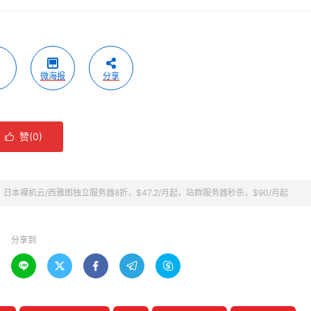
微海报
分享
赞(
0
)

rt：日本裸机云/西雅图独立服务器8折，$47.2/月起，站群服务器秒杀，$90/月起
分享到




