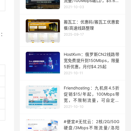
流量/100Mbps端口/，$5.63/
月起
2021-10-03
搬瓦工：优惠码/搬瓦工优惠套
餐/高速线路整理
P：
2025-09-17
HostKvm：俄罗斯CN2线路带
宽免费提升到150Mbps，限量
5折优惠，月付$4.25起
2021-10-11
Friendhosting：九机房4.5折
促销$15/年起，100Mbps带
宽，不限制流量，可自定义
ISO
2021-10-10
#便宜#无忧云：2核/2G/50G
硬盘/3Mbps不限流量/洛阳