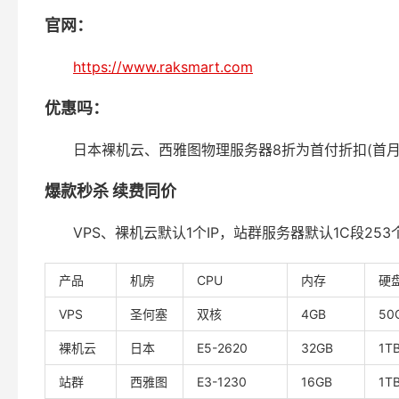
官网：
https://www.raksmart.com
优惠吗：
日本裸机云、西雅图物理服务器8折为首付折扣(首月
爆款秒杀 续费同价
VPS、裸机云默认1个IP，站群服务器默认1C段253个
产品
机房
CPU
内存
硬
VPS
圣何塞
双核
4GB
50
裸机云
日本
E5-2620
32GB
1T
站群
西雅图
E3-1230
16GB
1T