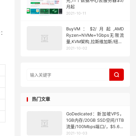
元,11个数据中心云服务器$5/
月起
2021-10-11
BuyVM：$2/月起,AMD
P：
Ryzen+NVMe+1Gbps无限流
量,KVM架构,拉斯维加斯/纽约/
迈阿密
2021-10-02

热门文章
GoDedicated：新加坡VPS，
1GB内存/20GB SSD空间/1TB
流量/100Mbps端口/，$5.63/
月起
2021-10-03