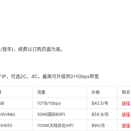
/首年)，续费以订购页面为准。
IP，可选2C、4C，最高可升级到2*1Gbps带宽
盘
流量
价格
购买
GB
10TB/1Gbps
$42.5/年
链接
B(NVMe)
30M(国际BGP)
$59.9/月
链接
B(HDD)
100M(大陆优化VIP)
$90/月
链接