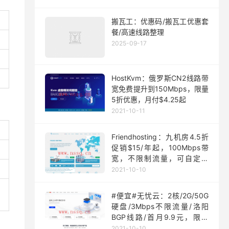
搬瓦工：优惠码/搬瓦工优惠套
餐/高速线路整理
2025-09-17
HostKvm：俄罗斯CN2线路带
宽免费提升到150Mbps，限量
5折优惠，月付$4.25起
2021-10-11
Friendhosting：九机房4.5折
促销$15/年起，100Mbps带
宽，不限制流量，可自定义
ISO
2021-10-10
#便宜#无忧云：2核/2G/50G
硬盘/3Mbps不限流量/洛阳
BGP线路/首月9.9元，限量
200台
2021-10-10