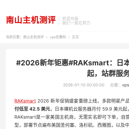
南山主机测评
欢迎光临
我们一直在努力
当前位置：
南山主机测评
vps优惠码
正文


#2026新年钜惠#RAKsmart：
起，站群服务
2026-01-10 00:00:00
分类：
vp
RAKsmart
2026 新年促销盛宴重磅上线，多款明星
付低至 42.5 美元
，日本裸机云服务器月付 59.9 美元
RAKsmart是一家美国主机商，无需实名即可下单，
型，部署节点遍布美国圣何塞、洛杉矶、西雅图，以及