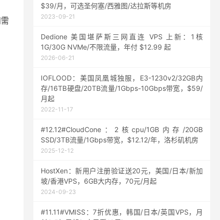
$39/月，可选圣何塞/西雅图/达拉斯等机房
2023-09-21
问需
Dedione 美国堪萨斯三网直连 VPS 上新：1核
1G/30G NVMe/不限流量，年付 $12.99 起
2026-06-21
IOFLOOD：美国凤凰城独服，E3-1230v2/32GB内
存/16TB硬盘/20TB流量/1Gbps-10Gbps带宽，$59/
月起
2022-11-17
#12.12#CloudCone：2核cpu/1GB内存/20GB
SSD/3TB流量/1Gbps带宽，$12.12/年，洛杉矶机房
2025-12-12
HostXen：新用户注册验证送20元，美国/日本/新加
坡/香港VPS，6GB大内存，70元/月起
2024-09-23
#11.11#VMISS：7折优惠，韩国/日本/英国VPS，月