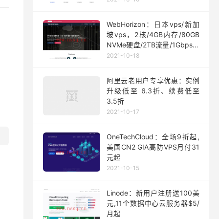
WebHorizon：日本vps/新加
坡vps，2核/4GB内存/80GB
NVMe硬盘/2TB流量/1Gbps端
口，$5/月起
2021-10-18
阿里云老用户专享优惠：实例
升级低至 6.3折、续费低至
3.5折
2021-10-17
OneTechCloud：全场9折起,
美国CN2 GIA高防VPS月付31
元起
2021-10-15
Linode：新用户注册送100美
元,11个数据中心云服务器$5/
月起