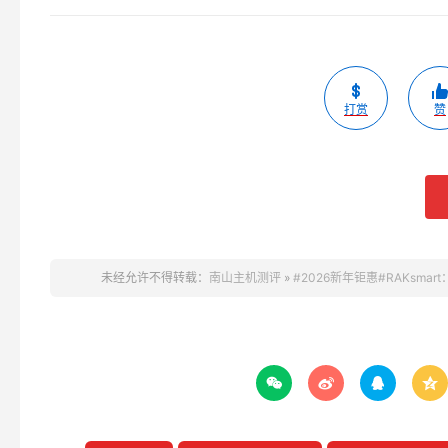
打赏
赞
未经允许不得转载：
南山主机测评
»
#2026新年钜惠#RAKsma



