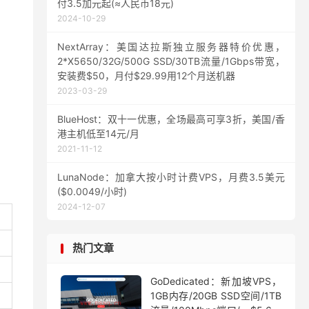
付3.5加元起(≈人民币18元)
2024-10-29
NextArray：美国达拉斯独立服务器特价优惠，
2*X5650/32G/500G SSD/30TB流量/1Gbps带宽，
安装费$50，月付$29.99用12个月送机器
2023-03-29
BlueHost：双十一优惠，全场最高可享3折，美国/香
港主机低至14元/月
2021-11-12
LunaNode：加拿大按小时计费VPS，月费3.5美元
($0.0049/小时)
2024-12-07
热门文章
GoDedicated：新加坡VPS，
1GB内存/20GB SSD空间/1TB