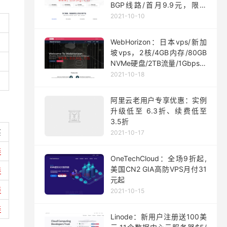
BGP线路/首月9.9元，限量
200台
2021-10-10
WebHorizon：日本vps/新加
坡vps，2核/4GB内存/80GB
NVMe硬盘/2TB流量/1Gbps端
口，$5/月起
2021-10-18
阿里云老用户专享优惠：实例
升级低至 6.3折、续费低至
3.5折
买
2021-10-17
接
OneTechCloud：全场9折起,
美国CN2 GIA高防VPS月付31
接
元起
接
2021-10-15
接
Linode：新用户注册送100美