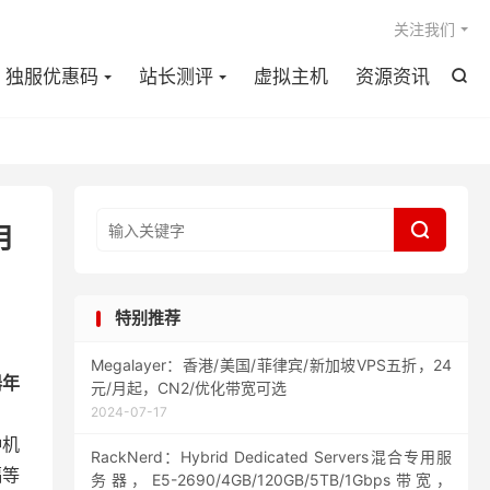

关注我们
独服优惠码
站长测评
虚拟主机
资源资讯


月
特别推荐
Megalayer：香港/美国/菲律宾/新加坡VPS五折，24
器年
元/月起，CN2/优化带宽可选
2024-07-17
种机
RackNerd：Hybrid Dedicated Servers混合专用服
福等
务器，E5-2690/4GB/120GB/5TB/1Gbps带宽，