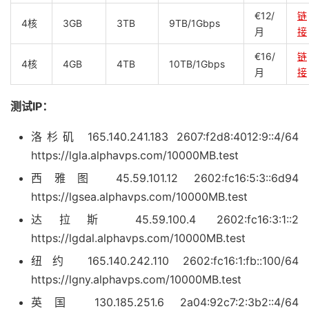
€12/
链
4核
3GB
3TB
9TB/1Gbps
月
接
€16/
链
4核
4GB
4TB
10TB/1Gbps
月
接
测试IP：
洛杉矶 165.140.241.183 2607:f2d8:4012:9::4/64
https://lgla.alphavps.com/10000MB.test
西雅图 45.59.101.12 2602:fc16:5:3::6d94
https://lgsea.alphavps.com/10000MB.test
达拉斯 45.59.100.4 2602:fc16:3:1::2
https://lgdal.alphavps.com/10000MB.test
纽约 165.140.242.110 2602:fc16:1:fb::100/64
https://lgny.alphavps.com/10000MB.test
英国 130.185.251.6 2a04:92c7:2:3b2::4/64