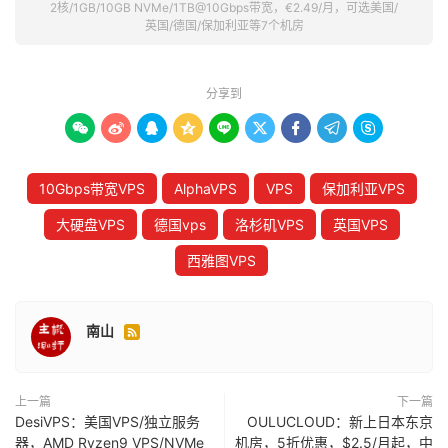
2核/1GB/10GB NVMe/1TB@10Gbps带宽，€2.49/月，可选美国/
英国/德国/保加利亚等7个机房
分享到









10Gbps带宽VPS
AlphaVPS
VPS
保加利亚VPS
大硬盘VPS
德国vps
洛杉矶VPS
英国VPS
西雅图VPS
南山

上一篇
下一篇
DesiVPS：美国VPS/独立服务
OULUCLOUD：新上日本东京
器，AMD Ryzen9 VPS/NVMe
机房，5折优惠，$2.5/月起，中