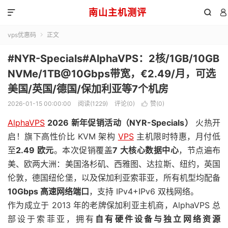
南山主机测评



vps优惠码
正文

#NYR-Specials#AlphaVPS：2核/1GB/10GB
NVMe/1TB@10Gbps带宽，€2.49/月，可选
美国/英国/德国/保加利亚等7个机房
2026-01-15 00:00:00
阅读(1229)
评论(0)
赞(
0
)

AlphaVPS
2026 新年促销活动（NYR-Specials）
火热开
启！旗下高性价比 KVM 架构
VPS
主机限时特惠，月付低
至
2.49 欧元
。本次促销覆盖
7 大核心数据中心
，节点遍布
美、欧两大洲：美国洛杉矶、西雅图、达拉斯、纽约，英国
伦敦，德国纽伦堡，以及保加利亚索菲亚，所有机型均配备
10Gbps 高速网络端口
，支持 IPv4+IPv6 双栈网络。
作为成立于 2013 年的老牌保加利亚主机商，AlphaVPS 总
部设于索菲亚，拥有
自有硬件设备与独立网络资源