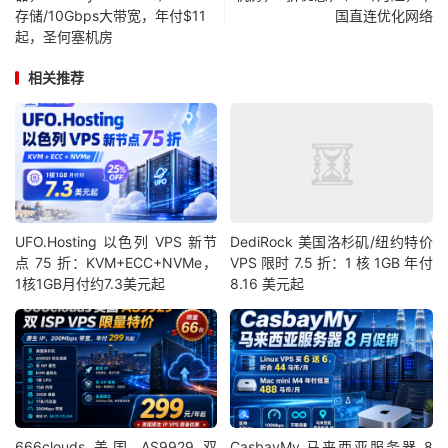
存储/10Gbps大带宽，年付$11
国直连优化网络
起，圣何塞机房
相关推荐
UFO.Hosting 以色列 VPS 新节
DediRock 美国洛杉矶/纽约特价
点 75 折：KVM+ECC+NVMe，
VPS 限时 7.5 折：1 核 1GB 年付
1核1GB月付约7.3美元起
8.16 美元起
666clouds 美国 AS9929 双
CasbayMy 马来西亚服务器 8