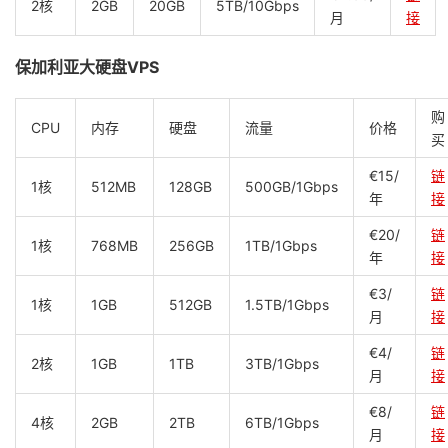
2核
2GB
20GB
5TB/10Gbps
月
接
保加利亚大硬盘VPS
购
CPU
内存
硬盘
流量
价格
买
€15/
链
1核
512MB
128GB
500GB/1Gbps
年
接
€20/
链
1核
768MB
256GB
1TB/1Gbps
年
接
€3/
链
1核
1GB
512GB
1.5TB/1Gbps
月
接
€4/
链
2核
1GB
1TB
3TB/1Gbps
月
接
€8/
链
4核
2GB
2TB
6TB/1Gbps
月
接