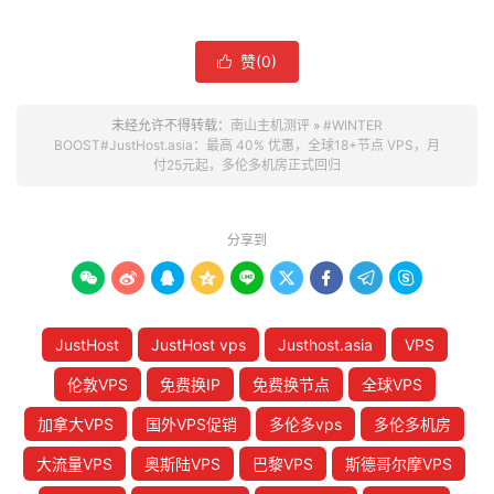
赞(
0
)

未经允许不得转载：
南山主机测评
»
#WINTER
BOOST#JustHost.asia：最高 40% 优惠，全球18+节点 VPS，月
付25元起，多伦多机房正式回归
分享到









JustHost
JustHost vps
Justhost.asia
VPS
伦敦VPS
免费换IP
免费换节点
全球VPS
加拿大VPS
国外VPS促销
多伦多vps
多伦多机房
大流量VPS
奥斯陆VPS
巴黎VPS
斯德哥尔摩VPS