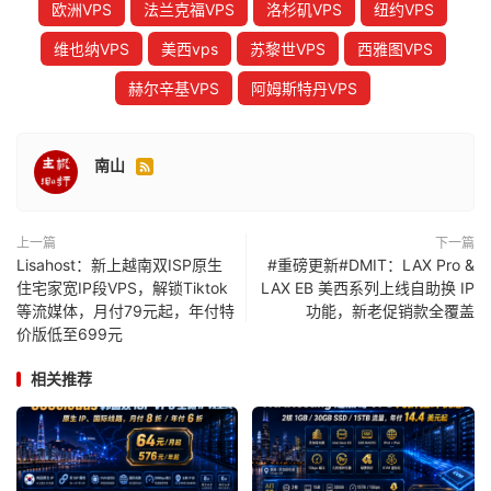
欧洲VPS
法兰克福VPS
洛杉矶VPS
纽约VPS
维也纳VPS
美西vps
苏黎世VPS
西雅图VPS
赫尔辛基VPS
阿姆斯特丹VPS
南山

上一篇
下一篇
Lisahost：新上越南双ISP原生
#重磅更新#DMIT：LAX Pro &
住宅家宽IP段VPS，解锁Tiktok
LAX EB 美西系列上线自助换 IP
等流媒体，月付79元起，年付特
功能，新老促销款全覆盖
价版低至699元
相关推荐