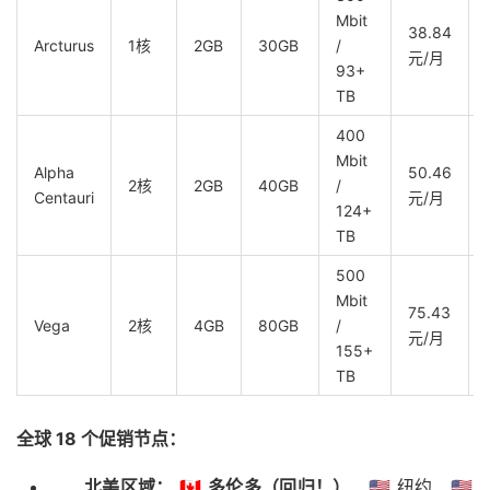
Mbit
38.84
Arcturus
1核
2GB
30GB
/
元/月
93+
TB
400
Mbit
Alpha
50.46
2核
2GB
40GB
/
Centauri
元/月
124+
TB
500
Mbit
75.43
Vega
2核
4GB
80GB
/
元/月
155+
TB
全球 18 个促销节点：
北美区域：
🇨🇦
多伦多（回归！）
、🇺🇸 纽约、🇺🇸