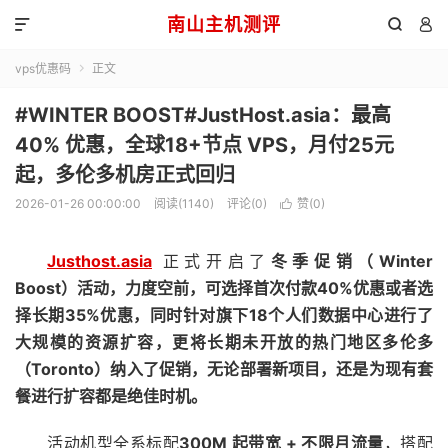
南山主机测评



vps优惠码
正文

#WINTER BOOST#JustHost.asia：最高
40% 优惠，全球18+节点 VPS，月付25元
起，多伦多机房正式回归
2026-01-26 00:00:00
阅读(1140)
评论(0)
赞(
0
)

Justhost.asia
正式开启了
冬季促销（
Winter
Boost）活动，力度空前，可选择首次付款40%优惠或者选
择长期35%优惠，同时针对旗下18个人们数据中心进行了
大规模的资源扩容，更将长期未开放的热门地区多伦多
（Toronto）纳入了促销，无论部署新项目，还是为现有套
餐进行扩容都是绝佳时机。
活动机型全系标配
300M 起带宽 + 不限月流量
，搭配