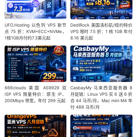
UFO.Hosting 以色列 VPS 新节
DediRock 美国洛杉矶/纽约特价
点 75 折：KVM+ECC+NVMe，
VPS 限时 7.5 折：1 核 1GB 年付
1核1GB月付约7.3美元起
8.16 美元起
666clouds 美国 AS9929 双
CasbayMy 马来西亚服务器 8
ISP VPS 限量特价：原生 IP、
月促销：Linux VPS 买 6 送 6 折
200Mbps 带宽，年付 299 元起
合 44 马币/月，Mac mini M4 年
付 488 马币/月