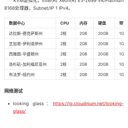
KVM虚拟化，Intel(R) Xeon(R) E5-2699 v4/Platinum
8168处理器，Subnet/IP 1 IPv4。
数据中心
CPU
内存
硬盘
带宽
达拉斯-德克萨斯州
2核
2GB
20GB
1Gb
芝加哥-伊利诺伊州
2核
2GB
20GB
1Gb
西雅图-华盛顿州
2核
2GB
20GB
1Gb
洛杉矶-加利福尼亚州
2核
2GB
20GB
1Gb
布法罗-纽约州
2核
2GB
20GB
1Gb
网络测试
looking glass：
https://lg.cloudnium.net/looking-
glass/