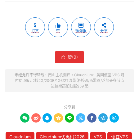
打赏
赞
微海报
分享
赞(
0
)

未经允许不得转载：
南山主机测评
»
Cloudnium：美国便宜 VPS 月
付$1.99起 2核2G/20GB/1G@2T流量 洛杉矶/西雅图/芝加哥多节点
达拉斯高配独服$59 起
分享到









Cloudnium
Cloudnium优惠码2026
VPS
便宜VPS