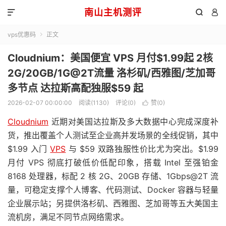
南山主机测评



vps优惠码
正文

Cloudnium：美国便宜 VPS 月付$1.99起 2核
2G/20GB/1G@2T流量 洛杉矶/西雅图/芝加哥
多节点 达拉斯高配独服$59 起
2026-02-07 00:00:00
阅读(1130)
评论(0)
赞(
0
)

Cloudnium
近期对美国达拉斯及多大数据中心完成深度补
货，推出覆盖个人测试至企业高并发场景的全线促销，其中
$1.99 入门
VPS
与 $59 双路独服性价比尤为突出。$1.99
月付 VPS 彻底打破低价低配印象，搭载 Intel 至强铂金
8168 处理器，标配 2 核 2G、20GB 存储、1Gbps@2T 流
量，可稳定支撑个人博客、代码测试、Docker 容器与轻量
企业展示站；另提供洛杉矶、西雅图、芝加哥等五大美国主
流机房，满足不同节点网络需求。