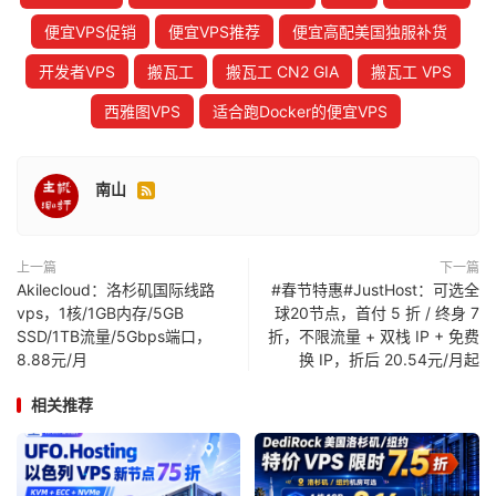
便宜VPS促销
便宜VPS推荐
便宜高配美国独服补货
开发者VPS
搬瓦工
搬瓦工 CN2 GIA
搬瓦工 VPS
西雅图VPS
适合跑Docker的便宜VPS
南山

上一篇
下一篇
Akilecloud：洛杉矶国际线路
#春节特惠#JustHost：可选全
vps，1核/1GB内存/5GB
球20节点，首付 5 折 / 终身 7
SSD/1TB流量/5Gbps端口，
折，不限流量 + 双栈 IP + 免费
8.88元/月
换 IP，折后 20.54元/月起
相关推荐