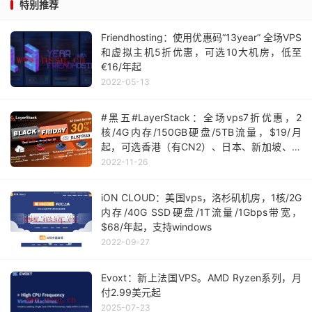
特别推荐
Friendhosting：使用优惠码“13year” 全场VPS
和虚拟主机5折优惠，可选10大机房，低至
€16/年起
2022-05-13
#黑五#LayerStack：全场vps7折优惠，2
核/4G内存/150GB硬盘/5TB流量，$19/月
起，可选香港（有CN2）、日本、新加坡、洛
杉矶等机房
2022-11-26
iON CLOUD：美国vps，洛杉矶机房，1核/2G
内存/40G SSD硬盘/1T流量/1Gbps带宽，
$68/年起，支持windows
2022-09-27
Evoxt：新上法国VPS。AMD Ryzen系列，月
付2.99美元起
2025-07-23