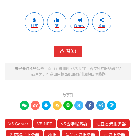
打赏
赞
微海报
分享
赞(
0
)

未经允许不得转载：
南山主机测评
»
V5.NET：香港独立服务器228
元/月起，可选国内精品&国际优化&纯国际线路
分享到









V5 Server
V5.NET
v5香港服务器
便宜香港服务器
湖南移动服务器
独服
精品香港服务器
香港服务器