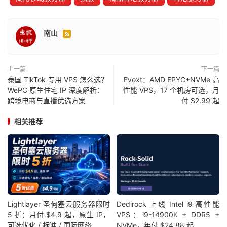
南山

上一篇
下一篇
泰国 TikTok 专用 VPS 怎么选？
Evoxt：AMD EPYC+NVMe 高
WePC 原生住宅 IP 深度解析：
性能 VPS，17 个机房可选，月
跨境电商与直播优选方案
付 $2.99 起
相关推荐
Lightlayer 圣何塞云服务器限时
Dedirock 上线 Intel i9 高性能
5 折：月付 $4.9 起，原生 IP，
VPS：i9-14900K + DDR5 +
可选优化 / 标准 / 国际网络
NVMe，年付 $24.88 起