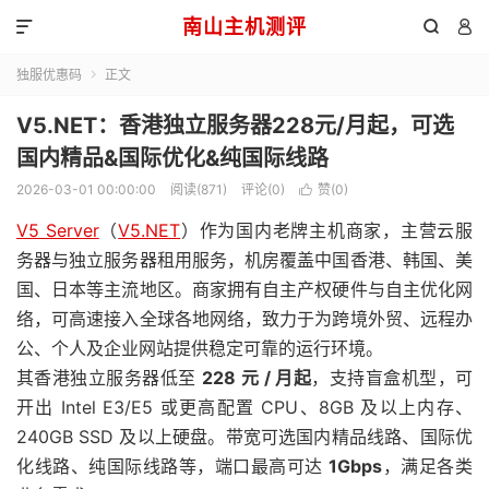
南山主机测评



独服优惠码
正文

V5.NET：香港独立服务器228元/月起，可选
国内精品&国际优化&纯国际线路
2026-03-01 00:00:00
阅读(871)
评论(0)
赞(
0
)

V5 Server
（
V5.NET
）作为国内老牌主机商家，主营云服
务器与独立服务器租用服务，机房覆盖中国香港、韩国、美
国、日本等主流地区。商家拥有自主产权硬件与自主优化网
络，可高速接入全球各地网络，致力于为跨境外贸、远程办
公、个人及企业网站提供稳定可靠的运行环境。
其香港独立服务器低至
228 元 / 月起
，支持盲盒机型，可
开出 Intel E3/E5 或更高配置 CPU、8GB 及以上内存、
240GB SSD 及以上硬盘。带宽可选国内精品线路、国际优
化线路、纯国际线路等，端口最高可达
1Gbps
，满足各类