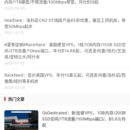
内存/1TB硬盘/不限流量/100Mbps带宽，月付$59起
2022-09-05
HostDare：洛杉矶CN2 GT线路产品65折优惠，搬瓦工同机房，带
宽50Mbps起步
2021-12-13
#夏季促销#RackNerd：美国便宜VPS，1核/1GB内存/15GB SSD空
间/2TB流量/1Gbps端口，年付$14.88起，可选圣何塞/纽约/芝加
哥/亚特兰大/阿什本
2022-07-15
RackNerd：低价美国VPS，年付10美元起，可选圣何塞/洛杉矶/西
雅图/纽约等多机房
2023-03-20
热门文章
GoDedicated：新加坡VPS，1GB内存/20GB
SSD空间/1TB流量/100Mbps端口/，$5.63/月
起