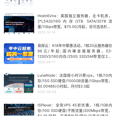
HostnExtra：美国独立服务器，北卡机房，
2*L5420/16G内存/2TB SATA/30TB流
量/1Gbps带宽，$70.00/月起，另可选洛杉矶/
达拉斯/迈阿密机房
2022-10-19
易探云：618年中聚惠活动，1核2G云服务器仅
96元/年起;国内裸金属服务器，E3-
1230V2/16G内存/250G SSD/5M带宽仅298
元/月
2022-06-17
LunaNode：法国按小时计费vps，1核/1G内
存/15G SSD硬盘/1000GB流量/1Gbps带宽，
$0.00486/小时起，月付$3.5起
2022-09-09
ISPlevel：全场VPS 45折优惠，1核/1GB内
存/10G SSD硬盘/不限流量/200Mbps带宽，
$2.25/月起，可选洛杉矶/荷兰/乌克兰/波兰等