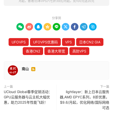
月起，香港/日本VPS六七折39元/月起，充100元送20元
分享到









UFOVPS
UFOVPS优惠码
VPS
日本CN2 GIA
香港CN2
香港大带宽
高防VPS
南山

上一篇
下一篇
UCloud Global春季促销活动：
lightlayer：新上日本云服务
GPU云服务器与云主机大幅优
器,AMD EPYC系列，8折优惠，
惠，助力2025年性能飞跃！
$9.6/月起，优化网络/国际网络
可选