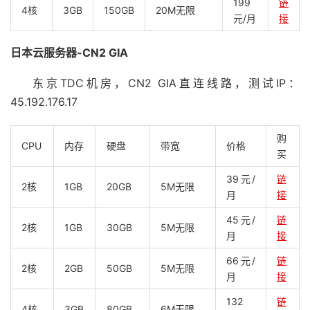
199
链
4核
3GB
150GB
20M无限
元/月
接
日本云服务器-CN2 GIA
东京TDC机房，CN2 GIA直连线路，测试IP：
45.192.176.17
购
CPU
内存
硬盘
带宽
价格
买
39元/
链
2核
1GB
20GB
5M无限
月
接
45元/
链
2核
1GB
30GB
5M无限
月
接
66元/
链
2核
2GB
50GB
5M无限
月
接
132
链
4核
3GB
80GB
6M无限