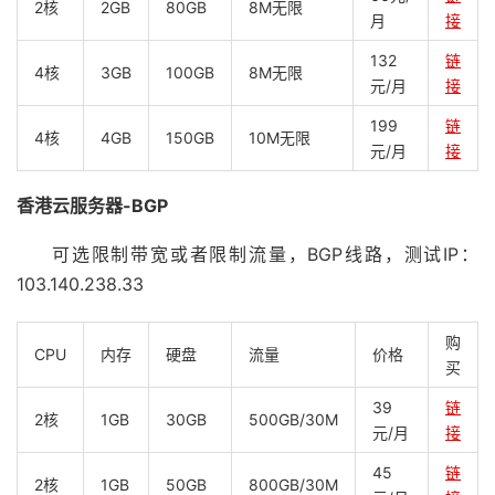
2核
2GB
80GB
8M无限
月
接
132
链
4核
3GB
100GB
8M无限
元/月
接
199
链
4核
4GB
150GB
10M无限
元/月
接
香港云服务器-BGP
可选限制带宽或者限制流量，BGP线路，测试IP：
103.140.238.33
购
CPU
内存
硬盘
流量
价格
买
39
链
2核
1GB
30GB
500GB/30M
元/月
接
45
链
2核
1GB
50GB
800GB/30M