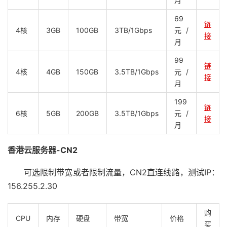
月
69
链
4核
3GB
100GB
3TB/1Gbps
元/
接
月
99
链
4核
4GB
150GB
3.5TB/1Gbps
元/
接
月
199
链
6核
5GB
200GB
3.5TB/1Gbps
元/
接
月
香港云服务器-CN2
可选限制带宽或者限制流量，CN2直连线路，测试IP：
156.255.2.30
购
CPU
内存
硬盘
带宽
价格
买