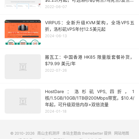
机房
2022-06-07
VIRPUS：全新升级KVM架构，全场VPS五
折，洛杉矶VPS年付12.5美元起
2024-06-13
搬瓦工：中国香港 HK85 限量版套餐补货，
$79.99 美元/年
2022-07-26
HostDare：洛杉矶VPS,四折，1
核/1.5GB/10GB/1TB@200Mbps带宽，$10.4/
年起，可升级双倍内存+双倍流量
2024-01-18
© 2010-2026
南山主机测评
本站主题由
themebetter
提供
网站地图