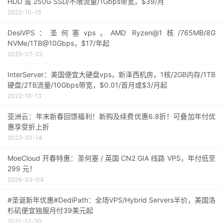
HDD 或 250G SSD/不限流量/1Gbps带宽，$39/月
2022-10-15
DesiVPS：圣何塞vps，AMD Ryzen@1核/765MB/8G
NVMe/1TB@10Gbps，$17/年起
2025-07-23
InterServer：美国便宜大硬盘vps，新泽西机房，1核/2GB内存/1TB
硬盘/2TB流量/10Gbps带宽，$0.01/首月或$3/月起
2022-10-13
亚洲云：年末新春回馈福利！新购及续费优惠6.8折！可叠加年付优
惠享受折上折
2023-01-14
MoeCloud 开春特惠：圣何塞 / 英国 CN2 GIA 线路 VPS，年付低至
299 元！
2026-03-04
#圣诞新年优惠#DediPath：全场VPS/Hybrid Servers半价，美国洛
杉矶便宜独服月付39美元起
2021-12-30