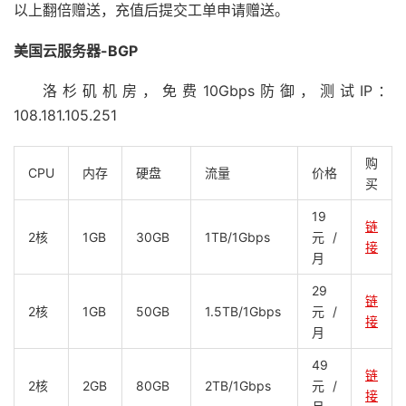
以上翻倍赠送，充值后提交工单申请赠送。
美国云服务器-BGP
洛杉矶机房，免费10Gbps防御，测试IP：
108.181.105.251
购
CPU
内存
硬盘
流量
价格
买
19
链
2核
1GB
30GB
1TB/1Gbps
元/
接
月
29
链
2核
1GB
50GB
1.5TB/1Gbps
元/
接
月
49
链
2核
2GB
80GB
2TB/1Gbps
元/
接