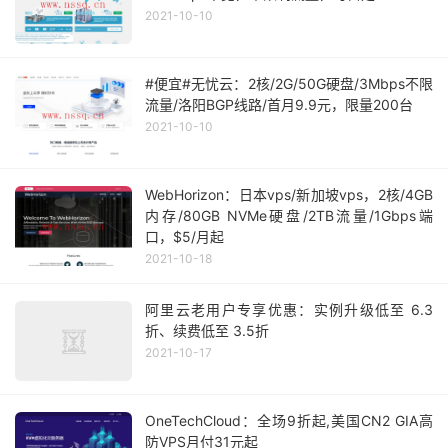
2021-10-10
#便宜#无忧云：2核/2G/50G硬盘/3Mbps不限
流量/洛阳BGP线路/首月9.9元，限量200台
2021-10-10
WebHorizon：日本vps/新加坡vps，2核/4GB
内存/80GB NVMe硬盘/2TB流量/1Gbps端
口，$5/月起
2021-10-18
阿里云老用户专享优惠：实例升级低至 6.3
折、续费低至 3.5折
2021-10-17
OneTechCloud：全场9折起,美国CN2 GIA高
防VPS月付31元起