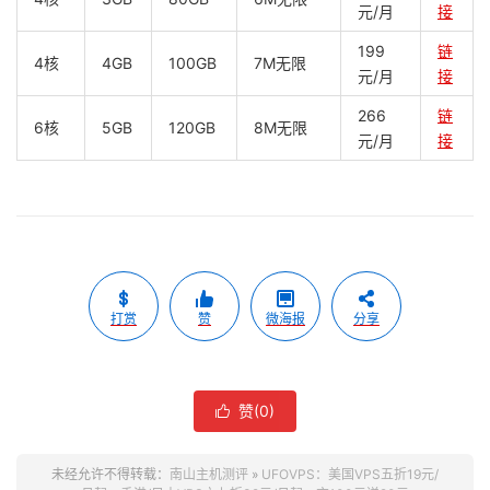
元/月
接
199
链
4核
4GB
100GB
7M无限
元/月
接
266
链
6核
5GB
120GB
8M无限
元/月
接
打赏
赞
微海报
分享
赞(
0
)

未经允许不得转载：
南山主机测评
»
UFOVPS：美国VPS五折19元/