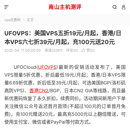
南山主机测评



vps优惠码
正文

UFOVPS：美国VPS五折19元/月起，香港/日
本VPS六七折39元/月起，充100元送20元
2025-04-11 00:00:00
阅读(3297)
评论(0)
赞(
0
)

UFOCloud(
UFOVPS
)最新的促销活动发布了，美国
VPS限量5折优惠，折后最低19元/月起；香港/日本VPS限
量6.69折优惠，折后低至39元/月起，可选美国BGP(洛杉矶
高防VPS)、
香港CN2
/BGP、日本CN2 GIA等线路，而且最
新优惠码恢复了永久折扣，续费同价。活动期间新用户下单
关注微信公众号返还首月款项(不超过100元的订单首月免
费)，充100元赠送20元，最高充5000元以上翻倍赠送，可
使用支付宝、微信或者PayPal等付款方式。