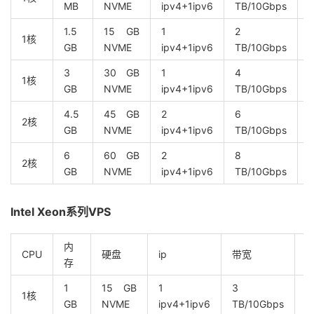
MB
NVME
ipv4+1ipv6
TB/10Gbps
1.5
15 GB
1
2
1核
GB
NVME
ipv4+1ipv6
TB/10Gbps
3
30 GB
1
4
1核
GB
NVME
ipv4+1ipv6
TB/10Gbps
4.5
45 GB
2
6
2核
GB
NVME
ipv4+1ipv6
TB/10Gbps
6
60 GB
2
8
2核
GB
NVME
ipv4+1ipv6
TB/10Gbps
Intel Xeon系列VPS
内
CPU
硬盘
ip
带宽
存
1
15 GB
1
3
1核
$
GB
NVME
ipv4+1ipv6
TB/10Gbps