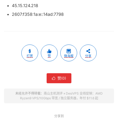
45.15.124.218
2607:f358:1a:e::14ad:7798
打赏
赞
微海报
分享
赞(
0
)

未经允许不得转载：
南山主机测评
»
DesiVPS 全线促销：AMD
Ryzen9 VPS/10Gbps 带宽 / 独立服务器，年付 $11.6 起
分享到