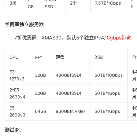
3核
2个
7.5TB/1Gbps
GB
SSD
$2
圣何塞独立服务器
7折优惠码：XMAS30，默认5个独立IPv4,
10gbps带宽
CPU
内存
硬盘
流量
价
E3-
$4
32GB
480GB(SSD)
50TB/10Gbps
1270v3
月
2*E5-
$6
32GB
480GB(SSD)
50TB/1Gbps
2630v4
月
E5-
$8
64GB
960GB(NVMe)
50TB/1Gbps
2699v3
月
测试IP：