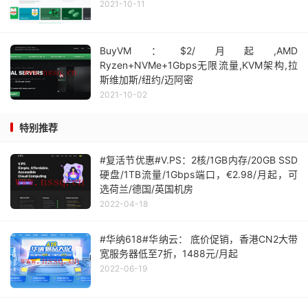
2021-10-11
BuyVM：$2/月起,AMD
Ryzen+NVMe+1Gbps无限流量,KVM架构,拉
斯维加斯/纽约/迈阿密
2021-10-02
特别推荐
#复活节优惠#V.PS：2核/1GB内存/20GB SSD
硬盘/1TB流量/1Gbps端口，€2.98/月起，可
选荷兰/德国/英国机房
2022-04-18
#华纳618#华纳云： 底价促销，香港CN2大带
宽服务器低至7折，1488元/月起
2022-06-19