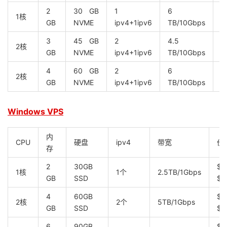
2
30 GB
1
6
1核
$
GB
NVME
ipv4+1ipv6
TB/10Gbps
3
45 GB
2
4.5
2核
$
GB
NVME
ipv4+1ipv6
TB/10Gbps
4
60 GB
2
6
2核
$
GB
NVME
ipv4+1ipv6
TB/10Gbps
Windows VPS
内
CPU
硬盘
ipv4
带宽
价
存
2
30GB
$
1核
1个
2.5TB/1Gbps
GB
SSD
$8
4
60GB
$1
2核
2个
5TB/1Gbps
GB
SSD
$1
6
90GB
$2