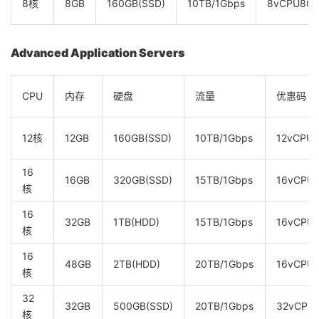
8核
8GB
160GB(SSD)
10TB/1Gbps
8vCPU8G
Advanced Application Servers
CPU
内存
硬盘
流量
优惠码
12核
12GB
160GB(SSD)
10TB/1Gbps
12vCPU
16
16GB
320GB(SSD)
15TB/1Gbps
16vCPU
核
16
32GB
1TB(HDD)
15TB/1Gbps
16vCPU
核
16
48GB
2TB(HDD)
20TB/1Gbps
16vCPU
核
32
32GB
500GB(SSD)
20TB/1Gbps
32vCPU
核