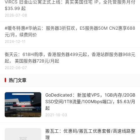
VIRCS 旧金山公寓正式上线：真实美国住宅 IP，全托管服务月付
$35.99 起
2026-07-08
#暖冬特惠#华纳云：服务器3折狂欢，E5服务器50M CN2惠享688
元/月，续费同价
2024-12-11
衡天云：618Hi购季，香港服务器499元起，香港站群服务器968元
起， 美国服务器728元/月起
2022-06-07
热门文章
GoDedicated：新加坡VPS，1GB内存/20GB
SSD空间/1TB流量/100Mbps端口/，$5.63/月
起
2021-10-03
搬瓦工：优惠码/搬瓦工优惠套餐/高速线路整
理