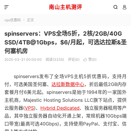
南山主机测评



vps优惠码
正文

spinservers：VPS全场5折，2核/2GB/40G
SSD/4TB@1Gbps，$6/月起，可选达拉斯&圣
何塞机房
2025-03-31 00:00:00
阅读(3335)
评论(0)
赞(
0
)

spinservers发布了全场VPS主机5折优惠码，支持月
付，可选美国圣何塞、
达拉斯数据中心
，折后最低2GB内存
套餐月付6美元起。spinservers是始于1994年的一家国外
主机商，Majestic Hosting Solutions LLC旗下站点，提供
云服务器(
VPS
)、
Hybrid Dedicated
、独立服务器租用等产
品，其中独立服务器自动化开通上架，常规机器10Gbps端
口带宽(最高可选40Gbps)，支持使用PayPal、支付宝、信