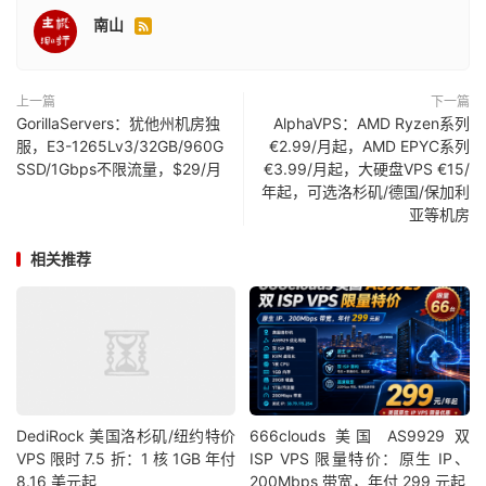
南山

上一篇
下一篇
GorillaServers：犹他州机房独
AlphaVPS：AMD Ryzen系列
服，E3-1265Lv3/32GB/960G
€2.99/月起，AMD EPYC系列
SSD/1Gbps不限流量，$29/月
€3.99/月起，大硬盘VPS €15/
年起，可选洛杉矶/德国/保加利
亚等机房
相关推荐
DediRock 美国洛杉矶/纽约特价
666clouds 美国 AS9929 双
VPS 限时 7.5 折：1 核 1GB 年付
ISP VPS 限量特价：原生 IP、
8.16 美元起
200Mbps 带宽，年付 299 元起