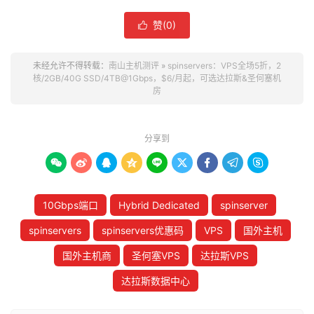
赞(
0
)

未经允许不得转载：
南山主机测评
»
spinservers：VPS全场5折，2
核/2GB/40G SSD/4TB@1Gbps，$6/月起，可选达拉斯&圣何塞机
房
分享到









10Gbps端口
Hybrid Dedicated
spinserver
spinservers
spinservers优惠码
VPS
国外主机
国外主机商
圣何塞VPS
达拉斯VPS
达拉斯数据中心