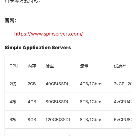
用卡等方式付款。
官网：
https://www.spinservers.com/
Simple Application Servers
CPU
内存
硬盘
流量
优惠码
2核
2GB
40GB(SSD)
4TB/1Gbps
2vCPU2G
4核
4GB
80GB(SSD)
8TB/1Gbps
4vCPU4G
6核
8GB
120GB(SSD)
8TB/1Gbps
6vCPU8G